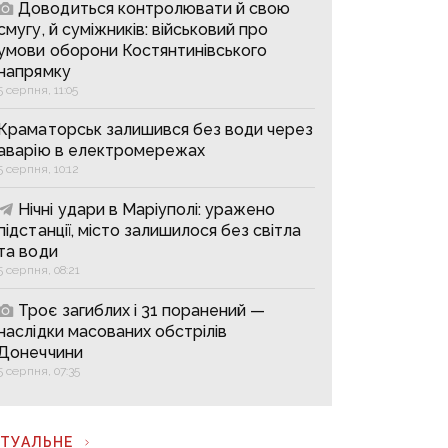
Доводиться контролювати й свою
смугу, й суміжників: військовий про
умови оборони Костянтинівського
напрямку
5 серпня, 11:05
Краматорськ залишився без води через
аварію в електромережах
5 серпня, 10:12
Нічні удари в Маріуполі: уражено
підстанції, місто залишилося без світла
та води
5 серпня, 08:21
Троє загиблих і 31 поранений —
наслідки масованих обстрілів
Донеччини
5 серпня, 07:35
КТУАЛЬНЕ