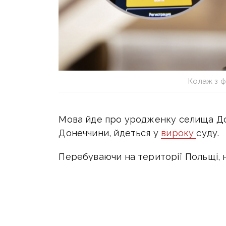
Колаж з 
Мова йде про уродженку селища До
Донеччини, йдеться у
вироку
суду.
Перебуваючи на території Польщі, н
мережі «Одноклассники» «ставила 
у яких міститься глорифікація росі
збройної агресії рф.
Наприклад, жінка вподобала дописи 