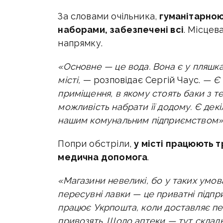
За словами очільника,
гуманітарно
наборами, забезпечені всі
. Місце
напрямку.
«Основне
—
це вода. Вона є у пляш
місті,
— розповідає Сергій Чаус.
— Є 
приміщення, в якому стоять баки з т
можливість набрати її додому. Є декіл
нашим комунальним підприємством»
Попри обстріли,
у місті працюють т
медична допомога
.
«Магазини невеликі, бо у таких умов
пересувні лавки
—
це приватні підпр
працює Укрпошта, коли доставляє пе
привозять. Щодо аптеки
—
тут склад