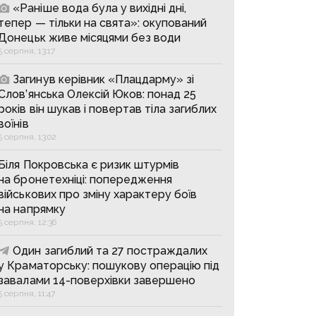
«Раніше вода була у вихідні дні,
тепер — тільки на свята»: окупований
Донецьк живе місяцями без води
5 серпня, 13:17
Загинув керівник «Плацдарму» зі
Слов’янська Олексій Юков: понад 25
років він шукав і повертав тіла загиблих
воїнів
5 серпня, 13:02
Біля Покровська є ризик штурмів
на бронетехніці: попередження
військових про зміну характеру боїв
на напрямку
5 серпня, 12:36
Один загиблий та 27 постраждалих
у Краматорську: пошукову операцію під
завалами 14-поверхівки завершено
5 серпня, 11:47