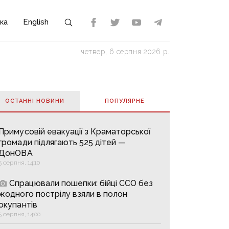
ка
English
четвер, 6 серпня 2026 р.
ОСТАННІ НОВИНИ
ПОПУЛЯРНE
Примусовій евакуації з Краматорської
громади підлягають 525 дітей —
ДонОВА
5 серпня, 14:10
Спрацювали пошепки: бійці ССО без
жодного пострілу взяли в полон
окупантів
5 серпня, 14:00