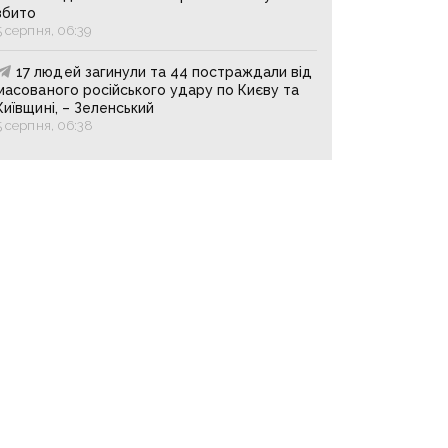
збито
5 серпня, 06:39
17 людей загинули та 44 постраждали від
масованого російського удару по Києву та
Київщині, – Зеленський
5 серпня, 06:38