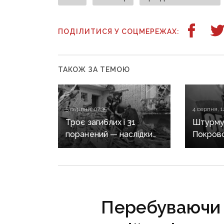
ПОДІЛИТИСЯ У СОЦМЕРЕЖАХ:
ТАКОЖ ЗА ТЕМОЮ
5 серпня, 07:35
4 серпня, 1
Троє загиблих і 31
Штурмув
поранений — наслідки
Покровс
масованих обстрілів
Костянт
Донеччини
років т
десятер
воювали
Перебуваючи 