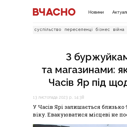
Новини
Актуал
суспільство
переселенці
бізнес
війна
З буржуйкам
та магазинами: 
Часів Яр під щ
13 листопада 2023 р., 14:38
У Часів Ярі залишається близько 
віку. Евакуюватися місцеві не п