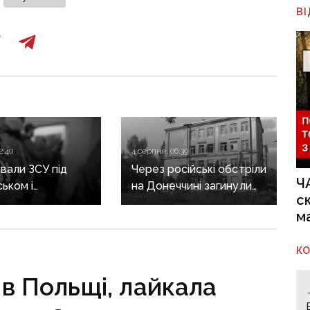
В
2:40
4 серпня, 06:39
али ЗСУ під
Через російські обстріли
Ч
ьком і
на Донеччині загинули
с
инівкою: по 15
дві людини, ще 8 —
м
юрми отримали
поранені, зокрема
о бойовиків, які
дитина
К
 на боці рф
в Польщі, лайкала