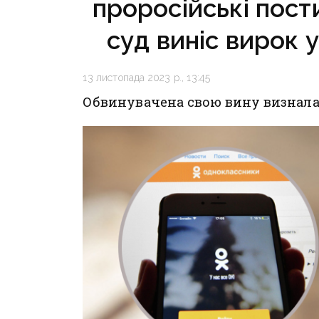
проросійські пост
суд виніс вирок
13 листопада 2023 р., 13:45
Обвинувачена свою вину визнала