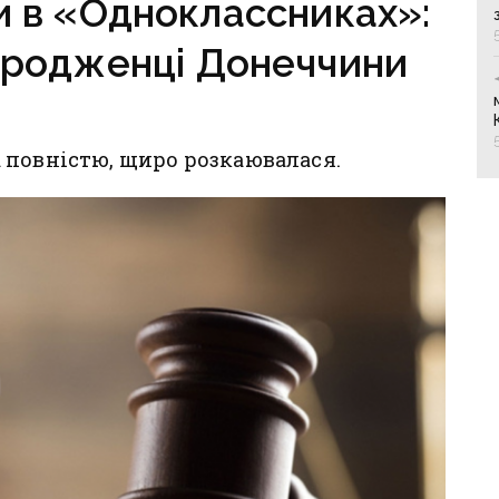
и в «Одноклассниках»:
 уродженці Донеччини
 повністю, щиро розкаювалася.