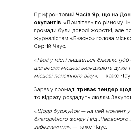
Прифронтовий
Часів Яр, що на Дон
окупантів
. «Прилітає»
по різному, ін
громади були доволі жорсткі, але п
журналістам «Вчасно» голова
міськ
Сергій Чаус.
«Нині у місті лишається близько
900 о
цієї весни місцеві виїжджають дуже 
місцеві пенсійного віку»,
— каже Чау
Зараз у громаді
триває тендер щод
то відразу роздадуть людям. Закуп
«Щодо буржуйок
—
на цей момент у 
благодійного фонду і від „Червоного
забезпечити»,
— каже Чаус.