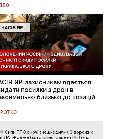
ІДЕО
АСІВ ЯР: захисникам вдається
кидати посилки з дронів
аксимально близько до позицій
ОРОТКО
Сили ППО вночі знешкодили 98 ворожих
БпЛА. Жодної балістичної ракети НЕ було