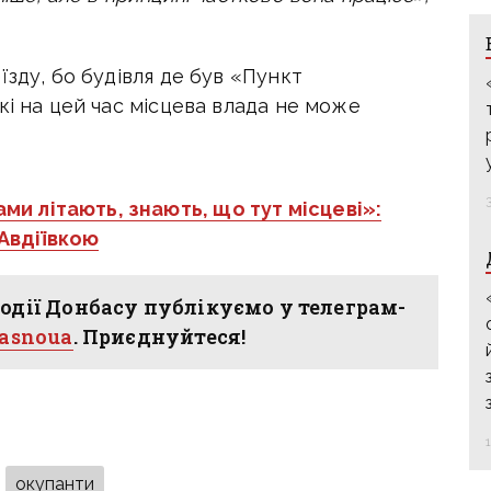
їзду, бо будівля де був «Пункт
кі на цей час місцева влада не може
и літають, знають, що тут місцеві»:
 Авдіївкою
одії Донбасу публікуємо у телеграм-
hasnoua
. Приєднуйтеся!
окупанти