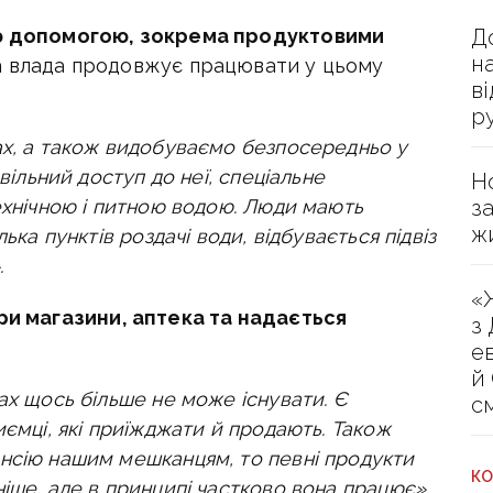
Д
ю допомогою, зокрема продуктовими
н
ва влада продовжує працювати у цьому
в
р
ках, а також видобуваємо безпосередньо у
вільний доступ до неї, спеціальне
Н
з
ехнічною і питною водою. Люди мають
ж
ька пунктів роздачі води, відбувається підвіз
.
«
ри магазини, аптека та надається
з
е
й
ах щось більше не може існувати. Є
с
иємці, які приїжджати й продають. Також
нсію нашим мешканцям, то певні продукти
КО
ніше, але в принципі частково вона працює»,