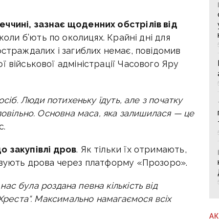
еччині, зазнає щоденних обстрілів від
коли б’ють по околицях. Крайні дні для
остраждалих і загиблих немає, повідомив
ої військової адміністрації Часового Яру
сіб. Люди потихеньку їдуть, але з початку
повільно. Основна маса, яка залишилася — це
с.
о закупівлі дров
. Як тільки їх отримають,
овують дрова через платформу «Прозоро».
нас була роздана певна кількість від
 Хреста“. Максимально намагаємося всіх
А