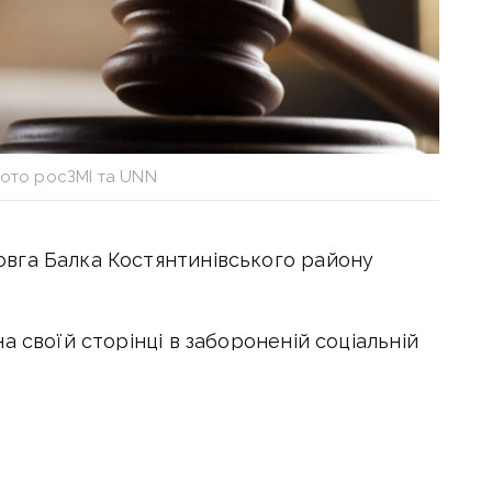
фото росЗМІ та UNN
вга Балка Костянтинівського району
а своїй сторінці в забороненій соціальній
класи» та тим самим поширювала пости,
йських окупантів та виправдовування
із таким змістом: