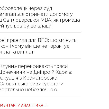
оброволець через суд
амагається отримати допомогу
ід Світлодарської МВА: як громада
уйнує довіру до влади
ові правила для ВПО: що змінить
акон і чому він ще не гарантує
итла та виплат
Ждуни» перекривають траси
 Донеччини на Дніпро й Харків:
вакуація з Краматорська
 Слов’янська ризикує стати
мертельно небезпечною
МЕНТАРІ / АНАЛІТИКА