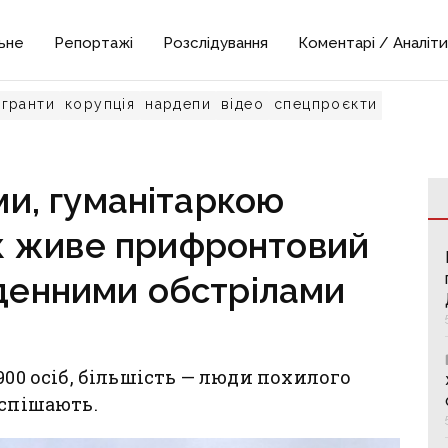
ьне
Репортажі
Розслідування
Коментарі / Аналіти
гранти
корупція
нардепи
відео
спецпроєкти
и, гуманітаркою
як живе прифронтовий
оденними обстрілами
900 осіб, більшість — люди похилого
оспішають.