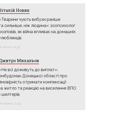
Віталій Новик
«Тварини чують вибухи раніше
та сильніше, ніж людина»: зоопсихолог
розповів, як війна впливає на домашніх
улюбленців
31 липня, 12:33
Дмитро Михальов
«Не всі доживуть до виплат»:
омбудсман Донецької області про
ймовірність отримати компенсації
за житло та реакцію на виселення ВПО
з шелтерів
16 червня, 11:39