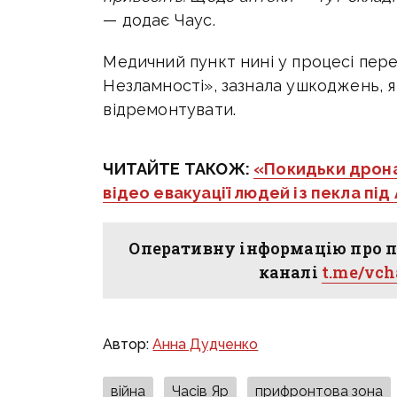
— додає Чаус.
Медичний пункт нині у процесі пере
Незламності», зазнала ушкоджень, я
відремонтувати.
ЧИТАЙТЕ ТАКОЖ:
«Покидьки дронам
відео евакуації людей із пекла під
Оперативну інформацію про п
каналі
t.me/vc
Автор:
Анна Дудченко
війна
Часів Яр
прифронтова зона