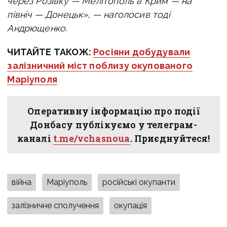
через Розівку — Мелітополь в Крим — на
північ — Донецьк», — наголосив тоді
Андрющенко.
ЧИТАЙТЕ ТАКОЖ:
Росіяни добудували
залізничний міст поблизу окупованого
Маріуполя
Оперативну інформацію про події
Донбасу публікуємо у телеграм-
каналі
t.me/vchasnoua
. Приєднуйтеся!
війна
Маріуполь
російські окупанти
залізничне сполучення
окупація