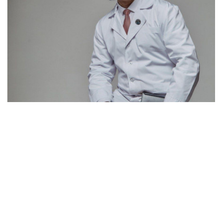
Фото надане:
Ібрагім Абдалла
Він з початку повномасштабного вторгнення