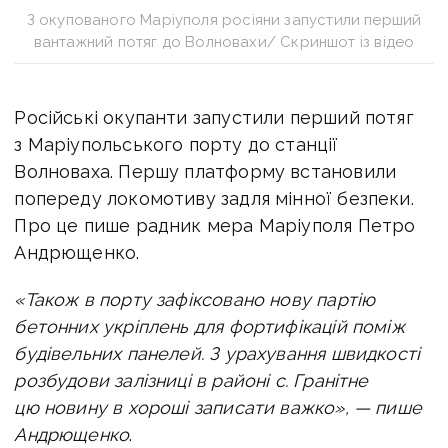
З окупованого Маріуполя росіяни запустили перший
вантажний потяг до Волновахи/ Скриншот із відео
Російські окупанти запустили перший потяг
з Маріупольського порту до станції
Волноваха. Першу платформу встановили
попереду локомотиву задля мінної безпеки.
Про це пише радник мера Маріуполя Петро
Андрющенко.
«Також в порту зафіксовано нову партію
бетонних укріплень для фортифікацій поміж
будівельних панелей.
З урахування швидкості
розбудови залізниці в районі с. Гранітне
цю новину в хороші записати важко», — пише
Андрющенко
.