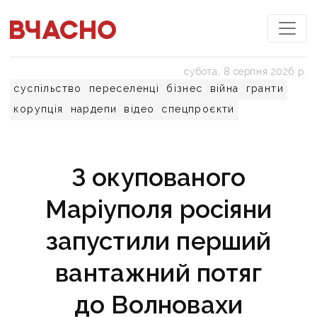
субота, 8 серпня 2026 р.
суспільство
переселенці
бізнес
війна
гранти
корупція
нардепи
відео
спецпроєкти
З окупованого
Маріуполя росіяни
запустили перший
вантажний потяг
до Волновахи