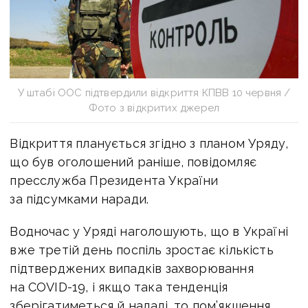
У штабі ООС підтвердили відкриття КПВВ 10 червня /
Фото з відкритих джерел
Відкриття планується згідно з планом Уряду,
що був оголошений раніше, повідомляє
пресслужба Президента України
за підсумками наради.
Водночас у Уряді наголошують, що в Україні
вже третій день поспіль зростає кількість
підтверджених випадків захворювання
на COVID-19, і якщо така тенденція
зберігатиметься й надалі, то пом’якшення