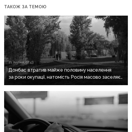
ТАКОЖ ЗА ТЕМОЮ
21 липня, 07:43
Донбас втратив майже половину населення
за роки окупації, натомість Росія масово заселяє
регіон своїми громадянами — ГУР