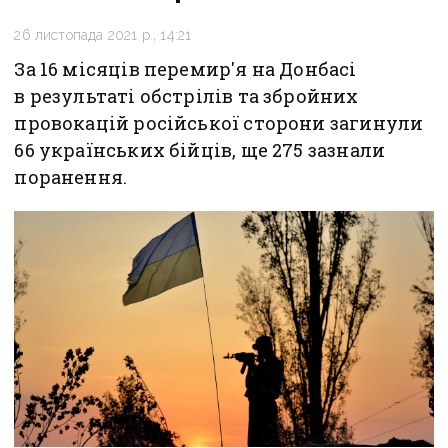
26 листопада 2021 р., 14:21
За 16 місяців перемир'я на Донбасі
в результаті обстрілів та збройних
провокацій російської сторони загинули
66 українських бійців, ще 275 зазнали
поранення.