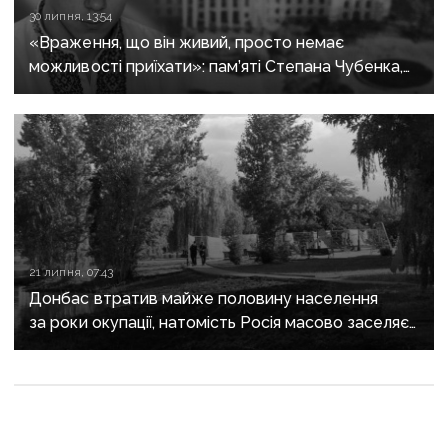
30 липня, 13:54
«Враження, що він живий, просто немає
можливості приїхати»: пам’яті Степана Чубенка,
якого закатували бойовики за любов до України
21 липня, 07:43
Донбас втратив майже половину населення
за роки окупації, натомість Росія масово заселяє
регіон своїми громадянами — ГУР