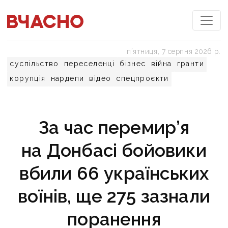
пʼятниця, 7 серпня 2026 р.
суспільство
переселенці
бізнес
війна
гранти
корупція
нардепи
відео
спецпроєкти
За час перемир’я
на Донбасі бойовики
вбили 66 українських
воїнів, ще 275 зазнали
поранення