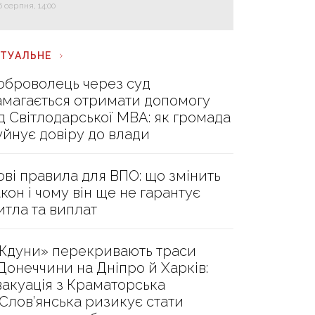
6 серпня, 14:00
КТУАЛЬНЕ
оброволець через суд
амагається отримати допомогу
ід Світлодарської МВА: як громада
уйнує довіру до влади
ові правила для ВПО: що змінить
акон і чому він ще не гарантує
итла та виплат
Ждуни» перекривають траси
 Донеччини на Дніпро й Харків:
вакуація з Краматорська
 Слов’янська ризикує стати