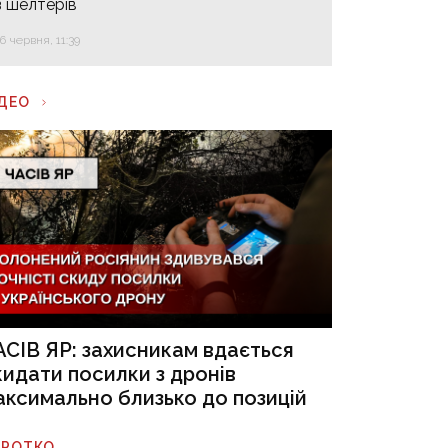
з шелтерів
16 червня, 11:39
ІДЕО
АСІВ ЯР: захисникам вдається
кидати посилки з дронів
аксимально близько до позицій
ОРОТКО