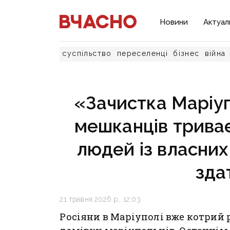
Новини
Актуал
суспільство
переселенці
бізнес
війна
«Зачистка Маріуп
мешканців триває
людей із власних
зда
21 травня 2026 р., 12:03
Росіяни в Маріуполі вже котрий 