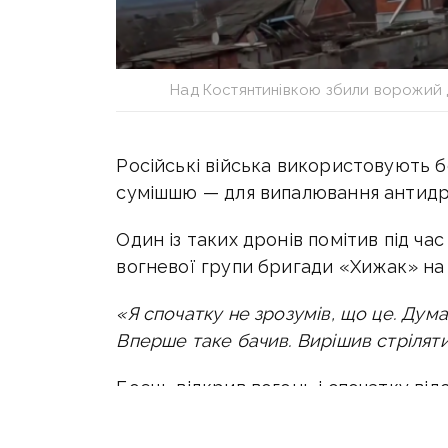
Над Костянтинівкою збили ворожий 
Російські війська використовують 
сумішшю — для випалювання антидрон
Один із таких дронів помітив під ча
вогневої групи бригади «Хижак» на
«Я спочатку не зрозумів, що це. Дум
Вперше таке бачив. Вирішив стрілят
Боєць відкрив вогонь і спочатку від
не давши дрону виконати задачу. Піс