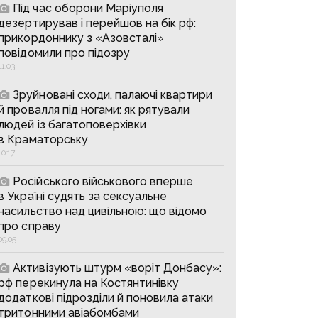
Під час оборони Маріуполя
дезертирував і перейшов на бік рф:
прикордоннику з «Азовсталі»
повідомили про підозру
11:03
Зруйновані сходи, палаючі квартири
й провалля під ногами: як рятували
людей із багатоповерхівки
в Краматорську
10:17
Російського військового вперше
в Україні судять за сексуальне
насильство над цивільною: що відомо
про справу
09:05
Активізують штурм «воріт Донбасу»:
рф перекинула на Костянтинівку
додаткові підрозділи й поновила атаки
тритонними авіабомбами