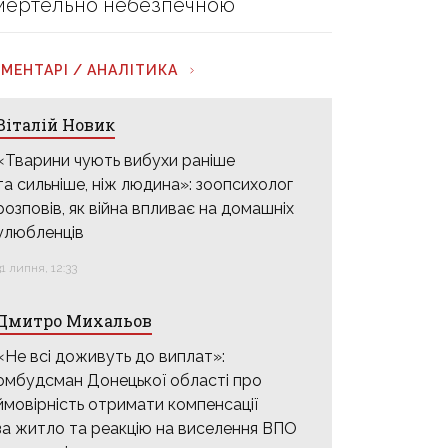
мертельно небезпечною
МЕНТАРІ / АНАЛІТИКА
Віталій Новик
«Тварини чують вибухи раніше
та сильніше, ніж людина»: зоопсихолог
розповів, як війна впливає на домашніх
улюбленців
31 липня, 12:33
Дмитро Михальов
«Не всі доживуть до виплат»:
омбудсман Донецької області про
ймовірність отримати компенсації
за житло та реакцію на виселення ВПО