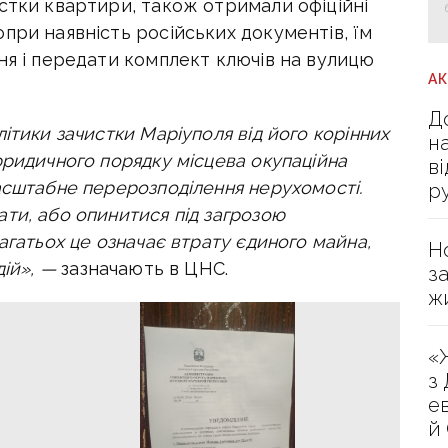
стки квартири, також отримали офіційні
при наявність російських документів, їм
ня і передати комплект ключів на вулицю
А
Д
ітики зачистки Маріуполя від його корінних
н
юридичного порядку місцева окупаційна
в
асштабне перерозподілення нерухомості.
р
ти, або опинитися під загрозою
агатьох це означає втрату єдиного майна,
Н
дій», —
зазначають в ЦНС.
з
ж
«
з
е
й