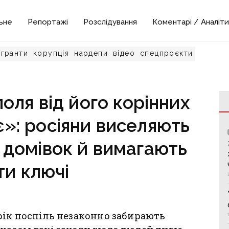
ьне
Репортажі
Розслідування
Коментарі / Аналіти
гранти
корупція
нардепи
відео
спецпроєкти
оля від його корінних
»: росіяни виселяють
 домівок й вимагають
ти ключі
рік поспіль незаконно забирають