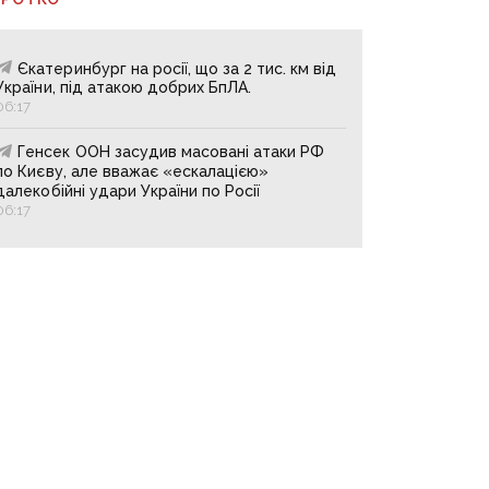
Єкатеринбург на росії, що за 2 тис. км від
України, під атакою добрих БпЛА.
06:17
Генсек ООН засудив масовані атаки РФ
по Києву, але вважає «ескалацією»
далекобійні удари України по Росії
06:17