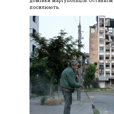
домівки маріупольців. Останнім
посилюють.