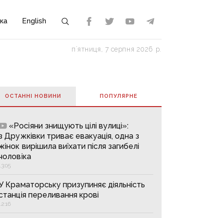
ка
English
пʼятниця, 7 серпня 2026 р.
ОСТАННІ НОВИНИ
ПОПУЛЯРНE
«Росіяни знищують цілі вулиці»:
з Дружківки триває евакуація, одна з
жінок вирішила виїхати після загибелі
чоловіка
13:05
У Краматорську призупиняє діяльність
станція переливання крові
12:16