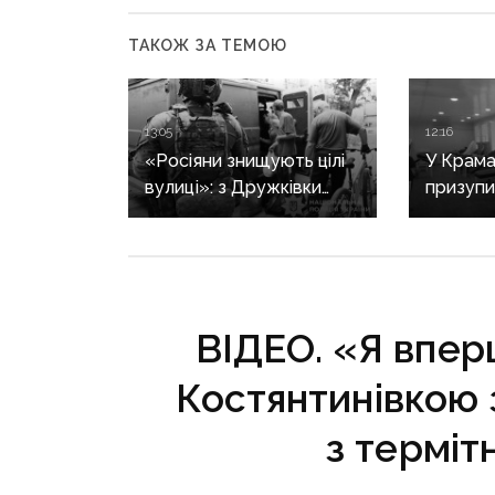
ТАКОЖ ЗА ТЕМОЮ
13:05
12:16
«Росіяни знищують цілі
У Крам
вулиці»: з Дружківки
призупи
триває евакуація, одна з
станція
жінок вирішила виїхати
крові
після загибелі чоловіка
ВІДЕО. «Я впер
Костянтинівкою
з термі