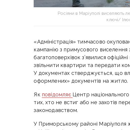
Росіяни в Маріуполі виселяють л
ключі/ Іл
«Адміністрація» тимчасово окупова
кампанію з примусового виселення жи
багатоповерхівок з’явилися офіційн
звільнити квартири та передати ко
У документах стверджується, що в
оформлених» документів на житло.
Як
повідомляє
Центр національного
тих, хто не встиг або не захотів п
законодавством.
У Приморському районі Маріуполя жи