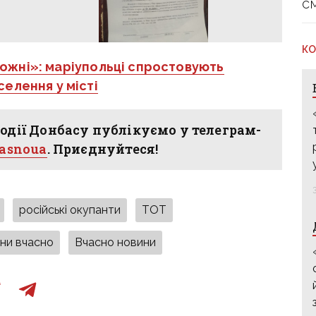
с
КО
рожні»: маріупольці спростовують
елення у місті
одії Донбасу публікуємо у телеграм-
hasnoua
. Приєднуйтеся!
російські окупанти
ТОТ
ни вчасно
Вчасно новини