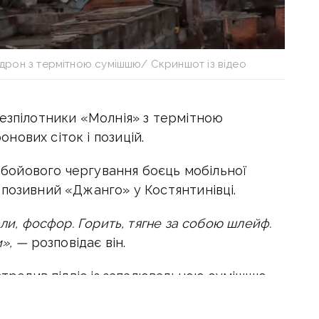
дрон з термітною сумішшю/ Скриншот із відео
безпілотники «Молнія» з термітною
ових сіток і позицій.
с бойового чергування боєць мобільної
 позивний «Джанго» у Костянтинівці.
али, фосфор. Горить, тягне за собою шлейф.
и», —
розповідає він.
стрелив підвіс із запалювальною сумішшю,
ля цього — добив і сам безпілотник.