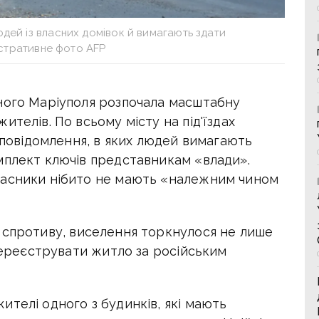
юдей із власних домівок й вимагають здати
юстративне фото AFP
ного Маріуполя розпочала масштабну
телів. По всьому місту на під'їздах
і повідомлення, в яких людей вимагають
мплект ключів представникам «влади».
ласники нібито не мають «належним чином
 спротиву, виселення торкнулося не лише
еререєструвати житло за російським
телі одного з будинків, які мають