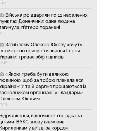
08:01
Війська рф вдарили по 11 населених
пунктах Донеччини: одна людина
загинула, п’ятеро поранені
07:12
Загиблому Олексію Юкову хочуть
посмертно присвоїти звання Героя
України: триває збір підписів
06:48
«Якою треба бути великою
людиною, щоб за тобою плакала вся
Україна»: 7 та 8 серпня прощаються із
засновником організації «Плацдарм»
Олексієм Юковим
05:23
Відрядження, відпочинок і поїздка за
дітьми: ВАКС знову відмовив
Кириленкам у виїзді за кордон