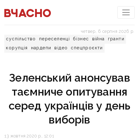
четвер, 6 серпня 2026 р.
суспільство
переселенці
бізнес
війна
гранти
корупція
нардепи
відео
спецпроєкти
Зеленський анонсував
таємниче опитування
серед українців у день
виборів
13 жовтня 2020 р., 12:01