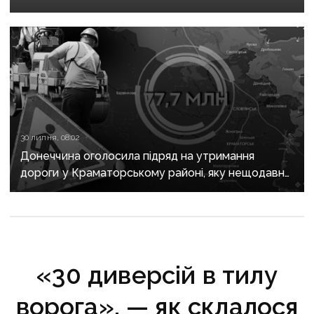
30 липня, 08:02
Донеччина оголосила підряд на утримання
дороги у Краматорському районі, яку нещодавно
вже ремонтували
«30 диверсій в тилу
ворога», — як склалося