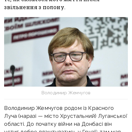
звільнення з полону.
Володимир Жемчугов
Володимир Жемчугов родом із Красного
Луча (наразі — місто Хрустальний) Луганської
області. До початку війни на Донбасі він
устиг добре влаштуватись у Грузії: там мав