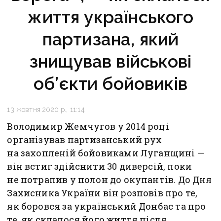
життя українського
партизана, який
знищував військові
об’єкти бойовиків
13 жовтня 2020 р., 11:14
Володимир Жемчугов у 2014 році
організував партизанський рух
на захопленій бойовиками Луганщині —
він встиг здійснити 30 диверсій, поки
не потрапив у полон до окупантів. До Дня
Захисника України він розповів про те,
як боровся за український Донбас та про
те, як склалося його життя після