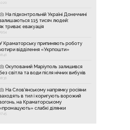
10:20
На підконтрольній Україні Донеччині
залишаються 115 тисяч людей:
як триває евакуація
09:54
У Краматорську припиняють роботу
чотири відділення «Укрпошти»
08:46
Окупований Маріуполь залишився
без світла та води після нічних вибухів
08:36
На Слов’янському напрямку росіяни
заходять в тил і коригують ворожий
вогонь, на Краматорському
«промацують» слабкі ділянки
07:45