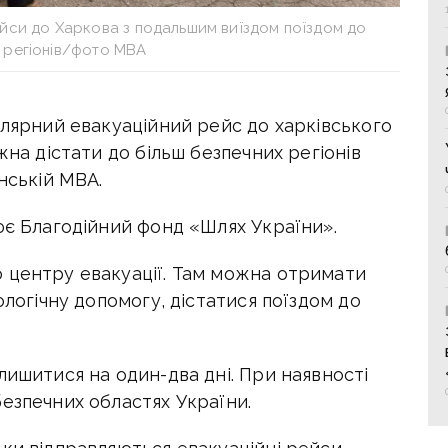
рейси до Харкова з подальшим виїздом поїздом до
 регіонів/фото МВА
улярний евакуаційний рейс до харківського
жна дістати до більш безпечних регіонів
нській МВА.
ює Благодійний фонд «Шлях України».
 центру евакуації. Там можна отримати
ологічну допомогу, дістатися поїздом до
лишитися на один-два дні. При наявності
езпечних областях України.