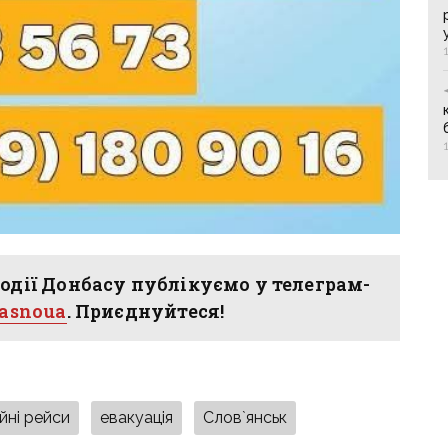
одії Донбасу публікуємо у телеграм-
hasnoua
. Приєднуйтеся!
йні рейси
евакуація
Слов`янськ