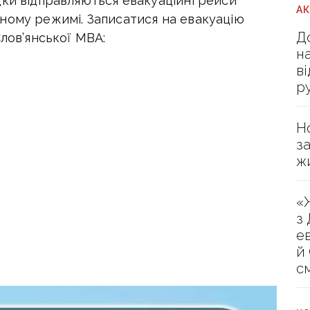
дки відправляються евакуаційні рейси
А
ному режимі. Записатися на евакуацію
Д
Слов’янської МВА:
н
в
р
Н
з
ж
«
з
е
й
с