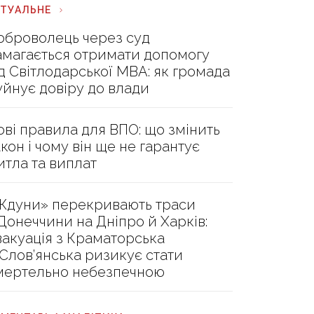
КТУАЛЬНЕ
оброволець через суд
амагається отримати допомогу
ід Світлодарської МВА: як громада
уйнує довіру до влади
ові правила для ВПО: що змінить
акон і чому він ще не гарантує
итла та виплат
Ждуни» перекривають траси
 Донеччини на Дніпро й Харків:
вакуація з Краматорська
 Слов’янська ризикує стати
мертельно небезпечною