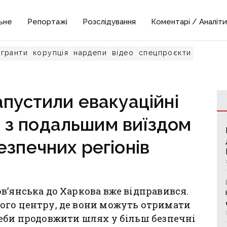
ьне
Репортажі
Розслідування
Коментарі / Аналіти
гранти
корупція
нардепи
відео
спецпроєкти
апустили евакуаційні
 з подальшим виїздом
езпечних регіонів
в’янська до Харкова вже відправився.
ого центру, де вони можуть отримати
реби продовжити шлях у більш безпечні