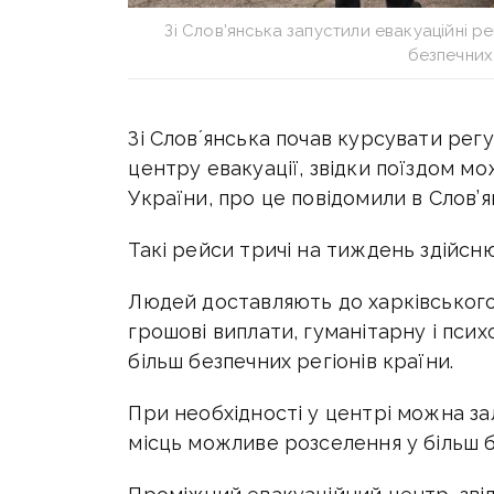
Зі Слов’янська запустили евакуаційні 
безпечних
Зі Словʼянська почав курсувати рег
центру евакуації, звідки поїздом мо
України, про це повідомили в Слов’я
Такі рейси тричі на тиждень здійсн
Людей доставляють до харківського
грошові виплати, гуманітарну і псих
більш безпечних регіонів країни.
При необхідності у центрі можна за
місць можливе розселення у більш б