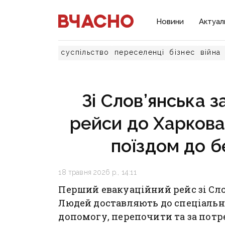
Новини
Актуал
суспільство
переселенці
бізнес
війна
Зі Слов’янська з
рейси до Харкова
поїздом до б
18 травня 2026 р., 14:11
Перший евакуаційний рейс зі Сло
Людей доставляють до спеціальн
допомогу, перепочити та за пот