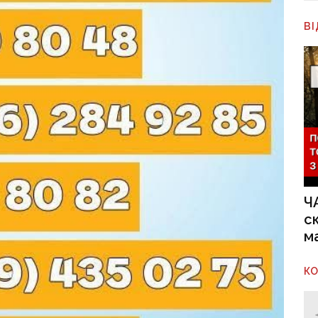
В
Ч
с
м
К