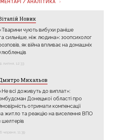
МЕНТАРІ / АНАЛІТИКА
Віталій Новик
«Тварини чують вибухи раніше
та сильніше, ніж людина»: зоопсихолог
розповів, як війна впливає на домашніх
улюбленців
31 липня, 12:33
Дмитро Михальов
«Не всі доживуть до виплат»:
омбудсман Донецької області про
ймовірність отримати компенсації
за житло та реакцію на виселення ВПО
з шелтерів
16 червня, 11:39