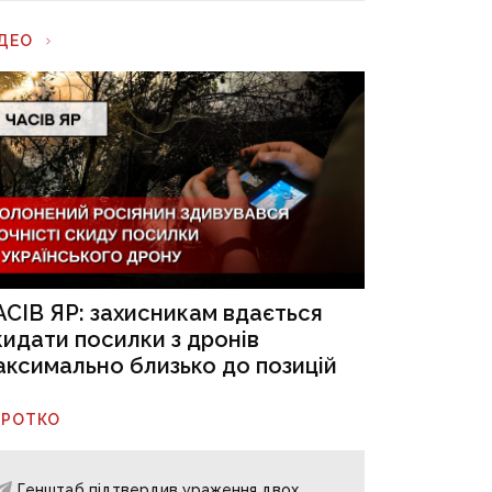
ІДЕО
АСІВ ЯР: захисникам вдається
кидати посилки з дронів
аксимально близько до позицій
ОРОТКО
Генштаб підтвердив ураження двох