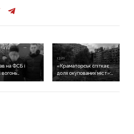
13:20
в на ФСБ і
«Краматорськ спіткає
 вогонь
доля окупованих міст»:
ії ЗСУ:
військовий оглядач про
ика Покровської
те, чи вдасться армії
засудили до 15
рф захопити останню
агломерацію Донеччини
до кінця 2026 року
ція й собаки — це якір
 маріупольці жаліються