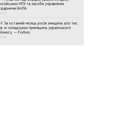
російських НПЗ та засоби управління
ударними БпЛА.
14:01
За останній місяць росія знищила 400 тис.
кв. м складських приміщень українського
бізнесу, — Forbes
14:01