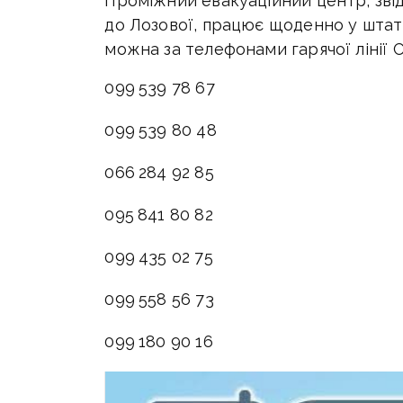
Проміжний евакуаційний центр, зві
до Лозової, працює щоденно у штат
можна за телефонами гарячої лінії 
099 539 78 67
099 539 80 48
066 284 92 85
095 841 80 82
099 435 02 75
099 558 56 73
099 180 90 16