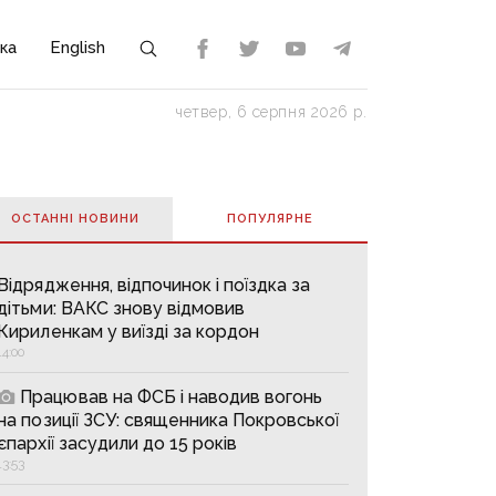
ка
English
четвер, 6 серпня 2026 р.
ОСТАННІ НОВИНИ
ПОПУЛЯРНE
Відрядження, відпочинок і поїздка за
дітьми: ВАКС знову відмовив
Кириленкам у виїзді за кордон
14:00
Працював на ФСБ і наводив вогонь
на позиції ЗСУ: священника Покровської
єпархії засудили до 15 років
13:53