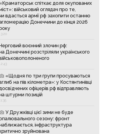
«Краматорськ спіткає доля окупованих
міст»: військовий оглядач про те,
чи вдасться армії рф захопити останню
агломерацію Донеччини до кінця 2026
року
13:20
Черговий воєнний злочин рф:
на Донеччині розстріляли українського
військовополоненого
12:43
«Щодня по три групи просуваються
вглиб на пів кілометра»: у Костянтинівці
досвідчених офіцерів рф відправляють
на штурми позицій
11:35
У Дружківці цієї зими не буде
опалювального сезону: фронт
наближається, інфраструктура
критично зруйнована