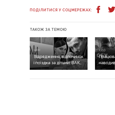
ПОДІЛИТИСЯ У СОЦМЕРЕЖАХ:
ТАКОЖ ЗА ТЕМОЮ
14:00
13:53
Відрядження, відпочинок
Працюва
і поїздка за дітьми: ВАКС
наводив
знову відмовив
на позиц
Кириленкам у виїзді
священн
за кордон
єпархії 
років
«Сміття, каналіза
в середньовіччя»: