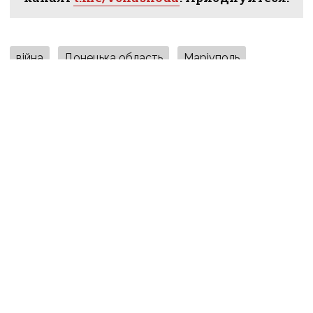
війна
Донецька область
Маріуполь
російські окупанти
вода
дефіцит води
ПОДІЛИТИСЯ У СОЦМЕРЕЖАХ:
ТАКОЖ ЗА ТЕМОЮ