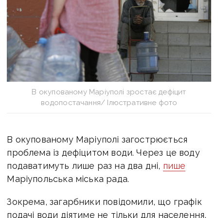
В окупованому Маріуполі зростає дефіцит
водопостачання/ Ілюстративне фото
В окупованому Маріуполі загострюється
проблема із дефіцитом води. Ч
ерез це воду
подаватимуть лише раз на два дні,
пише
Маріупольська міська рада.
Зокрема, загарбники повідомили, що графік
подачі води діятиме не тільки для населення,