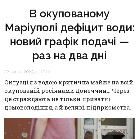
В окупованому
Маріуполі дефіцит води:
новий графік подачі —
раз на два дні
22 липня 2025 р., 12:16
Ситуація з водою критична майже на всій
окупованій росіянами Донеччині. Через
це страждають не тільки приватні
домоволодіння, а й великі підприємства.