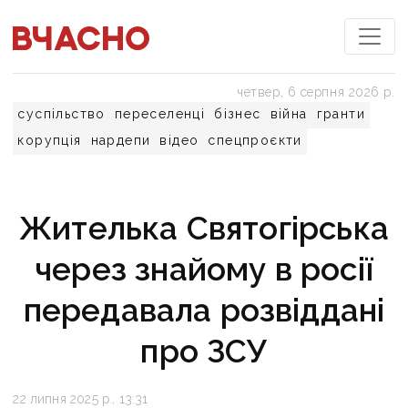
четвер, 6 серпня 2026 р.
суспільство
переселенці
бізнес
війна
гранти
корупція
нардепи
відео
спецпроєкти
Жителька Святогірська
через знайому в росії
передавала розвіддані
про ЗСУ
22 липня 2025 р., 13:31