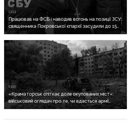
13:53
Працював на ФСБ і наводив вогонь на позиції ЗСУ:
священника Покровської єпархії засудили до 15
років
13:20
«Краматорськ спіткає доля окупованих міст»:
військовий оглядач про те, чи вдасться армії
рф захопити останню агломерацію Донеччини до
кінця 2026 року