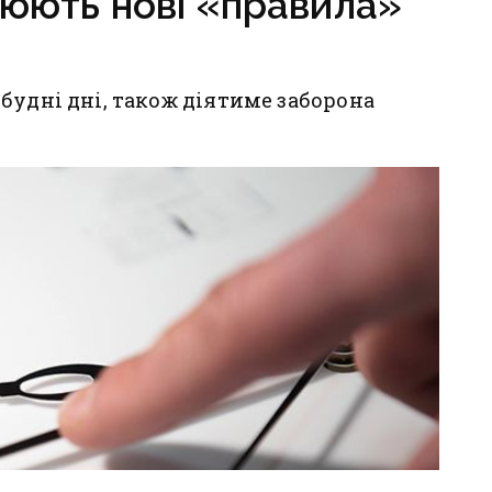
люють нові «правила»
будні дні, також діятиме заборона