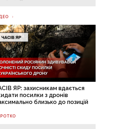
ІДЕО
АСІВ ЯР: захисникам вдається
кидати посилки з дронів
аксимально близько до позицій
ОРОТКО