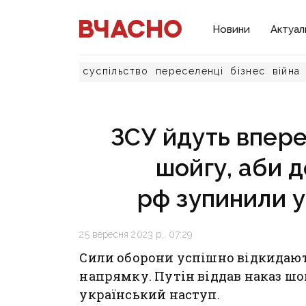
Новини
Актуал
суспільство
переселенці
бізнес
війна
ЗСУ йдуть вперед
шойгу, аби д
рф зупинили у
25 вересня 2023 р., 07:29
Сили оборони успішно відкидаю
напрямку. Путін віддав наказ шо
український наступ.