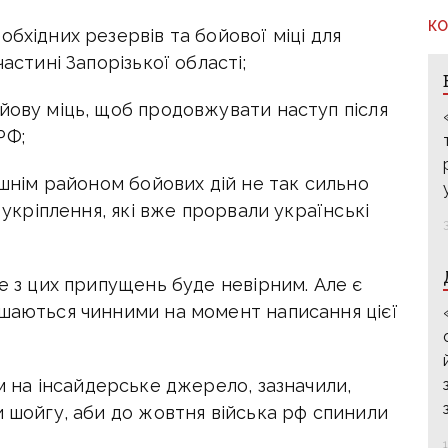
КО
обхідних резервів та бойової міці для
астині Запорізької області;
йову міць, щоб продовжувати наступ після
РФ;
ішнім районом бойових дій не так сильно
к укріплення, які вже прорвали українські
ке з цих припущень буде невірним. Але є
ишаються чинними на момент написання цієї
 на і
нсайдерське джерело,
зазначили,
и шойгу, аби до жовтня війська рф спинили