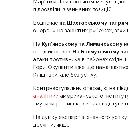
Мар'їнки. Там протягом минулої доб
підрозділи із займаних позицій.
Водночас
на Шахтарському напрям
оборону на зайнятих рубежах, захи
На
Куп’янському та Лиманському 
не здійснював.
На Бахмутському на
атаки противника в районах східніше
Гори. Окупанти вже ще намагаються
Кліщіївки, але без успіху.
Контрнаступальну операцію на пів
аналітики
американського Інституту
змусили російські війська відступити 
На думку експертів, значного успіх
досягти, якщо: