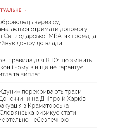
КТУАЛЬНЕ
оброволець через суд
амагається отримати допомогу
ід Світлодарської МВА: як громада
уйнує довіру до влади
ові правила для ВПО: що змінить
акон і чому він ще не гарантує
итла та виплат
Ждуни» перекривають траси
 Донеччини на Дніпро й Харків:
вакуація з Краматорська
 Слов’янська ризикує стати
мертельно небезпечною