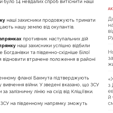
и було 14 невдалих спроб витіснити наші
А
Д
ку
наші захисники продовжують тримати
н
щають нашу землю від окупантів.
в
р
напрямках
противник наступальних дій
прямку
наші захисники успішно відбили
Н
 Богданівки та південно-східніше Білої
з
 відновити втрачене положення в районі
ж
денному фланзі Бахмута підтверджують
«
з
 вивчення війни. У зведені вказано, що ЗСУ
е
за залізничну лінію на схід від Кліщіївки.
й
с
у ЗСУ на південному напрямку зможуть