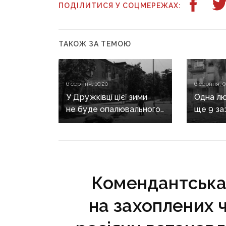
ПОДІЛИТИСЯ У СОЦМЕРЕЖАХ:
ТАКОЖ ЗА ТЕМОЮ
6 серпня, 10:20
6 серпня, 0
У Дружківці цієї зими
Одна лю
не буде опалювального
ще 9 за
сезону: фронт
воєнні 
наближається,
рф на Д
інфраструктура
критично зруйнована
Комендантська 
на захоплених 