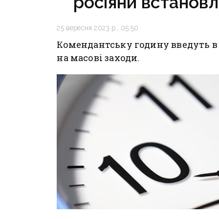
росіяни встанов
25 вересня 2023 р., 05:50
Комендантську годину введуть в 
на масові заходи.