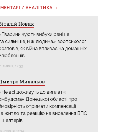
МЕНТАРІ / АНАЛІТИКА
Віталій Новик
«Тварини чують вибухи раніше
та сильніше, ніж людина»: зоопсихолог
розповів, як війна впливає на домашніх
улюбленців
31 липня, 12:33
Дмитро Михальов
«Не всі доживуть до виплат»:
омбудсман Донецької області про
ймовірність отримати компенсації
за житло та реакцію на виселення ВПО
з шелтерів
16 червня, 11:39