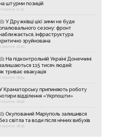
на штурми позицій
6 серпня, 11:35
У Дружківці цієї зими не буде
опалювального сезону: фронт
наближається, інфраструктура
критично зруйнована
6 серпня, 10:20
На підконтрольній Україні Донеччині
залишаються 115 тисяч людей:
як триває евакуація
6 серпня, 09:54
У Краматорську припиняють роботу
чотири відділення «Укрпошти»
6 серпня, 08:46
Окупований Маріуполь залишився
без світла та води після нічних вибухів
6 серпня, 08:36