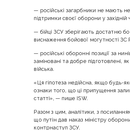
— російські загарбники не мають не
підтримки своєї оборони у західній ч
— бійці ЗСУ зберігають достатню бо
виснаження бойової могутності ЗС 
— російські оборонні позиції за нин
заміновані та добре підготовлені, я
війська.
«Ця гіпотеза недійсна, якщо будь-я
ознаки того, що ці припущення зал
статті», — пише
ISW.
Разом з цим, аналітики, з посиланням
що путін дав наказ міністру оборон
контрнаступ ЗСУ.