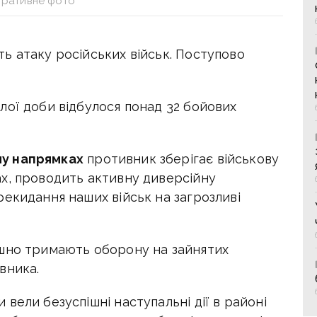
тративне фото
ь атаку російських військ. Поступово
лої доби відбулося понад 32 бойових
у напрямках
противник зберігає військову
х, проводить активну диверсійну
екидання наших військ на загрозливі
шно тримають оборону на зайнятих
вника.
 вели безуспішні наступальні дії в районі