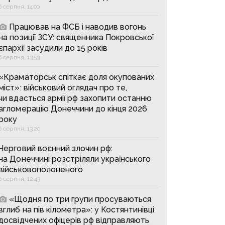
6 серпня, 14:00
Працював на ФСБ і наводив вогонь
на позиції ЗСУ: священника Покровської
єпархії засудили до 15 років
6 серпня, 13:53
«Краматорськ спіткає доля окупованих
міст»: військовий оглядач про те,
чи вдасться армії рф захопити останню
агломерацію Донеччини до кінця 2026
року
6 серпня, 13:20
Черговий воєнний злочин рф:
на Донеччині розстріляли українського
військовополоненого
6 серпня, 12:43
«Щодня по три групи просуваються
вглиб на пів кілометра»: у Костянтинівці
досвідчених офіцерів рф відправляють