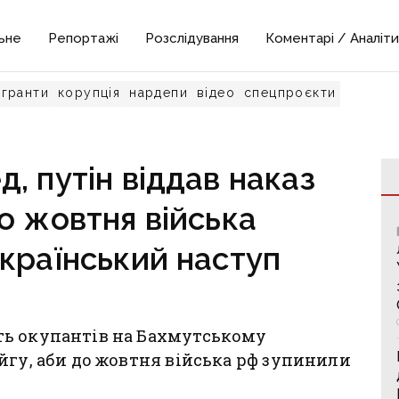
ьне
Репортажі
Розслідування
Коментарі / Аналіти
гранти
корупція
нардепи
відео
спецпроєкти
, путін віддав наказ
о жовтня війська
країнський наступ
ть окупантів на Бахмутському
йгу, аби до жовтня війська рф зупинили