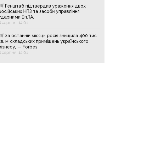
Генштаб підтвердив ураження двох
російських НПЗ та засоби управління
ударними БпЛА.
6 серпня, 14:01
За останній місяць росія знищила 400 тис.
кв. м складських приміщень українського
бізнесу, — Forbes
6 серпня, 14:01