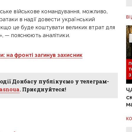
йське військове командування, можливо,
В
ратаки в надії довести український
 якщо це буде коштувати великих втрат для
», — пояснюють аналітики.
и: на фронті загинув захисник
одії Донбасу публікуємо у телеграм-
hasnoua
. Приєднуйтеся!
Ч
с
м
К