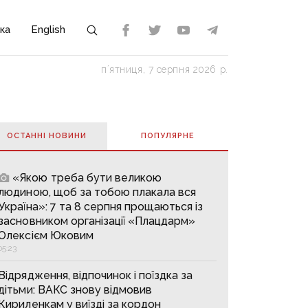
ка
English
пʼятниця, 7 серпня 2026 р.
ОСТАННІ НОВИНИ
ПОПУЛЯРНE
«Якою треба бути великою
людиною, щоб за тобою плакала вся
Україна»: 7 та 8 серпня прощаються із
засновником організації «Плацдарм»
Олексієм Юковим
05:23
Відрядження, відпочинок і поїздка за
дітьми: ВАКС знову відмовив
Кириленкам у виїзді за кордон