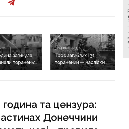
7:16
5 серпня, 07:35
дина загинула,
Троє загиблих і 31
знали поранень:
поранений — наслідки
злочини
масованих обстрілів
онеччині
Донеччини
година та цензура:
частинах Донеччини