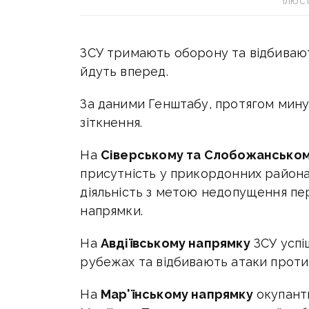
Ілюс
ЗСУ тримають оборону та відбивают
йдуть вперед.
За даними Генштабу, протягом мину
зіткнення.
На
Сіверському та Слобожанськом
присутність у прикордонних района
діяльність з метою недопущення пер
напрямки.
На
Авдіївському напрямку
ЗСУ успі
рубежах та відбивають атаки проти
На
Мар'їнському напрямку
окупанти