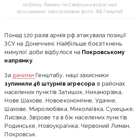
поблизу Лиману та Сіверська ворог має
просування/ Ілюстративне фото: ФБ Генштаб
Понад 120 разів армія рф атакувала позиції
ЗСУ на Донеччині. Найбільше боєзіткнень
минулої доби відбулося на
Покровському
напрямку
.
За
даними
Генштабу, наші захисники
зупинили 46 штурмів агресора
в районах
населених пунктів Затишок, Никанорівка,
Нове Шахове, Новоекономічне, Удачне,
Шахове, Миролюбівка, Миколаївка, Сухецьке,
Лисівка, Звірове та в бік населених пунктів
Родинське, Новоукраїнка, Червоний Лиман,
Покровськ.