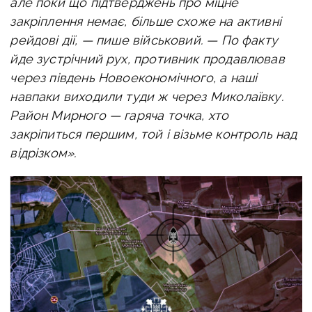
але поки що підтверджень про міцне
закріплення немає, більше схоже на активні
рейдові дії, — пише військовий. —
По факту
йде зустрічний рух, противник продавлював
через південь Новоекономічного, а наші
навпаки виходили туди ж через Миколаївку.
Район Мирного — гаряча точка, хто
закріпиться першим, той і візьме контроль над
відрізком».