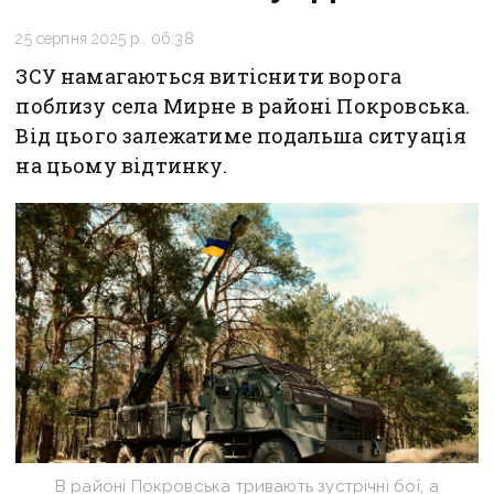
25 серпня 2025 р., 06:38
ЗСУ намагаються витіснити ворога
поблизу села Мирне в районі Покровська.
Від цього залежатиме подальша ситуація
на цьому відтинку.
В районі Покровська тривають зустрічні бої, а