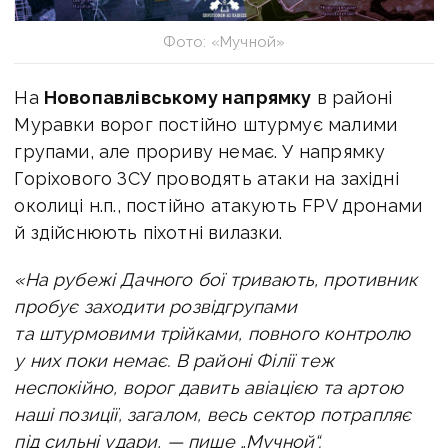
Фото: «Мучной»
На
Новопавлівському напрямку
в районі
Муравки ворог постійно штурмує малими
групами, але прориву немає. У напрямку
Горіхового ЗСУ проводять атаки на західні
околиці н.п., постійно атакують FPV дронами
й здійснюють піхотні вилазки.
«На рубежі Дачного бої тривають, противник
пробує заходити розвідгрупами
та штурмовими трійками, повного контролю
у них поки немає. В районі Філії теж
неспокійно, ворог давить авіацією та артою
наші позиції, загалом, весь сектор потрапляє
під сильні удари, — пише „Мучной“.