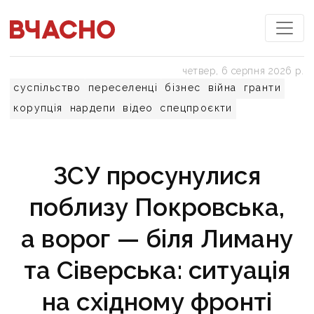
четвер, 6 серпня 2026 р.
суспільство
переселенці
бізнес
війна
гранти
корупція
нардепи
відео
спецпроєкти
ЗСУ просунулися
поблизу Покровська,
а ворог — біля Лиману
та Сіверська: ситуація
на східному фронті