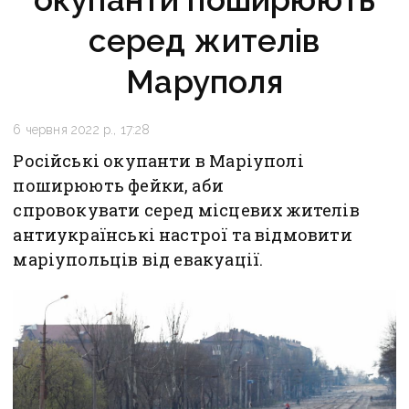
серед жителів
Маруполя
6 червня 2022 р., 17:28
Російські окупанти в Маріуполі
поширюють фейки, аби
спровокувати серед місцевих жителів
антиукраїнські настрої та відмовити
маріупольців від евакуації.