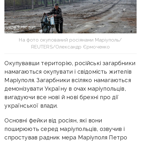
На фото окупований росіянами Маріуполь/
REUTERS/Олександр Єрмоченко
Окупувавши територію, російські загарбники
намагаються окупувати і свідомість жителів
Маріуполя. Загарбники всіляко намагаються
демонізувати Україну в очах маріупольців,
вигадуючи все нові й нові брехні про дії
української влади.
Основні фейки від росіян, які вони
поширюють серед маріупольців, озвучив і
спростував радник мера Маріуполя Петро