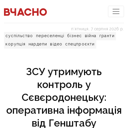
пʼятниця, 7 серпня 2026 р.
суспільство
переселенці
бізнес
війна
гранти
корупція
нардепи
відео
спецпроєкти
ЗСУ утримують
контроль у
Сєвєродонецьку:
оперативна інформація
від Генштабу