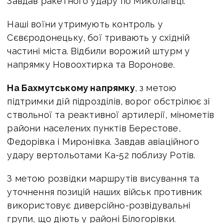
Завдав ракетного удару по Миколаївці.
Наші воїни утримують контроль у
Сєвєродонецьку, бої тривають у східній
частині міста. Відбили ворожий штурм у
напрямку Новоохтирка та Воронове.
На Бахмутському напрямку
, з метою
підтримки дій підрозділів, ворог обстрілює зі
ствольної та реактивної артилерії, мінометів
райони населених пунктів Берестове,
Федорівка і Миронівка. Завдав авіаційного
удару вертольотами Ка-52 поблизу Ротів.
З метою розвідки маршрутів висування та
уточнення позицій наших військ противник
використовує диверсійно-розвідувальні
групи, що діють у районі Білогорівки.