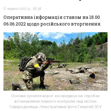
6 червня 2022 р., 18:38
Оперативна інформація станом на 18.00
06.06.2022 щодо російського вторгнення.
Основні зусилля ворог зосереджує на спробах
встановлення повного контролю над містом
Сєвєродонецьк /Ілюстративне фото Генштаб ЗСУ