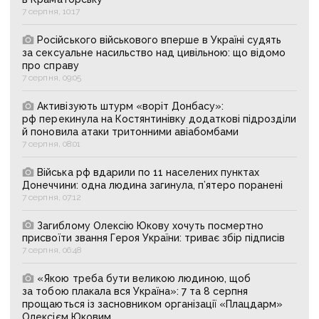
7 серпня, 10:17
Російського військового вперше в Україні судять
за сексуальне насильство над цивільною: що відомо
про справу
7 серпня, 09:05
Активізують штурм «воріт Донбасу»:
рф перекинула на Костянтинівку додаткові підрозділи
й поновила атаки тритонними авіабомбами
7 серпня, 08:01
Війська рф вдарили по 11 населених пунктах
Донеччини: одна людина загинула, п’ятеро поранені
7 серпня, 07:12
Загиблому Олексію Юкову хочуть посмертно
присвоїти звання Героя України: триває збір підписів
7 серпня, 06:48
«Якою треба бути великою людиною, щоб
за тобою плакала вся Україна»: 7 та 8 серпня
прощаються із засновником організації «Плацдарм»
Олексієм Юковим