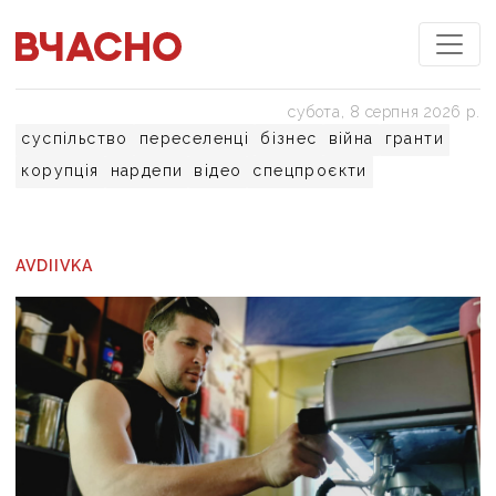
субота, 8 серпня 2026 р.
суспільство
переселенці
бізнес
війна
гранти
корупція
нардепи
відео
спецпроєкти
AVDIIVKA