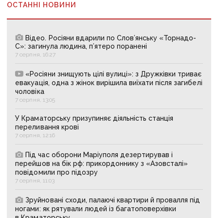
ОСТАННІ НОВИНИ
Відео. Росіяни вдарили по Слов’янську «Торнадо-
С»: загинула людина, п’ятеро поранені
7 серпня, 16:27
«Росіяни знищують цілі вулиці»: з Дружківки триває
евакуація, одна з жінок вирішила виїхати після загибелі
чоловіка
7 серпня, 13:05
У Краматорську призупиняє діяльність станція
переливання крові
7 серпня, 12:16
Під час оборони Маріуполя дезертирував і
перейшов на бік рф: прикордоннику з «Азовсталі»
повідомили про підозру
7 серпня, 11:03
Зруйновані сходи, палаючі квартири й провалля під
ногами: як рятували людей із багатоповерхівки
в Краматорську