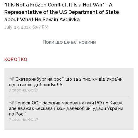
"It Is Not a Frozen Conflict, It Is a Hot War" - A
Representative of the U.S Department of State
about What He Saw in Avdiivka
July 23, 2017, 6:57 PM
Поки що це всі новини
КОРОТКО
Єкатеринбург на росії, що за 2 тис. км від України,
під атакою добрих БпЛА.
7 серпня, 06:17
Генсек ООН засудив масовані атаки РФ по Києву,
але вважає «ескалацією» далекобійні удари України
по Росії
7 серпня, 06:17