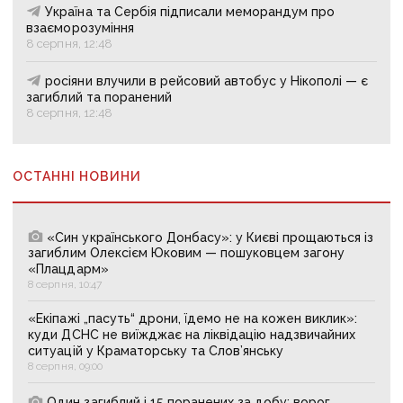
Україна та Сербія підписали меморандум про
взаєморозуміння
8 серпня, 12:48
росіяни влучили в рейсовий автобус у Нікополі — є
загиблий та поранений
8 серпня, 12:48
ОСТАННІ НОВИНИ
«Син українського Донбасу»: у Києві прощаються із
загиблим Олексієм Юковим — пошуковцем загону
«Плацдарм»
8 серпня, 10:47
«Екіпажі „пасуть“ дрони, їдемо не на кожен виклик»:
куди ДСНС не виїжджає на ліквідацію надзвичайних
ситуацій у Краматорську та Слов’янську
8 серпня, 09:00
Один загиблий і 15 поранених за добу: ворог