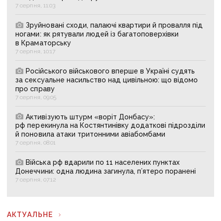
7 серпня, 11:03
Зруйновані сходи, палаючі квартири й провалля під
ногами: як рятували людей із багатоповерхівки
в Краматорську
7 серпня, 10:17
Російського військового вперше в Україні судять
за сексуальне насильство над цивільною: що відомо
про справу
7 серпня, 09:05
Активізують штурм «воріт Донбасу»:
рф перекинула на Костянтинівку додаткові підрозділи
й поновила атаки тритонними авіабомбами
7 серпня, 08:01
Війська рф вдарили по 11 населених пунктах
Донеччини: одна людина загинула, п’ятеро поранені
7 серпня, 07:12
АКТУАЛЬНЕ