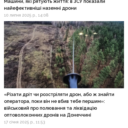
Машини, які рятують життя: в ЗСУ показали
найефективніші наземні дрони
10 липня 2025 р., 14:08
«Різати дріт чи розстріляти дрон, або ж знайти
оператора, поки він не вбив тебе першим»:
військовий про полювання та ліквідацію
оптоволоконних дронів на Донеччині
17 січня 2025 р., 11:53