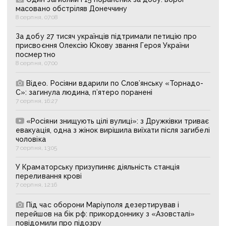
масовано обстріляв Донеччину
8 серпня, 07:08
За добу 27 тисяч українців підтримали петицію про
присвоєння Олексію Юкову звання Героя України
посмертно
8 серпня, 07:00
Відео. Росіяни вдарили по Слов’янську «Торнадо-
С»: загинула людина, п’ятеро поранені
7 серпня, 16:27
«Росіяни знищують цілі вулиці»: з Дружківки триває
евакуація, одна з жінок вирішила виїхати після загибелі
чоловіка
7 серпня, 13:05
У Краматорську призупиняє діяльність станція
переливання крові
7 серпня, 12:16
Під час оборони Маріуполя дезертирував і
перейшов на бік рф: прикордоннику з «Азовсталі»
повідомили про підозру