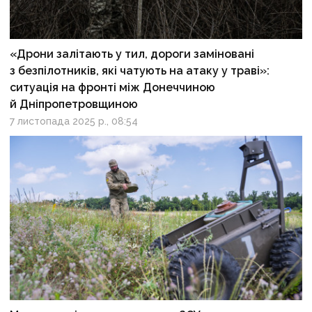
«Дрони залітають у тил, дороги заміновані
з безпілотників, які чатують на атаку у траві»:
ситуація на фронті між Донеччиною
й Дніпропетровщиною
7 листопада 2025 р., 08:54