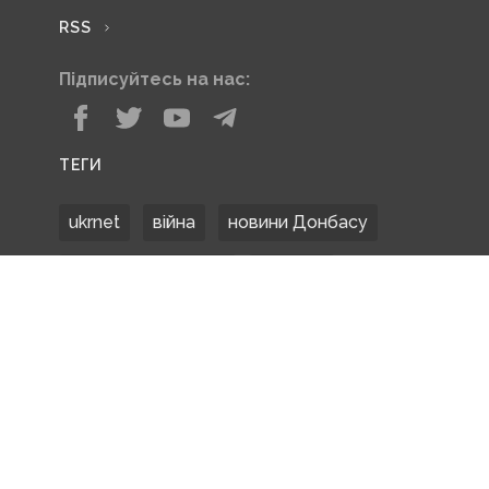
RSS
Підписуйтесь на нас:
ТЕГИ
ukrnet
війна
новини Донбасу
Донецька область
Донбас
Донетчина
ЗСУ
Донбасс
російські окупанти
новости Донбасса
Покровськ
Маріуполь
ООС
обстріли