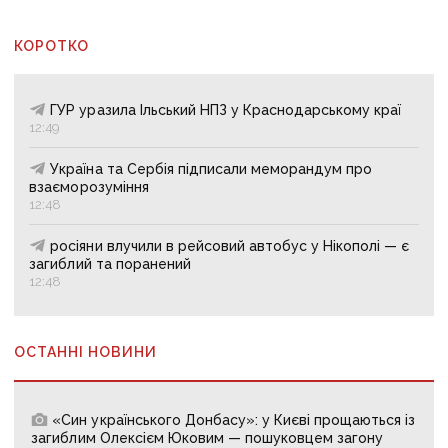
КОРОТКО
ГУР уразила Ільський НПЗ у Краснодарському краї
12:49
Україна та Сербія підписали меморандум про
взаєморозуміння
12:48
росіяни влучили в рейсовий автобус у Нікополі — є
загиблий та поранений
12:48
ОСТАННІ НОВИНИ
«Син українського Донбасу»: у Києві прощаються із
загиблим Олексієм Юковим — пошуковцем загону