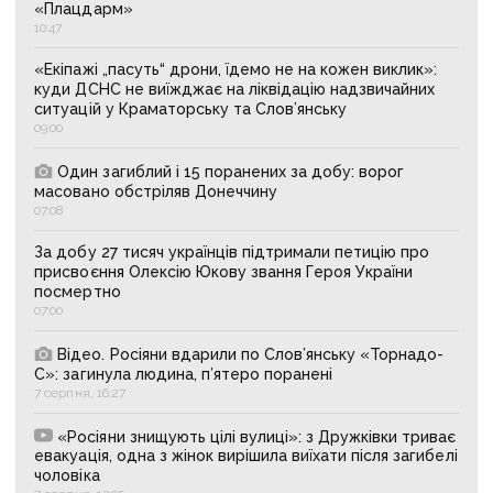
«Плацдарм»
10:47
«Екіпажі „пасуть“ дрони, їдемо не на кожен виклик»:
куди ДСНС не виїжджає на ліквідацію надзвичайних
ситуацій у Краматорську та Слов’янську
09:00
Один загиблий і 15 поранених за добу: ворог
масовано обстріляв Донеччину
07:08
За добу 27 тисяч українців підтримали петицію про
присвоєння Олексію Юкову звання Героя України
посмертно
07:00
Відео. Росіяни вдарили по Слов’янську «Торнадо-
С»: загинула людина, п’ятеро поранені
7 серпня, 16:27
«Росіяни знищують цілі вулиці»: з Дружківки триває
евакуація, одна з жінок вирішила виїхати після загибелі
чоловіка