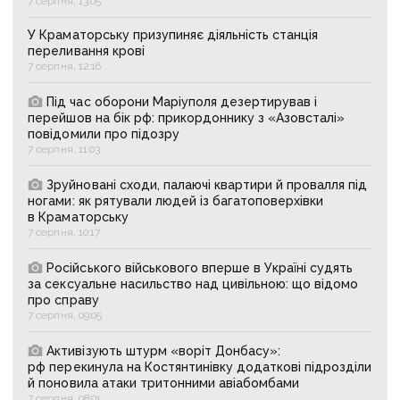
7 серпня, 13:05
У Краматорську призупиняє діяльність станція
переливання крові
7 серпня, 12:16
Під час оборони Маріуполя дезертирував і
перейшов на бік рф: прикордоннику з «Азовсталі»
повідомили про підозру
7 серпня, 11:03
Зруйновані сходи, палаючі квартири й провалля під
ногами: як рятували людей із багатоповерхівки
в Краматорську
7 серпня, 10:17
Російського військового вперше в Україні судять
за сексуальне насильство над цивільною: що відомо
про справу
7 серпня, 09:05
Активізують штурм «воріт Донбасу»:
рф перекинула на Костянтинівку додаткові підрозділи
й поновила атаки тритонними авіабомбами
7 серпня, 08:01