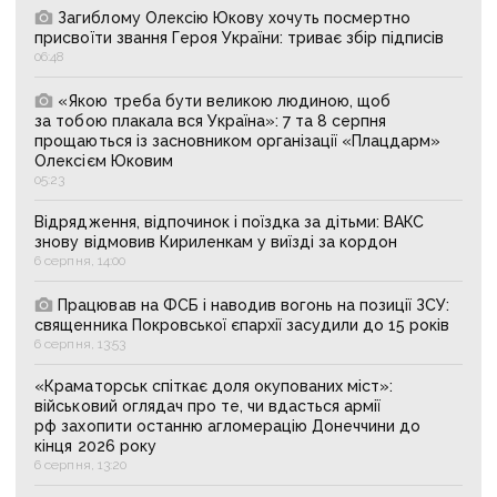
Загиблому Олексію Юкову хочуть посмертно
присвоїти звання Героя України: триває збір підписів
06:48
«Якою треба бути великою людиною, щоб
за тобою плакала вся Україна»: 7 та 8 серпня
прощаються із засновником організації «Плацдарм»
Олексієм Юковим
05:23
Відрядження, відпочинок і поїздка за дітьми: ВАКС
знову відмовив Кириленкам у виїзді за кордон
6 серпня, 14:00
Працював на ФСБ і наводив вогонь на позиції ЗСУ:
священника Покровської єпархії засудили до 15 років
6 серпня, 13:53
«Краматорськ спіткає доля окупованих міст»:
військовий оглядач про те, чи вдасться армії
рф захопити останню агломерацію Донеччини до
кінця 2026 року
6 серпня, 13:20