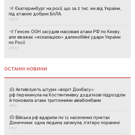
Єкатеринбург на росії, що за 2 тис. км від України,
під атакою добрих БпЛА.
06:17
Генсек ООН засудив масовані атаки РФ по Києву,
але вважає «ескалацією» далекобійні удари України
по Росії
06:17
ОСТАННІ НОВИНИ
Активізують штурм «воріт Донбасу»:
рф перекинула на Костянтинівку додаткові підрозділи
й поновила атаки тритонними авіабомбами
08:01
Війська рф вдарили по 11 населених пунктах
Донеччини: одна людина загинула, п’ятеро поранені
07:12