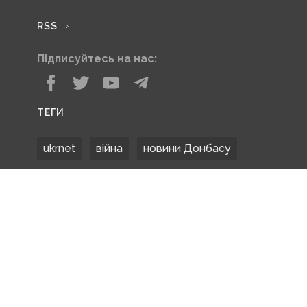
RSS
Підписуйтесь на нас:
ТЕГИ
ukrnet
війна
новини Донбасу
Донецька область
Донбас
Донетчина
ЗСУ
Донбасс
російські окупанти
новости Донбасса
Покровськ
Маріуполь
ООС
обстріли