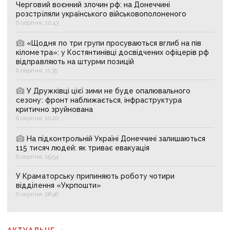
Черговий воєнний злочин рф: на Донеччині
розстріляли українського військовополоненого
6 серпня, 12:43
«Щодня по три групи просуваються вглиб на пів
кілометра»: у Костянтинівці досвідчених офіцерів рф
відправляють на штурми позицій
6 серпня, 11:35
У Дружківці цієї зими не буде опалювального
сезону: фронт наближається, інфраструктура
критично зруйнована
6 серпня, 10:20
На підконтрольній Україні Донеччині залишаються
115 тисяч людей: як триває евакуація
6 серпня, 09:54
У Краматорську припиняють роботу чотири
відділення «Укрпошти»
6 серпня, 08:46