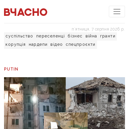
пʼятниця, 7 серпня 2026 р.
суспільство
переселенці
бізнес
війна
гранти
корупція
нардепи
відео
спецпроєкти
PUTIN