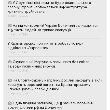
У Дружківці цієї зими не буде опалювального
сезону: фронт наближається, інфраструктура
критично зруйнована
6 серпня, 10:20
На підконтрольній Україні Донеччині залишаються
115 тисяч людей: як триває евакуація
6 серпня, 09:54
У Краматорську припиняють роботу чотири
відділення «Укрпошти»
6 серпня, 08:46
Окупований Маріуполь залишився без світла
та води після нічних вибухів
6 серпня, 08:36
На Слов’янському напрямку росіяни заходять в тил і
коригують ворожий вогонь, на Краматорському
«промацують» слабкі ділянки
6 серпня, 07:45
Одна людина загинула, ще 9 зазнали поранень:
воєнні злочини рф на Донеччині