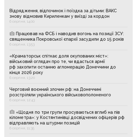
Відрядження, відпочинок і поїздка за дітьми: ВАКС
знову відмовив Кириленкам у виїзді за кордон
6 серпня, 14:00
Працював на ФСБ і наводив вогонь на позиції ЗСУ:
священника Покровської єпархії засудили до 15 років
6 серпня, 13:53
«Краматорськ спіткає доля окупованих міст»:
військовий оглядач про те, чи вдасться армії
рф захопити останню агломерацію Донеччини до
кінця 2026 року
6 серпня, 13:20
Черговий воєнний злочин рф: на Донеччині
розстріляли українського військовополоненого
6 серпня, 12:43
«Щодня по три групи просуваються вглиб на пів
кілометра»: у Костянтинівці досвідчених офіцерів рф
відправляють на штурми позицій
6 серпня, 11:35