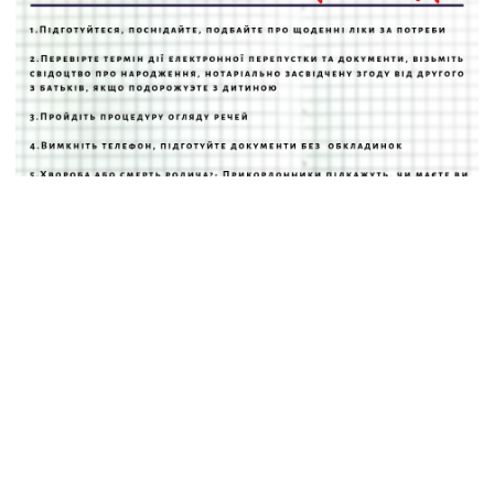
КПВВ
#Покажиблизьким
правозащитники
новости Донбасса