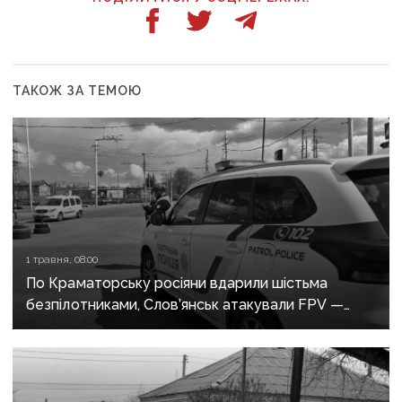
ТАКОЖ ЗА ТЕМОЮ
1 травня, 08:00
По Краматорську росіяни вдарили шістьма
безпілотниками, Слов’янськ атакували FPV —
росіяни не припиняють обстріли Донеччини