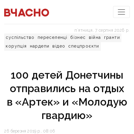
пʼятниця, 7 серпня 2026 р.
суспільство
переселенці
бізнес
війна
гранти
корупція
нардепи
відео
спецпроєкти
100 детей Донетчины
отправились на отдых
в «Артек» и «Молодую
гвардию»
26 березня 2019 р., 08:06