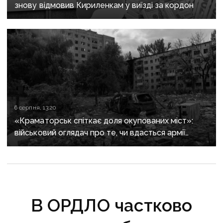
знову відмовив Кириленкам у виїзді за кордон
6 серпня, 13:20
«Краматорськ спіткає доля окупованих міст»:
військовий оглядач про те, чи вдасться армії
рф захопити останню агломерацію Донеччини до
кінця 2026 року
В ОРДЛО частково