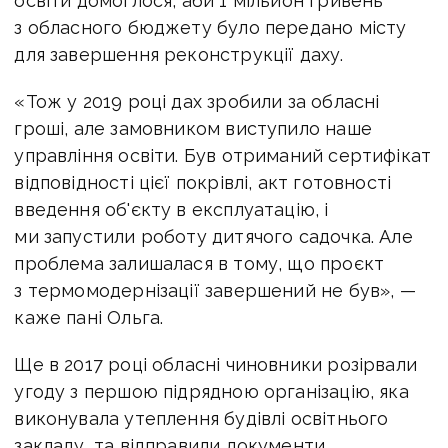
освіти домоглося, аби 1 мільйон гривень
з обласного бюджету було передано місту
для завершення реконструкції даху.
«Тож у 2019 році дах зробили за обласні
гроші, але замовником виступило наше
управління освіти. Був отриманий сертифікат
відповідності цієї покрівлі, акт готовності
введення об'єкту в експлуатацію, і
ми запустили роботу дитячого садочка. Але
проблема залишалася в тому, що проєкт
з термомодернізації завершений не був», —
каже пані Ольга.
Ще в 2017 році обласні чиновники розірвали
угоду з першою підрядною організацію, яка
виконувала утеплення будівлі освітнього
закладу, та відправили документи