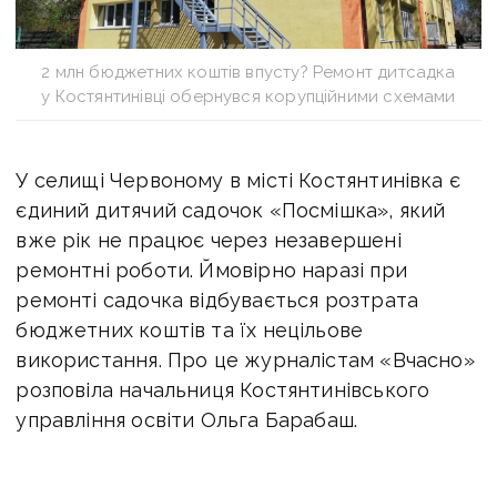
2 млн бюджетних коштів впусту? Ремонт дитсадка
у Костянтинівці обернувся корупційними схемами
У селищі Червоному в місті Костянтинівка є
єдиний дитячий садочок «Посмішка», який
вже рік не працює через незавершені
ремонтні роботи. Ймовірно наразі при
ремонті садочка відбувається розтрата
бюджетних коштів та їх нецільове
використання. Про це журналістам «Вчасно»
розповіла начальниця Костянтинівського
управління освіти Ольга Барабаш.