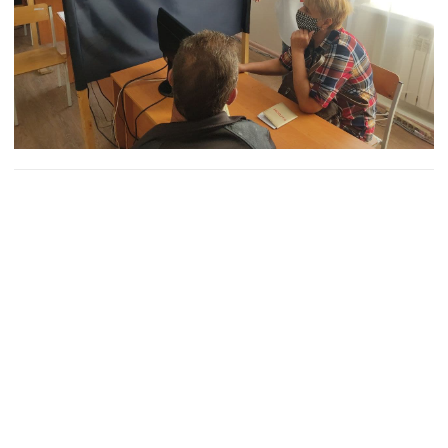
На окупованій Донеччині відкрито 255 таких
«інфоцентрів», також 3 створено на кордоні
з РФ. На окупованій Луганщині створено 141
«інфоцентр».
Ватажок донецьких бойовиків Денис
Пушилін завив, що він вже взяв участь
у виборах і проголосував дистанційно.
Раніше мешканці ОРДЛО повідомляли,