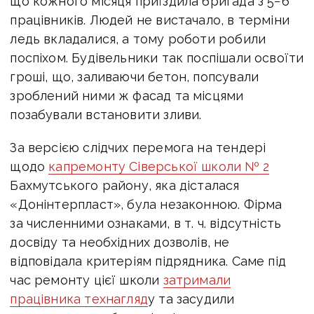
що кожного місяця приїздила бригада з 5−6
працівників. Людей не вистачало, в терміни
ледь вкладалися, а тому роботи робили
поспіхом. Будівельники так поспішали освоїти
гроші, що, заливаючи бетон, попсували
зроблений ними ж фасад та місцями
позабували встановити зливи.
За версією слідчих перемога на тендері
щодо
капремонту Сіверської школи № 2
Бахмутського району, яка дісталася
«Донінтерпласт», була незаконною. Фірма
за численними ознаками,
в т. ч.
відсутність
досвіду та необхідних дозволів, не
відповідала критеріям підрядника. Саме під
час ремонту цієї школи
затримали
працівника технагляд
у та засудили