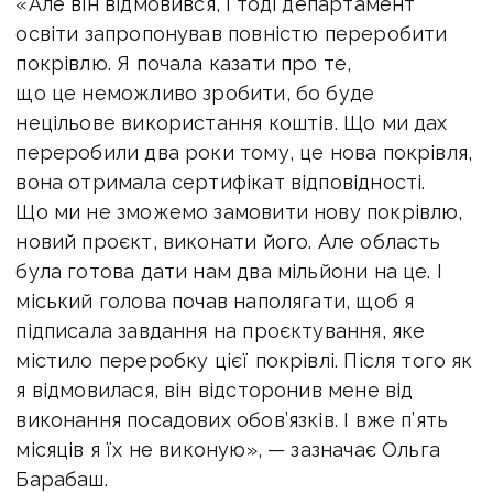
«Але він відмовився, і тоді департамент
освіти запропонував повністю переробити
покрівлю. Я почала казати про те,
що це неможливо зробити, бо буде
нецільове використання коштів. Що ми дах
переробили два роки тому, це нова покрівля,
вона отримала сертифікат відповідності.
Що ми не зможемо замовити нову покрівлю,
новий проєкт, виконати його. Але область
була готова дати нам два мільйони на це. І
міський голова почав наполягати, щоб я
підписала завдання на проєктування, яке
містило переробку цієї покрівлі. Після того як
я відмовилася, він відсторонив мене від
виконання посадових обов’язків. І вже п’ять
місяців я їх не виконую», — зазначає Ольга
Барабаш.