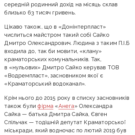
середній родинний дохід на місяць склав
близько 63 тисяч гривень.
Цікаво також, що в «Донінтерпласт»
числиться майстром такий собі Сайко
Дмитро Олександрович. Людина з таким П.І.Б
входила до, так би мовити, «клану»
краматорських комунальників. Так,
в «нульових» Дмитро Сайко керував ТОВ
«Водремпласт», засновником якої є
«Краматорський водоканал».
Крім нього до 2015 року в списку засновників
також були
фірма
«
Анега
» Олександра
Сайка — батька Дмитра Сайка, Євген
Спільчак — тодішній депутат Краматорської
міськради, який водночас по лютий 2019 був