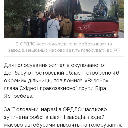
В ОРДЛО частково зупинена робота шахт та
заводів, мешканців масово везуть голосувати до РФ
Для голосування жителів окупованого
Донбасу в Ростовській області створено 46
окремих дільниць, повідомила «Вчасно»
глава Східної правозахисної групи Віра
Ястребова.
За її словами, наразі в ОРДЛО частково
зупинена робота шахт і заводів, людей
масово автобусами вивозять на голосування.