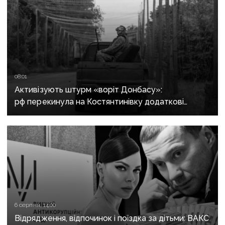
08:01
Активізують штурм «воріт Донбасу»:
рф перекинула на Костянтинівку додаткові
підрозділи й поновила атаки тритонними
авіабомбами
6 серпня, 14:00
Відрядження, відпочинок і поїздка за дітьми: ВАКС