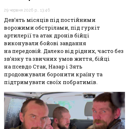
29 червня 2026 р., 13:46
Дев’ять місяців під постійними
ворожими обстрілами, під гуркіт
артилерії та атак дронів бійці
виконували бойові завдання
на передовій. Далеко від рідних, часто без
зв’язку та звичних умов життя, бійці
на псевдо Стак, Назар і Зять
продовжували боронити країну та
підтримувати своїх побратимів.