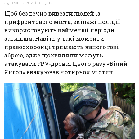
29 червня 2026 р., 13:12
Щоб безпечно вивезти людей із
прифронтового міста, екіпажі поліції
використовують найменші періоди
затишшя. Навіть у такі моменти
правоохоронці тримають напоготові
зброю, адже щохвилини можуть
атакувати FPV-дрони. Цього разу «Білий
Янгол» евакуював чотирьох містян.