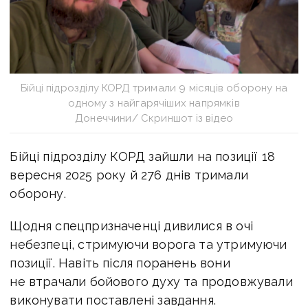
Бійці підрозділу КОРД тримали 9 місяців оборону на
одному з найгарячіших напрямків
Донеччини/ Скриншот із відео
Бійці підрозділу КОРД зайшли на позиції 18
вересня 2025 року й 276 днів тримали
оборону.
Щодня спецпризначенці дивилися в очі
небезпеці, стримуючи ворога та утримуючи
позиції. Навіть після поранень вони
не втрачали бойового духу та продовжували
виконувати поставлені завдання.