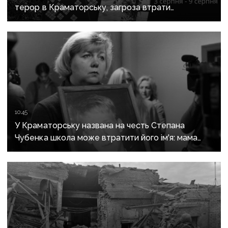
терор в Краматорську, загроза втрати
Костянтинівки та прощання з Олексієм Юковим:
важливе за тиждень
10:45
У Краматорську названа на честь Степана
Чубенка школа може втратити його ім'я: мама
загиблого героя розповіла про рішення влади