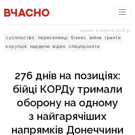
неділя, 9 серпня 2026 р.
суспільство
переселенці
бізнес
війна
гранти
корупція
нардепи
відео
спецпроєкти
276 днів на позиціях:
бійці КОРДу тримали
оборону на одному
з найгарячіших
напрямків Донеччини