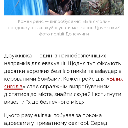
Кожен рейс — випробування: «Білі янголи»
продовжують евакуйовувати мешканців Дружківки/
фото поліції Донеччини
Дружківка — один із найнебезпечніших
напрямків для евакуації. Щодня тут фіксують
десятки ворожих безпілотників та авіаударів
керованими бомбами. Кожен рейс для «
Білих
янголів
» стає справжнім випробуванням:
дістатися до міста, знайти людей і встигнути
вивезти їх до безпечного місця.
Цього разу екіпаж побував за трьома
адресами у приватному секторі. Серед