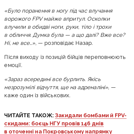
«Було поранення в ногу під час влучання
ворожого FPV майже впритул. Осколки
влучили в обидві ноги, руки, тіло і трохи
в обличчя. Думка була — а що далі? Вже все?
Ні, не все…»,
— розповідає Назар.
Після виходу із позицій бійців переповнюють
емоції.
«Зараз всередині все бурлить. Якісь
незрозумілі відчуття, ще на адреналіні»,
—
каже один із військових.
ЧИТАЙТЕ ТАКОЖ:
Закидали бомбами й FPV-
скидами: боєць НГУ провів 146 днів
в оточенні на Покровському напрямку