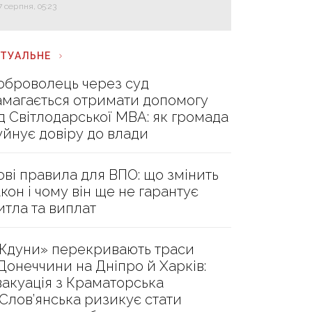
7 серпня, 05:23
КТУАЛЬНЕ
оброволець через суд
амагається отримати допомогу
ід Світлодарської МВА: як громада
уйнує довіру до влади
ові правила для ВПО: що змінить
акон і чому він ще не гарантує
итла та виплат
Ждуни» перекривають траси
 Донеччини на Дніпро й Харків:
вакуація з Краматорська
 Слов’янська ризикує стати