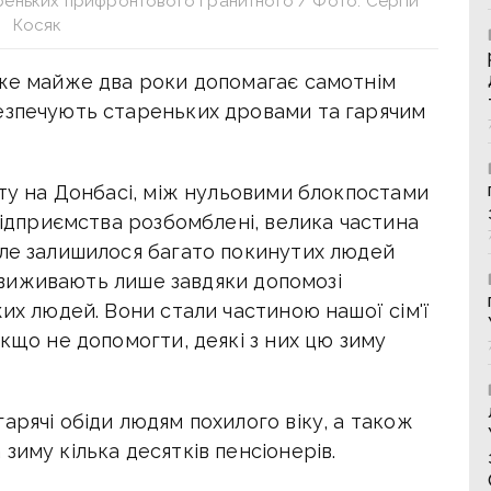
реньких прифронтового Гранитного / Фото: Сергій
Косяк
вже майже два роки допомагає самотнім
езпечують стареньких дровами та гарячим
нту на Донбасі, між нульовими блокпостами
 підприємства розбомблені, велика частина
але залишилося багато покинутих людей
 і виживають лише завдяки допомозі
жих людей. Вони стали частиною нашої сім'ї
якщо не допомогти, деякі з них цю зиму
арячі обіди людям похилого віку, а також
зиму кілька десятків пенсіонерів.