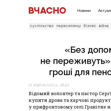
Новини
Актуал
суспільство
переселенці
бізнес
війна
«Без допо
не переживуть»
гроші для пенс
21 жовтня 2020 р., 18:40
Відомий волонтер та пастор Сергі
купити дрова та харчові продукт
у прифронтовому селі Гранітне н