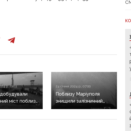
с
КО
24 р., 08:11
24 січня 2024 р., 07:00
 добудували
Поблизу Маріуполя
чний міст поблизу
знищили залізничний
ного Маріуполя
міст, який будували
загарбники