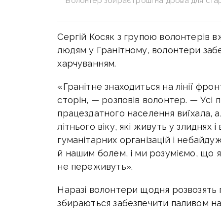
Волонтер збирає гроші на дрова для ста
Сергій Косяк з групою волонтерів 
людям у Гранітному, волонтери заб
харчуванням.
«Гранітне знаходиться на лінії фро
сторін, — розповів волонтер. — Усі
працездатного населення виїхала, 
літнього віку, які живуть у злиднях
гуманітарних організацій і небайду
й нашим болем, і ми розуміємо, що 
не переживуть».
Наразі волонтери щодня розвозять г
збираються забезпечити паливом на 