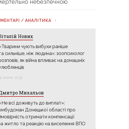
мертельно небезпечною
МЕНТАРІ / АНАЛІТИКА
Віталій Новик
«Тварини чують вибухи раніше
та сильніше, ніж людина»: зоопсихолог
розповів, як війна впливає на домашніх
улюбленців
31 липня, 12:33
Дмитро Михальов
«Не всі доживуть до виплат»:
омбудсман Донецької області про
ймовірність отримати компенсації
за житло та реакцію на виселення ВПО