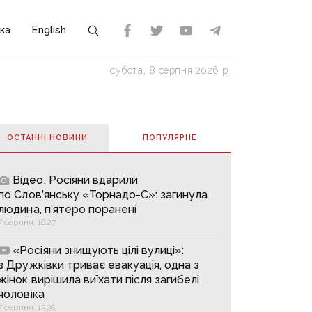
ка
English
субота, 8 серпня 2026 р.
ОСТАННІ НОВИНИ
ПОПУЛЯРНE
Відео. Росіяни вдарили
по Слов’янську «Торнадо-С»: загинула
людина, п’ятеро поранені
7 серпня, 16:27
«Росіяни знищують цілі вулиці»:
з Дружківки триває евакуація, одна з
жінок вирішила виїхати після загибелі
чоловіка
7 серпня, 13:05