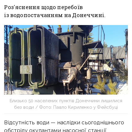
Роз'яснення щодо перебоїв
із водопостачанням на Донеччині.
Близько 50 населених пунктів Донеччини лишилися
без води / Фото: Павло Кириленко у Фейсбуці
Відсутність води — наслідки сьогоднішнього
обстрілу окупантами насосної станції