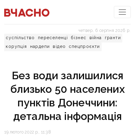
четвер, 6 серпня 2026 р.
суспільство
переселенці
бізнес
війна
гранти
корупція
нардепи
відео
спецпроєкти
Без води залишилися
близько 50 населених
пунктів Донеччини:
детальна інформація
19 лютого 2022 р., 11:38