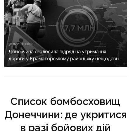
30 липня, 08:02
Донеччина оголосила підряд на утримання
дороги у Краматорському районі, яку нещодавно
вже ремонтували
Список бомбосховищ
Донеччини: де укритися
в разі бойових дій