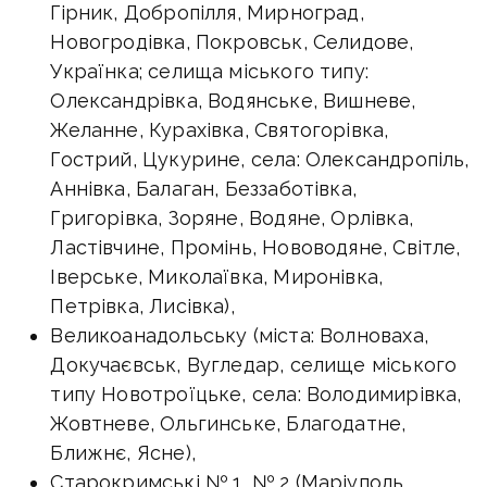
Гірник, Добропілля, Мирноград,
Новогродівка, Покровськ, Селидове,
Українка; селища міського типу:
Олександрівка, Водянське, Вишневе,
Желанне, Курахівка, Святогорівка,
Гострий, Цукурине, села: Олександропіль,
Аннівка, Балаган, Беззаботівка,
Григорівка, Зоряне, Водяне, Орлівка,
Ластівчине, Промінь, Нововодяне, Світле,
Іверське, Миколаївка, Миронівка,
Петрівка, Лисівка),
Великоанадольську (міста: Волноваха,
Докучаєвськ, Вугледар, селище міського
типу Новотроїцьке, села: Володимирівка,
Жовтневе, Ольгинське, Благодатне,
Ближнє, Ясне),
Старокримські № 1, № 2 (Маріуполь,