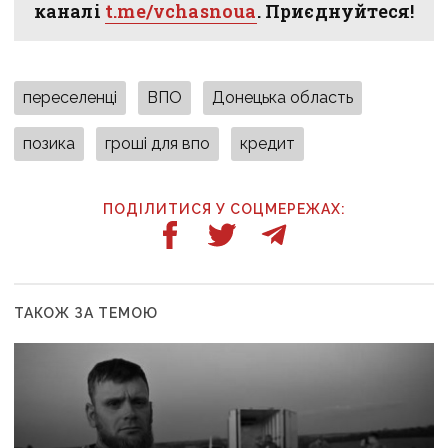
каналі
t.me/vchasnoua
. Приєднуйтеся!
переселенці
ВПО
Донецька область
позика
гроші для впо
кредит
ПОДІЛИТИСЯ У СОЦМЕРЕЖАХ:
ТАКОЖ ЗА ТЕМОЮ