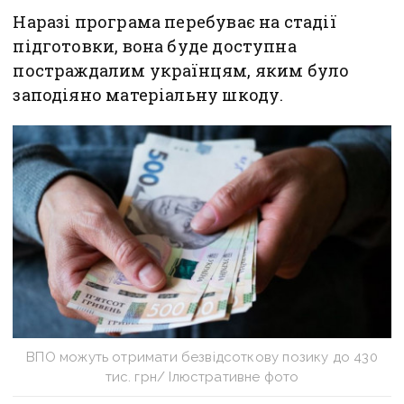
Наразі програма перебуває на стадії
підготовки, вона буде доступна
постраждалим українцям, яким було
заподіяно матеріальну шкоду.
ВПО можуть отримати безвідсоткову позику до 430
тис. грн/ Ілюстративне фото