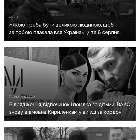
05:23
«Якою треба бути великою людиною, щоб
за тобою плакала вся Україна»: 7 та 8 серпня
прощаються із засновником організації
«Плацдарм» Олексієм Юковим
6 серпня, 14:00
Відрядження, відпочинок і поїздка за дітьми: ВАКС
знову відмовив Кириленкам у виїзді за кордон