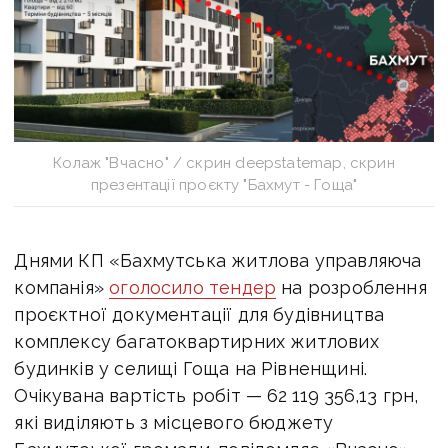
Колаж "Вчасно" / скрин deepstatemap, скрин
презентації проєкту "Бахмут - Гоща"
Днями КП «Бахмутська житлова управляюча
компанія»
оголосило тендер
на розроблення
проєктної документації для будівництва
комплексу багатоквартирних житлових
будинків у селищі Гоща на Рівненщині.
Очікувана вартість робіт — 62 119 356,13 грн,
які виділяють з місцевого бюджету