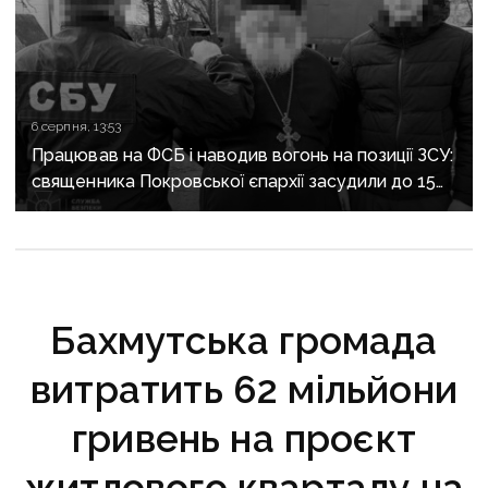
6 серпня, 13:53
Працював на ФСБ і наводив вогонь на позиції ЗСУ:
священника Покровської єпархії засудили до 15
років
Бахмутська громада
витратить 62 мільйони
гривень на проєкт
житлового кварталу на