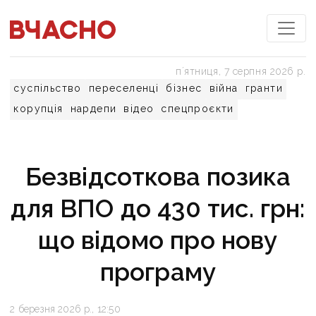
пʼятниця, 7 серпня 2026 р.
суспільство
переселенці
бізнес
війна
гранти
корупція
нардепи
відео
спецпроєкти
Безвідсоткова позика
для ВПО до 430 тис. грн:
що відомо про нову
програму
2 березня 2026 р., 12:50