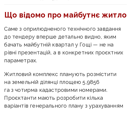
Що відомо про майбутнє житло
Саме з оприлюдненого технічного завдання
до тендеру вперше детально видно, яким
бачать майбутній квартал у Гощі — не на
рівні презентацій, а в конкретних проєктних
параметрах.
Житловий комплекс планують розмістити
на земельній ділянці площею 5,9856
га з чотирма кадастровими номерами.
Проєктанти мають розробити кілька
варіантів генерального плану з урахуванням
інсоляції, аерації, рельєфу та кліматичних
умов. На території передбачать спортивні
майданчики, дитячі зони, рекреаційні