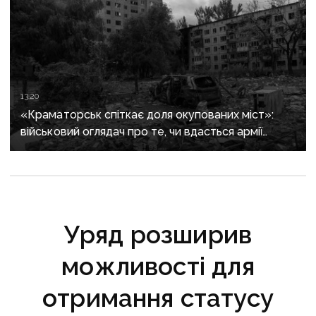
13:20
«Краматорськ спіткає доля окупованих міст»:
військовий оглядач про те, чи вдасться армії
рф захопити останню агломерацію Донеччини до
кінця 2026 року
Уряд розширив
можливості для
отримання статусу