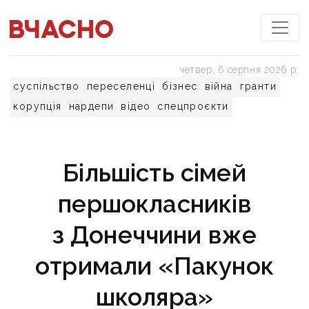
четвер, 6 серпня 2026 р.
суспільство
переселенці
бізнес
війна
гранти
корупція
нардепи
відео
спецпроєкти
Більшість сімей
першокласників
з Донеччини вже
отримали «Пакунок
школяра»