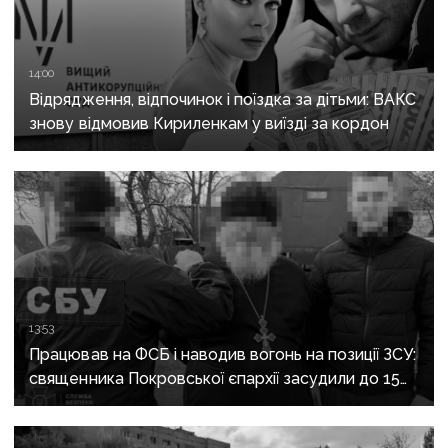
14:00
Відрядження, відпочинок і поїздка за дітьми: ВАКС
знову відмовив Кириленкам у виїзді за кордон
13:53
Працював на ФСБ і наводив вогонь на позиції ЗСУ:
священника Покровської єпархії засудили до 15
років