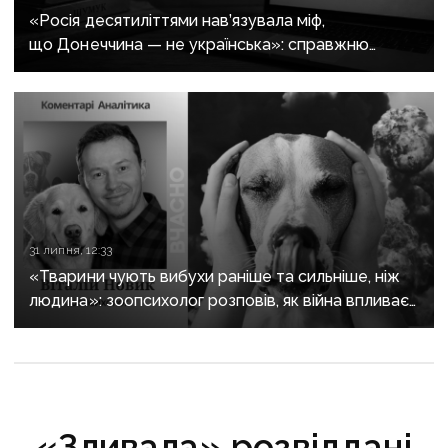
«Росія десятиліттями нав’язувала міф,
що Донеччина — не українська»: справжню
історію регіону зберуть в унікальному календарі
31 липня, 12:33
«Тварини чують вибухи раніше та сильніше, ніж
людина»: зоопсихолог розповів, як війна впливає
на домашніх улюбленців
«Зливала» розвіддані