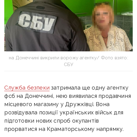
на Донеччині викрили ворожу агентку/ Фото взято:
СБУ
Служба безпеки
затримала ще одну агентку
фсб на Донеччині, нею
виявилася продавчиня
місцевого магазину у Дружківці. Вона
розвідувала позиції українських військ для
підготовки нових спроб окупантів
прорватися на Краматорському напрямку.