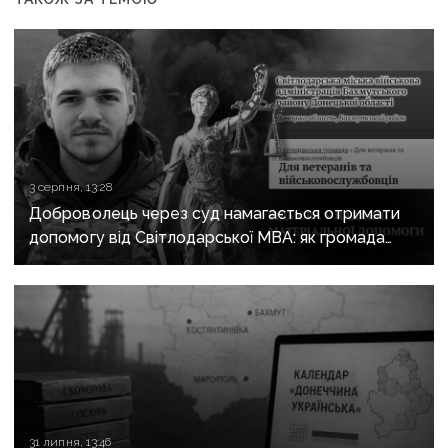
3 серпня, 13:28
Доброволець через суд намагається отримати
допомогу від Світлодарської МВА: як громада
руйнує довіру до влади
31 липня, 13:46