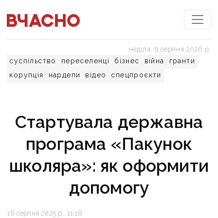
неділя, 9 серпня 2026 р.
суспільство
переселенці
бізнес
війна
гранти
корупція
нардепи
відео
спецпроєкти
Стартувала державна
програма «Пакунок
школяра»: як оформити
допомогу
18 серпня 2025 р., 11:18