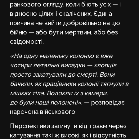
ранкового огляду, коли б’ють усіх — і
відносно цілих, і скалічених. Єдина
причина не вийти добровільно на цю
бійню — або бути мертвим, або без
свідомості.
«На одну маленьку колонію є вже
чотири летальні випадки — хлопців
просто закатували до смерті. Вони
бачили, як працівники колонії тягнули в
мішках тіла. Волокли їх з камери,
де були наші полонені»
, — розповідає
наречена військового.
Перспективи загинути від травм через
катування такі ж високі, як і відсутність