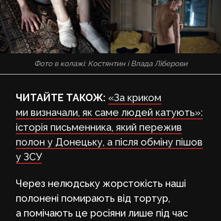
Фото в колажі: Костянтин і Влада Ліберови
ЧИТАЙТЕ ТАКОЖ:
«За криком
ми визначали, як саме людей катують»:
історія письменника, який пережив
полон у Донецьку, а після обміну пішов
у ЗСУ
Через нелюдську жорстокість наші
полонені помирають від тортур,
а помічають це росіяни лише під час