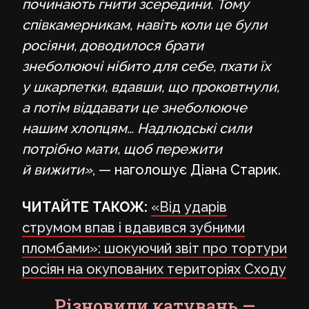
починають гнити зсередини. Тому
співкамерникам, навіть коли це були
росіяни, доводилося брати
знеболюючі нібито для себе, пхати їх
у шкарпетки, вдавши, що проковтнули,
а потім віддавати це знеболююче
нашим хлопцям… Надлюдські сили
потрібно мати, щоб пережити
й вижити»
, — наголошує Діана Старик.
ЧИТАЙТЕ ТАКОЖ:
«Від ударів
струмом впав і вдавився зубними
пломбами»: шокуючий звіт про тортури
росіян на окупованих територіях Сходу
Різновиди катувань —