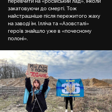
перевчити на «російський лад», інколи
закатовуючи до смерті. Тож
найстрашніше після пережитого жаху
на заводі ім. Ілліча та «Азовсталі»
героїв знайшло уже в «почесному
полоні».