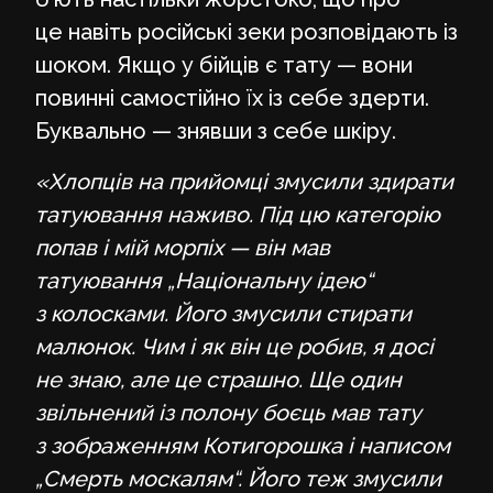
це навіть російські зеки розповідають із
шоком. Якщо у бійців є тату — вони
повинні самостійно їх із себе здерти.
Буквально — знявши з себе шкіру.
«Хлопців на прийомці змусили здирати
татуювання наживо. Під цю категорію
попав і мій морпіх — він мав
татуювання „Національну ідею
“
з колосками. Його змусили стирати
малюнок. Чим і як він це робив, я досі
не знаю, але це страшно. Ще один
звільнений із полону боєць мав тату
з зображенням Котигорошка і написом
„Смерть москалям“. Його теж змусили