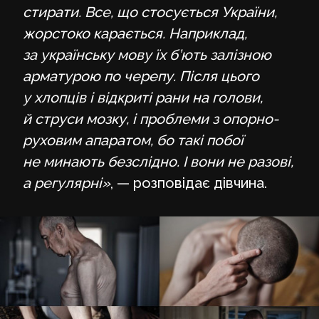
стирати. Все, що стосується України,
жорстоко карається. Наприклад,
за українську мову їх б’ють залізною
арматурою по черепу. Після цього
у хлопців і відкриті рани на голови,
й струси мозку, і проблеми з опорно-
руховим апаратом, бо такі побої
не минають безслідно. І вони не разові,
а регулярні»
, — розповідає дівчина.