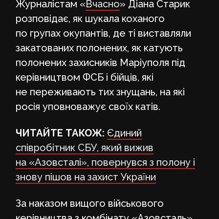
Журналістам «
Вчасно
» Діана Старик
розповідає, як шукала коханого
по групах окупантів, де ті виставляли
закатованих полонених, як катують
полонених захисників Маріуполя під
керівництвом ФСБ і бійців, які
не переживають тих знущань, на які
росія уповноважує своїх катів.
ЧИТАЙТЕ ТАКОЖ:
Єдиний
співробітник СБУ, який вижив
на «Азовсталі», повернувся з полону і
знову пішов на захист України
За наказом вищого військового
керівництва з комбінату «Азовсталь»