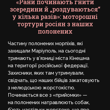
«Рани починають гнити
зсередини й „роздуваються“
у кілька разів»: моторошні
тортури росіян з наших
полонених
Частину полонених морпіхів, які
захищали Маріуполь, на сьогодні
тримають у в’язниці міста Кінешма
на території російської федерації.
Захисники, яких там утримували,
свідчать, що наших бійців закатовують
з нелюдською жорстокістю.
Починається все з «прийомки» —
на полонених натравлюють собак,
б’ють настільки жорстоко, що про