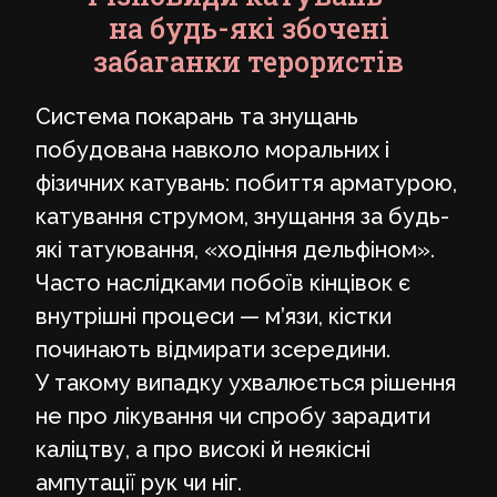
на будь-які збочені
забаганки терористів
Система покарань та знущань
побудована навколо моральних і
фізичних катувань: побиття арматурою,
катування струмом, знущання за будь-
які татуювання, «ходіння дельфіном».
Часто наслідками побоїв кінцівок є
внутрішні процеси — м’язи, кістки
починають відмирати зсередини.
У такому випадку ухвалюється рішення
не про лікування чи спробу зарадити
каліцтву, а про високі й неякісні
ампутації рук чи ніг.