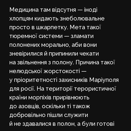
Медицина там відсутня — іноді
хлопцям кидають знеболювальне
просто в шкарпетку. Мета такої
тюремної системи — зламати
полонених морально, аби вони
зневірилися й припинили чекати
на звільнення з полону. Причина такої
нелюдської жорстокості —
у пріоритетності захисників Маріуполя
для росії. На території терористичної
країни морпіхів прирівнюють
до азовців, оскільки ті також
добровільно пішли служити
й не здавалися в полон, а були готові