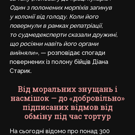
Один з полонених морпіхів загинув
у колонії від голоду. Коли його
повернули в рамках репатріації,
то судмедексперти сказали дружині,
що росіяни навіть його органи
вийняли»,
— розповідає спогади
повернених із полону бійців Діана
Старик.
Від моральних знущань і
насмішок — до «добровільно»
підписаних відмов від
обміну під час тортур
На сьогодні відомо про понад 300