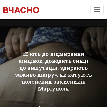
«Б'ють до відмирання
кінцівок, доводять синці
до ампутацій, здирають
заживо шкіру»: як катують
полонених захисників
Маріуполя