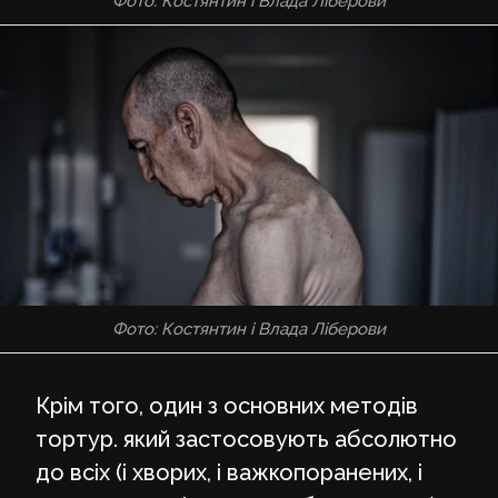
Фото: Костянтин і Влада Ліберови
Фото: Костянтин і Влада Ліберови
Крім того, один з основних методів
тортур. який застосовують абсолютно
до всіх (і хворих, і важкопоранених, і