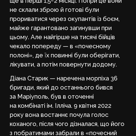
ще в перші 1,5−2 місяці. Попри це вони
не склали зброю й готові були
прориватися через окупантів із боєм,
майже гарантовано загинувши при
цьому. Але найгірше на тисячі бійців
чекало попереду — в «почесному
полоні», де їх повинні були оберігати,
лікувати, а потім повернути додому.
Діана Старик — наречена морпіха 36
бригади, який до останнього бився
за Маріуполь, був в оточенні
на комбінаті ім. Ілліча. 9 квітня 2022
року вона востаннє почула голос
коханого, після чого дізналася, що його
з побратимами забрали в «почесний