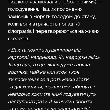
тих, кого «залікували знеболюючим») —
голодування. Наших полонених
захисників морять голодом до стану,
коли вони втрачають понад 30
кілограмів і перетворюються на живих
скелетів.
«Дають помиї з лушпинням від
картоплі. наприклад. Чи недоїдки якісь.
Якщо суп, то це якась дуже гаряча
водичка, майже кип’яток. І хоч
ти попечеш все в роті, маєш з'їсти
за дві хвилини, інакше їжу заберуть і
невідомо коли (та чим) годуватимуть
наступного разу. А можуть і побити
за таку „неповагу до праці кухарів“.