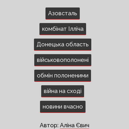
Азовсталь
комбінат Ілліча
Донецька область
військовополонені
обмін полоненими
війна на сході
новини вчасно
Автор:
Аліна Євич