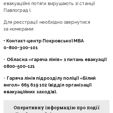
евакуаційні потяги вирушають зі станції
Павлоград І.
Для реєстрації необхідно звернутися
за номерами:
• Контакт-центр Покровської МВА
0−800−300−101
•
Обласна «гаряча лінія» з питань евакуації
0800−500−121
•
Гаряча лінія підрозділу поліції «Білий
янгол»
665 619 102
(відділ організації
евакуаційних заходів).
Оперативну інформацію про події