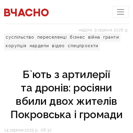
неділя, 9 серпня 2026 р.
суспільство
переселенці
бізнес
війна
гранти
корупція
нардепи
відео
спецпроєкти
Б`ють з артилерії
та дронів: росіяни
вбили двох жителів
Покровська і громади
14 серпня 2025 р., 06:32