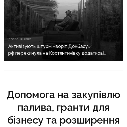
7 серпня, 08:01
Активізують штурм «воріт Донбасу»:
рф перекинула на Костянтинівку додаткові
підрозділи й поновила атаки тритонними
авіабомбами
Допомога на закупівлю
палива, гранти для
бізнесу та розширення