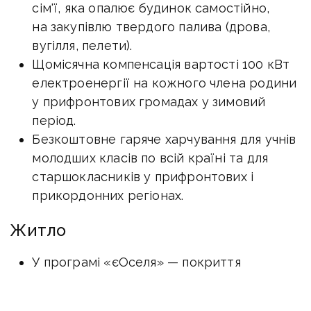
сім'ї, яка опалює будинок самостійно,
на закупівлю твердого палива (дрова,
вугілля, пелети).
Щомісячна компенсація вартості 100 кВт
електроенергії на кожного члена родини
у прифронтових громадах у зимовий
період.
Безкоштовне гаряче харчування для учнів
молодших класів по всій країні та для
старшокласників у прифронтових і
прикордонних регіонах.
Житло
У програмі «єОселя» — покриття
державою 70% першого внеску за
іпотекою, 70% щомісячних платежів