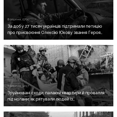
8 серпня, 07:00
За добу 27 тисяч українців підтримали петицію
про присвоєння Олексію Юкову звання Героя
України посмертно
7 серпня, 10:17
Зруйновані сходи, палаючі квартири й провалля
під ногами: як рятували людей із
багатоповерхівки в Краматорську