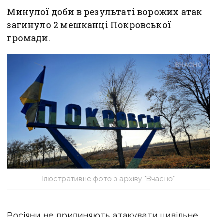
Минулої доби в результаті ворожих атак
загинуло 2 мешканці Покровської
громади.
Ілюстративне фото з архіву "Вчасно"
Росіяни не припиняють атакувати цивільне