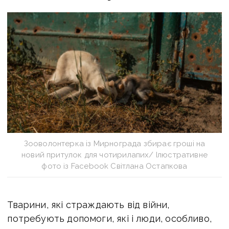
Зооволонтерка із Мирнограда збирає гроші на
новий притулок для чотирилапих/ Ілюстративне
фото із Facebook Світлана Остапкова
Тварини, які страждають від війни,
потребують допомоги, які і люди, особливо,