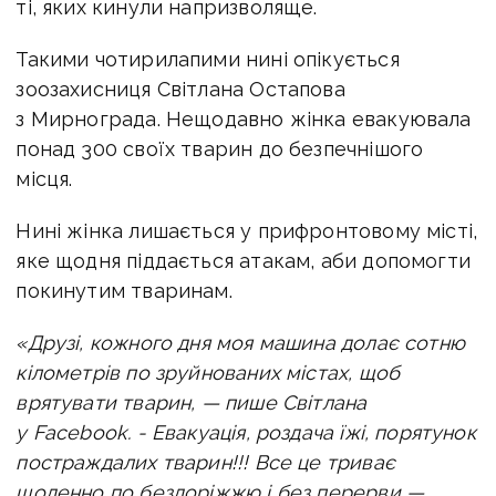
ті, яких кинули напризволяще.
Такими чотирилапими нині опікується
зоозахисниця Світлана Остапова
з Мирнограда. Нещодавно жінка евакуювала
понад 300 своїх тварин до безпечнішого
місця.
Нині жінка лишається у прифронтовому місті,
яке щодня піддається атакам, аби допомогти
покинутим тваринам.
«Друзі, кожного дня моя машина долає сотню
кілометрів по зруйнованих містах, щоб
врятувати тварин, —
пише Світлана
у Facebook. -
Евакуація, роздача їжі, порятунок
постраждалих тварин!!! Все це триває
щоденно по бездоріжжю і без перерви —