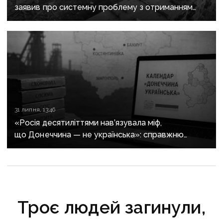
заявив про системну проблему з отриманням
сертифікатів за зруйноване житло
31 липня, 13:46
«Росія десятиліттями нав’язувала міф,
що Донеччина — не українська»: справжню
історію регіону зберуть в унікальному календарі
Троє людей загинули,