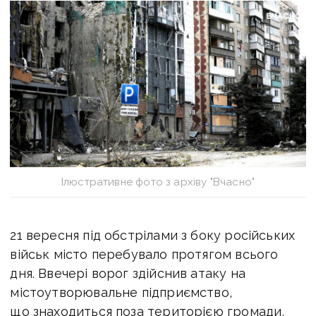
Ілюстративне фото з архіву "Вчасно"
21 вересня під обстрілами з боку російських
військ місто перебувало протягом всього
дня. Ввечері ворог здійснив атаку на
містоутворювальне підприємство,
що знаходиться поза територією громади,