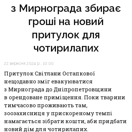
з Мирнограда збирає
гроші на новий
притулок для
чотирилапих
22 вересня 2024 р., 10:00
Притулок Світлани Остапкової
нещодавно зміг евакуюватися
з Мирнограда до Дніпропетровщини
в орендоване приміщення. Поки тварини
тимчасово проживають там,
зоозахисниця у прискореному темпі
намагається зібрати кошти, аби придбати
новий дім для чотирилапих.