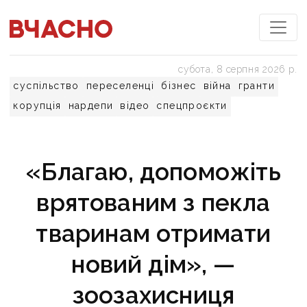
субота, 8 серпня 2026 р.
суспільство
переселенці
бізнес
війна
гранти
корупція
нардепи
відео
спецпроєкти
«Благаю, допоможіть
врятованим з пекла
тваринам отримати
новий дім», —
зоозахисниця