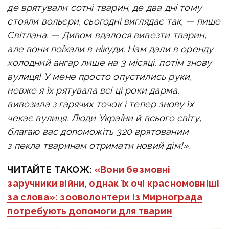
де врятували сотні тварин, де два дні тому
стояли вольєри, сьогодні виглядає так, — пише
Світлана. — Дивом вдалося вивезти тварин,
але вони поїхали в нікуди. Нам дали в оренду
холодний ангар лише на 3 місяці, потім знову
вулиця! У мене просто опустились руки,
невже я їх рятувала всі ці роки дарма,
вивозила з гарячих точок і тепер знову їх
чекає вулиця. Люди України й всього світу,
благаю вас допоможіть 320 врятованим
з пекла тваринам отримати новий дім!».
ЧИТАЙТЕ ТАКОЖ:
«Вони безмовні
заручники війни, однак їх очі красномовніші
за слова»: зооволонтери із Мирнограда
потребують допомоги для тварин