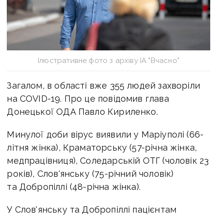
Ілюстративне фото з архіву ІА "Вчасно"
Загалом, в області вже 355 людей захворіли
на СOVID-19. Про це повідомив глава
Донецької ОДА Павло Кириленко.
Минулої доби вірус виявили у Маріуполі (66-
літня жінка), Краматорську (57-річна жінка,
медпрацівниця), Соледарській ОТГ (чоловік 23
років), Слов'янську (75-річний чоловік)
та Добропіллі (48-річна жінка).
У Слов'янську та Добропіллі пацієнтам