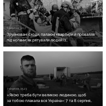
7 серпня, 10:17
Зруйновані сходи, палаючі квартири й провалля
під ногами: як рятували людей із
багатоповерхівки в Краматорську
7 серпня, 05:23
«Якою треба бути великою людиною, щоб
за тобою плакала вся Україна»: 7 та 8 серпня