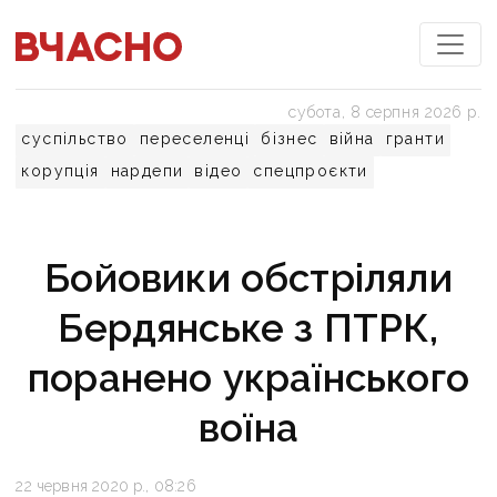
субота, 8 серпня 2026 р.
суспільство
переселенці
бізнес
війна
гранти
корупція
нардепи
відео
спецпроєкти
Бойовики обстріляли
Бердянське з ПТРК,
поранено українського
воїна
22 червня 2020 р., 08:26