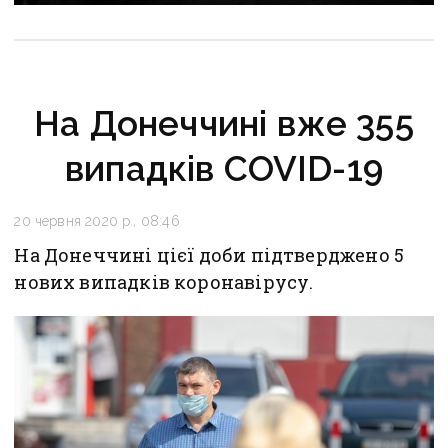
прощаються із засновником організації
«Плацдарм» Олексієм Юковим
На Донеччині вже 355
випадків СOVID-19
20 червня 2020 р., 08:46
На Донеччині цієї доби підтверджено 5
нових випадків коронавірусу.