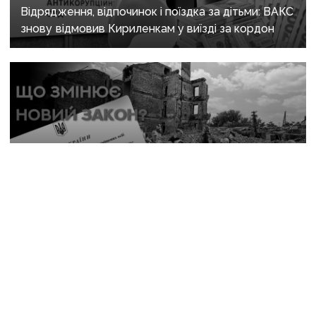
Відрядження, відпочинок і поїздка за дітьми: ВАКС
знову відмовив Кириленкам у виїзді за кордон
31 липня, 10:12
Нові правила для ВПО: що змінить закон і чому він
ще не гарантує житла та виплат