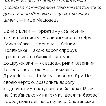
витіснення ЗСУ з району Костянтинівки
російське командування явно намагатиметься
досягти щонайменше ще двох тактичних
цілей»
, — пише Машовець.
Одна з цілей — «зрізати» український
тактичний виступ у районі Часового Яру
(Миколаївка — Червоне — Стінки —
Подільське). Також ворог спробує
прорватися на ближні підступи
до Дружківки — як вздовж річки Казенний
Торець і дорогою Володимирівка —
Дружківка, так і з боку Часового Яру. Це,
своєю чергою, дозволить ворогу,
з одночасним наступом російських військ
на Слов’янському напрямку, досягти базової
передумови для початку всієї Слов’янсько-