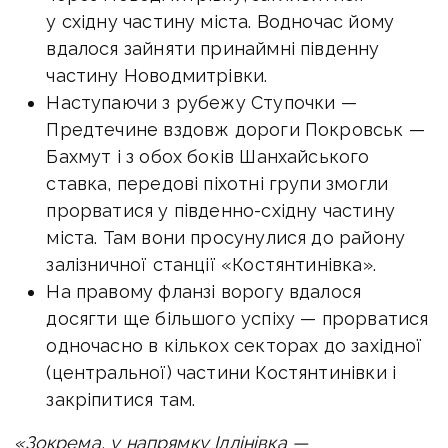
у східну частину міста. Водночас йому
вдалося зайняти принаймні південну
частину Новодмитрівки.
Наступаючи з рубежу Ступочки —
Предтечине вздовж дороги Покровськ —
Бахмут і з обох боків Шанхайського
ставка, передові піхотні групи змогли
прорватися у південно-східну частину
міста. Там вони просунулися до району
залізничної станції «Костянтинівка».
На правому фланзі ворогу вдалося
досягти ще більшого успіху — прорватися
одночасно в кількох секторах до західної
(центральної) частини Костянтинівки і
закріпитися там.
«Зокрема, у напрямку Іллінівка —