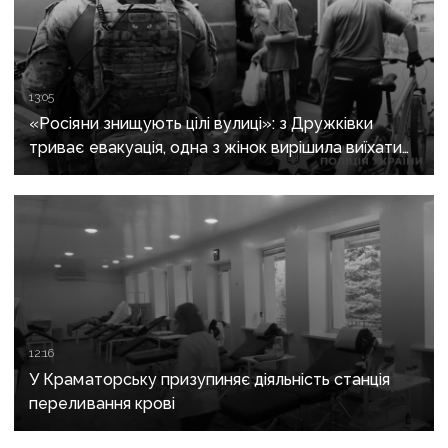
13:05
«Росіяни знищують цілі вулиці»: з Дружківки
триває евакуація, одна з жінок вирішила виїхати
після загибелі чоловіка
12:16
У Краматорську призупиняє діяльність станція
переливання крові