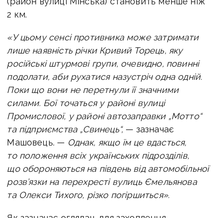
(район вулиці Мінська) становить менше ніж
2 км.
«У цьому сенсі противника може затримати
лише наявність річки Кривий Торець, яку
російські штурмові групи, очевидно, повинні
подолати, аби рухатися назустріч одна одній.
Поки що вони не перетнули її значними
силами. Бої точаться у районі вулиці
Промислової, у районі автозаправки „Мотто“
та підприємства „Свинець“,
— зазначає
Машовець. —
Однак, якщо їм це вдасться,
то положення всіх українських підрозділів,
що обороняються на південь від автомобільної
розв’язки на перехресті вулиць Ємельянова
та Олекси Тихого, різко погіршиться».
Як зазначає оглядач, для захоплення