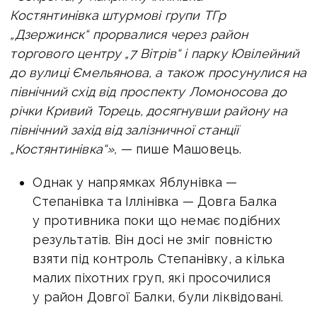
Костянтинівка штурмові групи ТГр
„Дзержинск“ прорвалися через район
торгового центру „7 Вітрів“ і парку Ювілейний
до вулиці Ємельянова, а також просунулися на
північний схід від проспекту Ломоносова до
річки Кривий Торець, досягнувши району на
північний захід від залізничної станції
„Костянтинівка“»,
— пише Машовець.
Однак у напрямках Яблунівка —
Степанівка та Іллінівка — Довга Балка
у противника поки що немає подібних
результатів. Він досі не зміг повністю
взяти під контроль Степанівку, а кілька
малих піхотних груп, які просочилися
у район Довгої Балки, були ліквідовані.