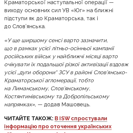
Краматорської наступальної операції —
виходу основних сил УВ «Юг» на ближні
підступи як до Краматорська, так і
до Слов’янська.
«У ще ширшому сенсі варто зазначити,
що в рамках усієї літньо-осінньої кампанії
російських військ у найближчі місяці варто
очікувати їх подальшої різкої активізації вздовж
усієї „дуги оборони“ ЗСУ в районі Слов’янсько-
Краматорської агломерації, тобто
на Лиманському, Слов’янському,
Костянтинівському та Добропільському
напрямках»,
— додав Машовець.
ЧИТАЙТЕ ТАКОЖ:
В ISW спростували
інформацію про оточення українських