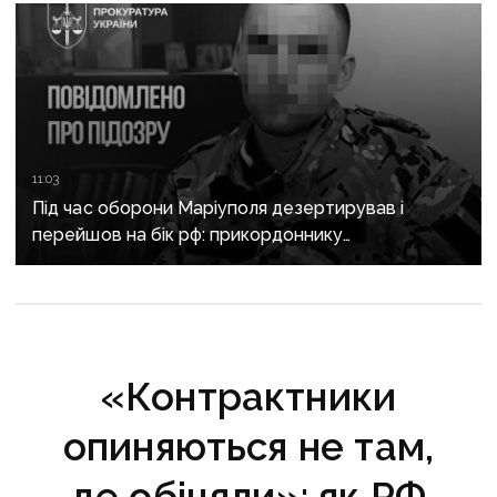
11:03
Під час оборони Маріуполя дезертирував і
перейшов на бік рф: прикордоннику
з «Азовсталі» повідомили про підозру
«Контрактники
опиняються не там,
де обіцяли»: як РФ