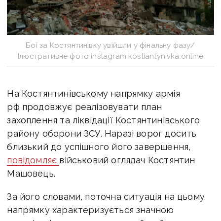
Бої за Костянтинівку увійшли у фінальну фазу/
Ілюстративне фото instagram kostiantynivka.online
На Костянтинівському напрямку армія
рф продовжує реалізовувати план
захоплення та ліквідації Костянтинівського
району оборони ЗСУ. Наразі ворог досить
близький до успішного його завершення,
повідомляє
військовий оглядач Костянтин
Машовець.
За його словами, поточна ситуація на цьому
напрямку характеризується значною