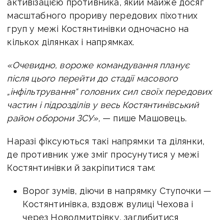
активізацією противника, який майже досяг
масштабного прориву передових піхотних
груп у межі Костянтинівки одночасно на
кількох ділянках і напрямках.
«Очевидно, вороже командування планує
після цього перейти до стадії масового
„інфільтрування“ головних сил своїх передових
частин і підрозділів у весь Костянтинівський
район оборони ЗСУ»,
— пише Машовець.
Наразі фіксуються такі напрямки та ділянки,
де противник уже зміг просунутися у межі
Костянтинівки й закріпитися там:
Ворог зумів, діючи в напрямку Ступочки —
Костянтинівка, вздовж вулиці Чехова і
через Новодмитрівку, заглибитися