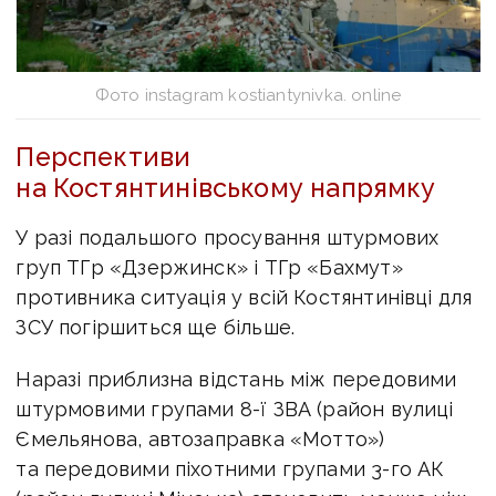
Фото instagram kostiantynivka. online
Перспективи
на Костянтинівському напрямку
У разі подальшого просування штурмових
груп ТГр «Дзержинск» і ТГр «Бахмут»
противника ситуація у всій Костянтинівці для
ЗСУ погіршиться ще більше.
Наразі приблизна відстань між передовими
штурмовими групами 8-ї ЗВА (район вулиці
Ємельянова, автозаправка «Мотто»)
та передовими піхотними групами 3-го АК