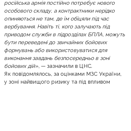
російська армія постійно потребує нового
особового складу, а контрактники нерідко
опиняються не там, де їм обіцяли під час
вербування. Навіть ті, кого залучають під
приводом служби в підрозділах БПЛА, можуть
бути переведені до звичайних бойових
формувань або використовуватися для
виконання завдань безпосередньо в зоні
бойових дій»
, — зазначили в ЦНС.
Як повідомлялось, з
а оцінками МЗС України,
у зоні найвищого ризику та під впливом
агресора перебувають до 1,6 мільйона
українських дітей
.
Журналістам
«Вчасно»
Дмитро Михальов,
Представник Уповноваженого у Донецькій
та Луганській областях зауважує, що росія