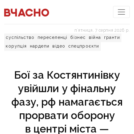
пʼятниця, 7 серпня 2026 р.
суспільство
переселенці
бізнес
війна
гранти
корупція
нардепи
відео
спецпроєкти
Бої за Костянтинівку
увійшли у фінальну
фазу, рф намагається
прорвати оборону
в центрі міста —