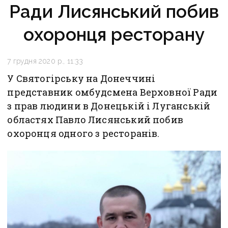
Ради Лисянський побив
охоронця ресторану
7 грудня 2020 р., 11:33
У Святогірську на Донеччині
представник омбудсмена Верховної Ради
з прав людини в Донецькій і Луганській
областях Павло Лисянський побив
охоронця одного з ресторанів.