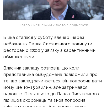
Павло Лисянський / Фото з соцмереж
Бійка сталася у суботу ввечері через
небажання Павла Лисянського покинути
ресторан о 22:00 у зв'язку з карантинними
обмеженнями.
Власник закладу розповів, що коли
представника омбудсмена повідомили про
те, що заклад зачиняється, він попросив дати
йому ще 10−15 хвилин, але затримався
надовше. Після цього до Павла Лисянського
підійшов охоронець та знов попросив
звільнити ресторан. Але представник