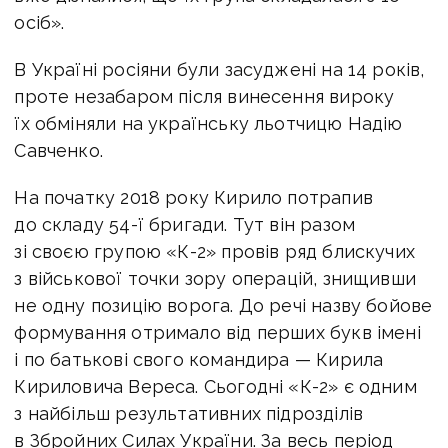
осіб».
В Україні росіяни були засуджені на 14 років,
проте незабаром після винесення вироку
їх обміняли на українську льотчицю Надію
Савченко.
На початку 2018 року Кирило потрапив
до складу 54-ї бригади. Тут він разом
зі своєю групою «К-2» провів ряд блискучих
з військової точки зору операцій, знищивши
не одну позицію ворога. До речі назву бойове
формування отримало від перших букв імені
і по батькові свого командира — Кирила
Кириловича Вереса. Сьогодні «К-2» є одним
з найбільш результативних підрозділів
в Збройних Силах України. За весь період