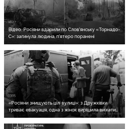
16:27
Відео. Росіяни вдарили по Слов’янську «Торнадо-
С»: загинула людина, п’ятеро поранені
13:05
«Росіяни знищують цілі вулиці»: з Дружківки
триває евакуація, одна з жінок вирішила виїхати
після загибелі чоловіка