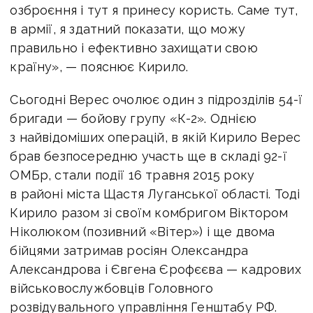
озброєння і тут я принесу користь. Саме тут,
в армії, я здатний показати, що можу
правильно і ефективно захищати свою
країну», — пояснює Кирило.
Сьогодні Верес очолює один з підрозділів 54-ї
бригади — бойову групу «К-2». Однією
з найвідоміших операцій, в якій Кирило Верес
брав безпосередню участь ще в складі 92-ї
ОМБр, стали події 16 травня 2015 року
в районі міста Щастя Луганської області. Тоді
Кирило разом зі своїм комбригом Віктором
Ніколюком (позивний «Вітер») і ще двома
бійцями затримав росіян Олександра
Александрова і Євгена Єрофєєва — кадрових
військовослужбовців Головного
розвідувального управління Генштабу РФ.