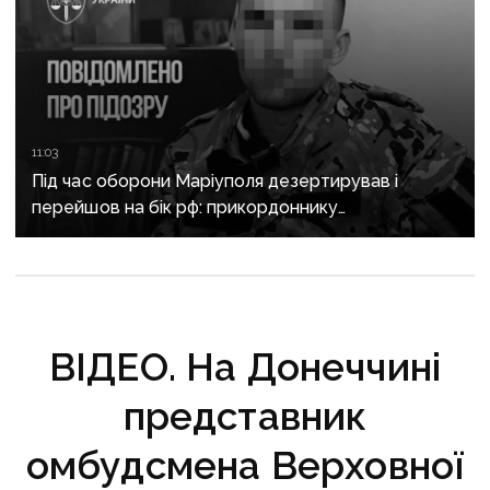
11:03
Під час оборони Маріуполя дезертирував і
перейшов на бік рф: прикордоннику
з «Азовсталі» повідомили про підозру
ВІДЕО. На Донеччині
представник
омбудсмена Верховної