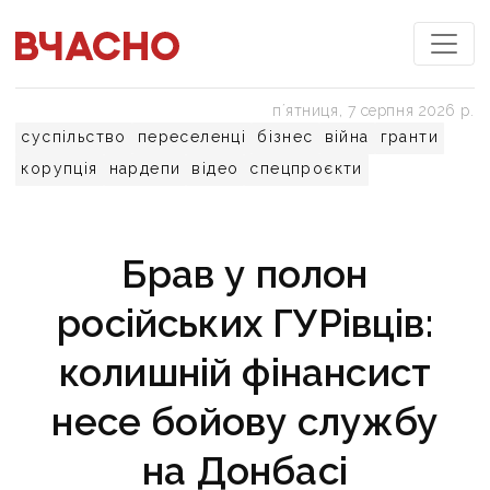
пʼятниця, 7 серпня 2026 р.
суспільство
переселенці
бізнес
війна
гранти
корупція
нардепи
відео
спецпроєкти
Брав у полон
російських ГУРівців:
колишній фінансист
несе бойову службу
на Донбасі