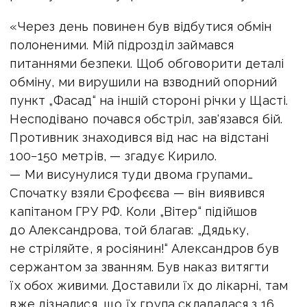
«Через день повинен був відбутися обмін
полоненими. Мій підрозділ займався
питаннями безпеки. Щоб обговорити деталі
обміну, ми вирушили на взводний опорний
пункт „Фасад“ на іншій стороні річки у Щасті.
Несподівано почався обстріл, зав'язався бій.
Противник знаходився від нас на відстані
100−150 метрів, — згадує Кирило.
— Ми висунулися туди двома групами…
Спочатку взяли Єрофєєва — він виявився
капітаном ГРУ РФ. Коли „Вітер“ підійшов
до Александрова, той благав: „Дядьку,
не стріляйте, я росіянин!“ Александров був
сержантом за званням. Був наказ витягти
їх обох живими. Доставили їх до лікарні, там
вже дізналися, що їх група складалася з 16