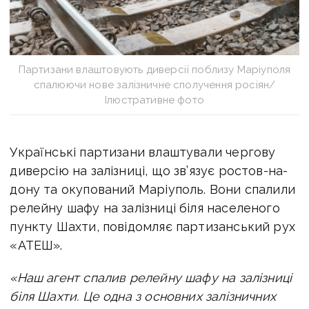
Партизани влаштовують диверсії поблизу Маріуполя
спалюючи нове залізничне сполучення росіян/
Ілюстративне фото
Українські партизани влаштували чергову
диверсію на залізниці,
що зв’язує ростов-на-
дону та окупований Маріуполь. Вони спалили
релейну шафу на залізниці біля населеного
пункту Шахти, повідомляє партизанський рух
«АТЕШ».
«Наш агент спалив релейну шафу на залізниці
біля Шахти. Це одна з основних залізничних