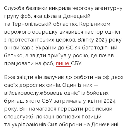
Служба безпеки викрила чергову агентурну
групу фсб, яка діяла в Донецькій
та Тернопільській областях. Керівником
ворожого осередку виявився пастор однієї
з протестантських церков. Влітку 2023 року
він виїхав з України до ЄС як багатодітний
батько, а звідти прибув у росію, де почав
працювати на фсб,
пише
СБУ.
Вже звідти він залучив до роботи на рф двох
своїх дорослих синів.
Один із них —
військовослужбовець однієї із бойових
бригад, якого СБУ затримала у квітні 2024
року. Він намагався передати російській
спецслужбі локації вогневих позицій
та укріпрайонів Сил оборони на Донеччині.