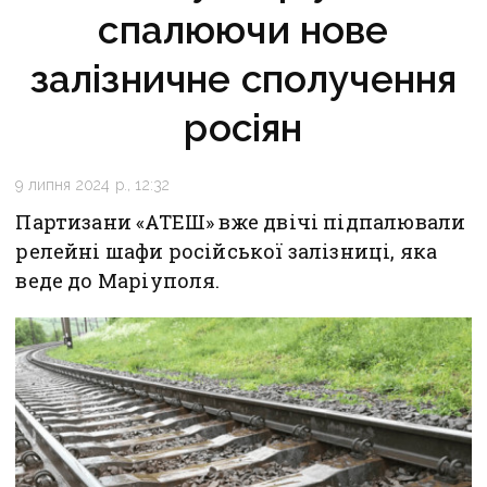
спалюючи нове
залізничне сполучення
росіян
9 липня 2024 р., 12:32
Партизани «АТЕШ» вже двічі підпалювали
релейні шафи російської залізниці, яка
веде до Маріуполя.