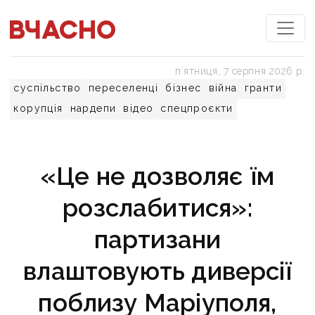
пʼятниця, 7 серпня 2026 р.
суспільство
переселенці
бізнес
війна
гранти
корупція
нардепи
відео
спецпроєкти
«Це не дозволяє їм
розслабитися»:
партизани
влаштовують диверсії
поблизу Маріуполя,