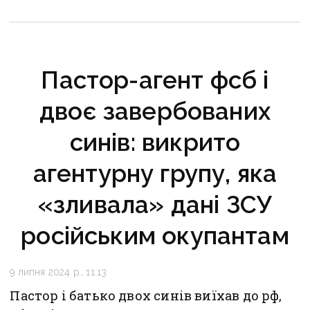
Пастор-агент фсб і
двоє завербованих
синів: викрито
агентурну групу, яка
«зливала» дані ЗСУ
російським окупантам
9 липня 2024 р., 11:13
Пастор і батько двох синів виїхав до рф,