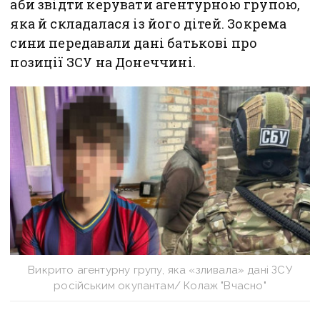
аби звідти керувати агентурною групою,
яка й складалася із його дітей. Зокрема
сини передавали дані батькові про
позиції ЗСУ на Донеччині.
Викрито агентурну групу, яка «зливала» дані ЗСУ
російським окупантам/ Колаж "Вчасно"