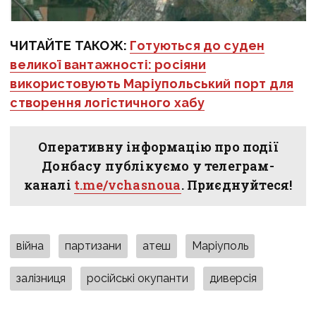
ЧИТАЙТЕ ТАКОЖ:
Готуються до суден
великої вантажності: росіяни
використовують Маріупольський порт для
створення логістичного хабу
Оперативну інформацію про події
Донбасу публікуємо у телеграм-
каналі
t.me/vchasnoua
. Приєднуйтеся!
війна
партизани
атеш
Маріуполь
залізниця
російські окупанти
диверсія