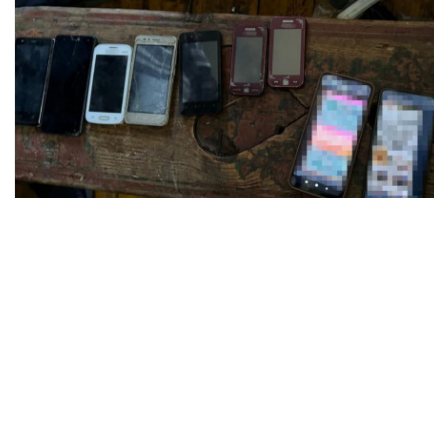
ЧИТАЙТЕ ТАКОЖ:
Наводив ракети по
військових позиціях на Донеччині:
військовому ЗСУ загрожує в’язниця через
співпрацю з росіянами
Оперативну інформацію про події