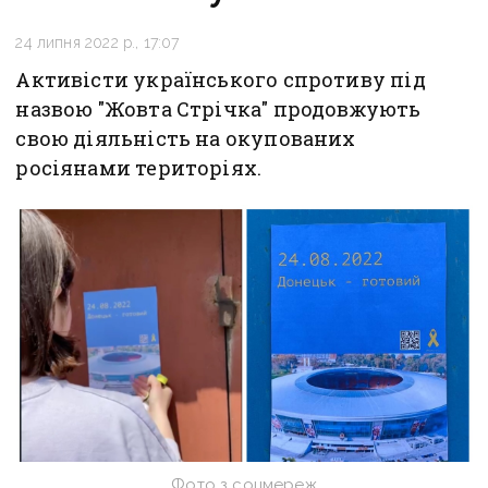
24 липня 2022 р., 17:07
Активісти українського спротиву під
назвою "Жовта Стрічка" продовжують
свою діяльність на окупованих
росіянами територіях.
Фото з соцмереж