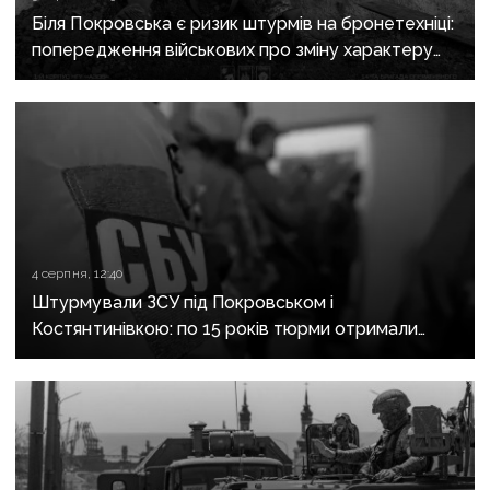
Біля Покровська є ризик штурмів на бронетехніці:
попередження військових про зміну характеру
боїв на напрямку
4 серпня, 12:40
Штурмували ЗСУ під Покровськом і
Костянтинівкою: по 15 років тюрми отримали
десятеро бойовиків, які воювали на боці рф