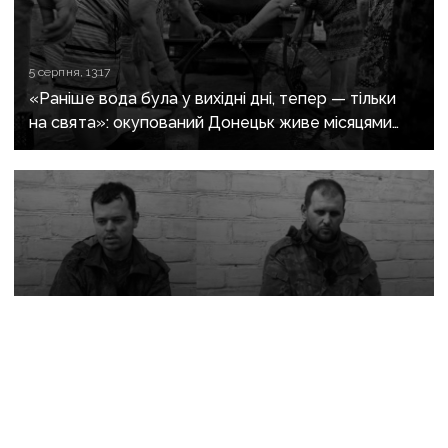
5 серпня, 13:17
«Раніше вода була у вихідні дні, тепер — тільки
на свята»: окупований Донецьк живе місяцями
без води
3 серпня, 14:00
«Їли зерно та варили супи з кошатини, бо жерти
було нічого»: засуджений до 15 років донеччанин
розповів, як воював за «ДНР» і потрапив у полон
при першому ж штурмі