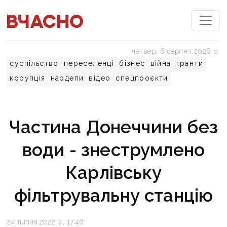
четвер, 6 серпня 2026 р.
суспільство
переселенці
бізнес
війна
гранти
корупція
нардепи
відео
спецпроєкти
Частина Донеччини без
води - знеструмлено
Карлівську
фільтрувальну станцію
24 липня 2022 р., 17:46