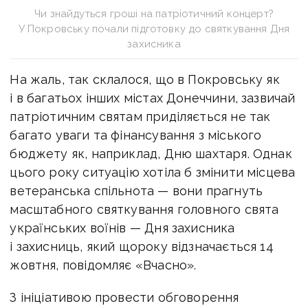
Чи знайдуться гроші на патріотичний концерт?
У Покровську почали підготовку до святкування Дня
захисника
На жаль, так склалося, що в Покровську як
і в багатьох інших містах Донеччини, зазвичай
патріотичним святам приділяється не так
багато уваги та фінансування з міського
бюджету як, наприклад, Дню шахтаря. Однак
цього року ситуацію хотіла б змінити місцева
ветеранська спільнота — вони прагнуть
масштабного святкування головного свята
українських воїнів — Дня захисника
і захисниць, який щороку відзначається 14
жовтня, повідомляє «Вчасно».
З ініціативою провести обговорення