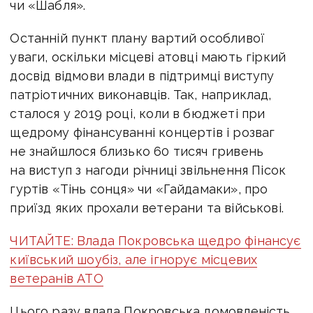
чи «Шабля».
Останній пункт плану вартий особливої
уваги, оскільки місцеві атовці мають гіркий
досвід відмови влади в підтримці виступу
патріотичних виконавців. Так, наприклад,
сталося у 2019 році, коли в бюджеті при
щедрому фінансуванні концертів і розваг
не знайшлося близько 60 тисяч гривень
на виступ з нагоди річниці звільнення Пісок
гуртів «Тінь сонця» чи «Гайдамаки», про
приїзд яких прохали ветерани та військові.
ЧИТАЙТЕ: Влада Покровська щедро фінансує
київський шоубіз, але ігнорує місцевих
ветеранів АТО
Цього разу влада Покровська домовленість