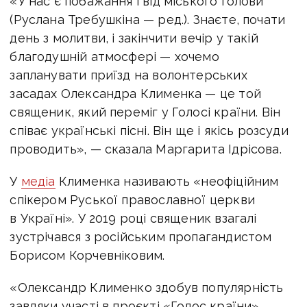
«У нас є побажання і від міського голови
(Руслана Требушкіна — ред.). Знаєте, почати
день з молитви, і закінчити вечір у такій
благодушній атмосфері — хочемо
запланувати приїзд на волонтерських
засадах Олександра Клименка — це той
священик, який переміг у Голосі країни. Він
співає українські пісні. Він ще і якісь розсуди
проводить», — сказала Маргарита Ідрісова.
У
медіа
Клименка називають «неофіційним
спікером Руської православної церкви
в Україні». У 2019 році священик взагалі
зустрічався з російським пропагандистом
Борисом Корчевніковим.
«Олександр Клименко здобув популярність
завдяки участі в проєкті «Голос країни»,