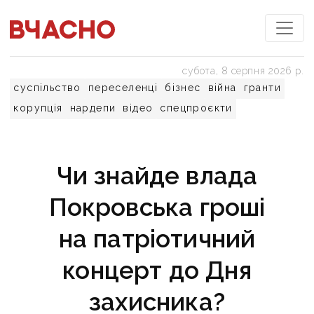
субота, 8 серпня 2026 р.
суспільство
переселенці
бізнес
війна
гранти
корупція
нардепи
відео
спецпроєкти
Чи знайде влада
Покровська гроші
на патріотичний
концерт до Дня
захисника?