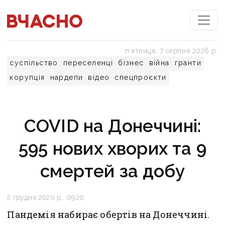
пʼятниця, 7 серпня 2026 р.
суспільство
переселенці
бізнес
війна
гранти
корупція
нардепи
відео
спецпроєкти
COVID на Донеччині:
595 нових хворих та 9
смертей за добу
2 грудня 2020 р., 09:20
Пандемія набирає обертів на Донеччині.