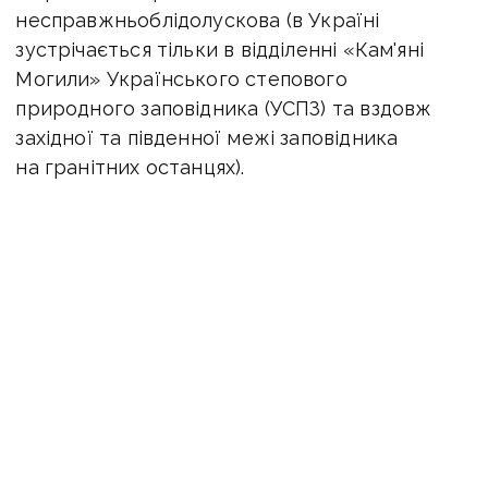
несправжньоблідолускова (в Україні
зустрічається тільки в відділенні «Кам'яні
Могили» Українського степового
природного заповідника (УСПЗ) та вздовж
західної та південної межі заповідника
на гранітних останцях).
Також на цій території зустрічаються 11 видів
рослин, які занесені до Переліку рослин,
що не занесені до Червоної книги України,
але є рідкісними або знаходяться під
загрозою зникнення на території Донецької
області: аспленій північний, півники
солелюбні, рястка Фішера, мигдаль низький,
гвоздика видовжена, астрагал
пухнатоквітковий, ефедра двоколоса,
перлівка золотолускова, ластовень