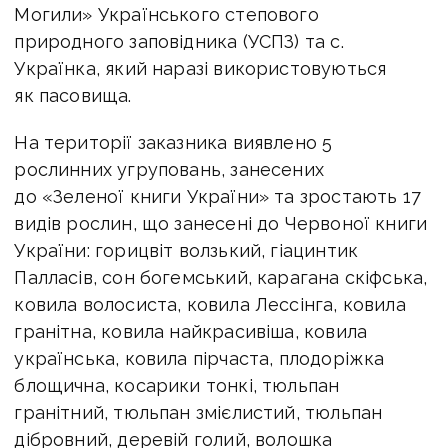
Могили» Українського степового
природного заповідника (УСПЗ) та с.
Українка, який наразі використовуються
як пасовища.
На території заказника виявлено 5
рослинних угруповань, занесених
до «Зеленої книги України» та зростають 17
видів рослин, що занесені до Червоної книги
України: горицвіт волзький, гіацинтик
Палласів, сон богемський, карагана скіфська,
ковила волосиста, ковила Лессінга, ковила
гранітна, ковила найкрасивіша, ковила
українська, ковила пірчаста, плодоріжка
блощична, косарики тонкі, тюльпан
гранітний, тюльпан змієлистий, тюльпан
дібровний, деревій голий, волошка