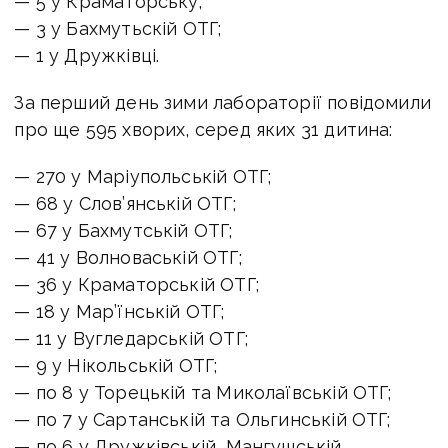
— 5 у Краматорську;
— 3 у Бахмутьскій ОТГ;
— 1 у Дружківці.
За перший день зими лабораторії повідомили
про ще 595 хворих, серед яких 31 дитина:
— 270 у Маріупольській ОТГ;
— 68 у Слов’янській ОТГ;
— 67 у Бахмутській ОТГ;
— 41 у Волноваській ОТГ;
— 36 у Краматорській ОТГ;
— 18 у Мар’їнській ОТГ;
— 11 у Вугледарській ОТГ;
— 9 у Нікольській ОТГ;
— по 8 у Торецькій та Миколаївській ОТГ;
— по 7 у Сартанській та Ольгинській ОТГ;
— по 6 у Дружківській, Мангушській,