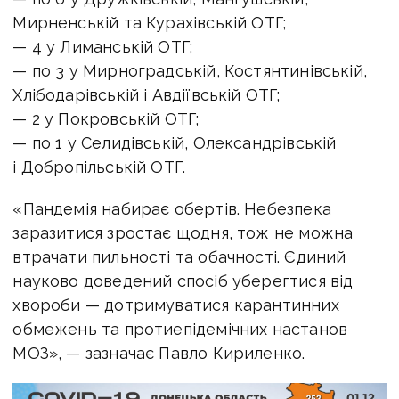
Мирненській та Курахівській ОТГ;
— 4 у Лиманській ОТГ;
— по 3 у Мирноградській, Костянтинівській,
Хлібодарівській і Авдіївській ОТГ;
— 2 у Покровській ОТГ;
— по 1 у Селидівській, Олександрівській
і Добропільській ОТГ.
«Пандемія набирає обертів. Небезпека
заразитися зростає щодня, тож не можна
втрачати пильності та обачності. Єдиний
науково доведений спосіб уберегтися від
хвороби — дотримуватися карантинних
обмежень та протиепідемічних настанов
МОЗ», — зазначає Павло Кириленко.