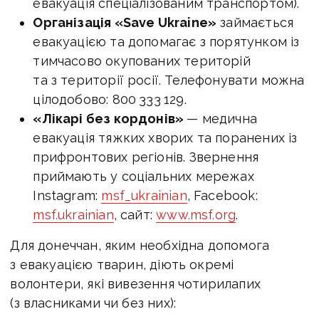
евакуація спеціалізованим транспортом).
Організація «Save Ukraine»
займається
евакуацією та допомагає з порятунком із
тимчасово окупованих територій
та з території росії. Телефонувати можна
цілодобово: 800 333 129.
«Лікарі без кордонів»
— медична
евакуація тяжких хворих та поранених із
прифронтових регіонів. Звернення
приймають у соціальних мережах
Instagram:
msf_ukrainian
, Facebook:
msf.ukrainian
, сайт:
www.msf.org
.
Для донеччан, яким необхідна допомога
з евакуацією тварин, діють окремі
волонтери, які вивезення чотирилапих
(з власниками чи без них):