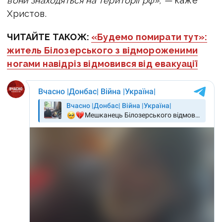
вони знаходяться на території рф», —
каже
Христов.
ЧИТАЙТЕ ТАКОЖ:
«Будемо помирати тут»:
житель Білозерського з відмороженими
ногами навідріз відмовився від евакуації