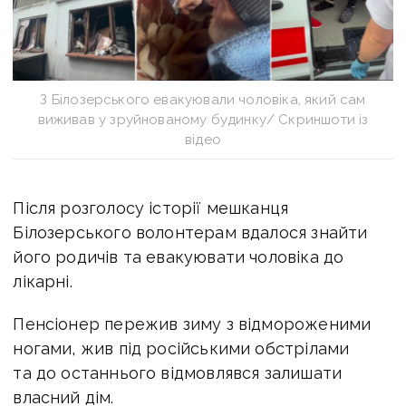
З Білозерського евакуювали чоловіка, який сам
виживав у зруйнованому будинку/ Скриншоти із
відео
Після розголосу історії мешканця
Білозерського волонтерам вдалося знайти
його родичів та евакуювати чоловіка до
лікарні.
Пенсіонер пережив зиму з відмороженими
ногами, жив під російськими обстрілами
та до останнього відмовлявся залишати
власний дім.