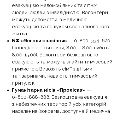
евакуацією маломобільних та літніх
людей, людей з інвалідністю. Волонтери
можуть допомогти із медичною
евакуацією та пошуком спеціалізованого
житла.
БФ «Янголи спасіння»
— 0−800−334−620
(понеділок — п’ятниця,
8:00—18:00
; субота,
8:00−15:00). Волонтери безкоштовно
евакуюють та можуть знайти тимчасовий
прихисток. Вивозять сім'ї з дітьми
та тваринами, надають тимчасовий
притулок.
Гуманітарна місія «Проліска»
—
0−800−888−888. Безкоштовна евакуація
з небезпечних територій усіх категорій
населення (зокрема, доступна й медична