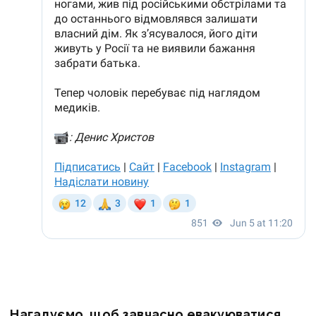
Нагадуємо, щоб завчасно евакуюватися,