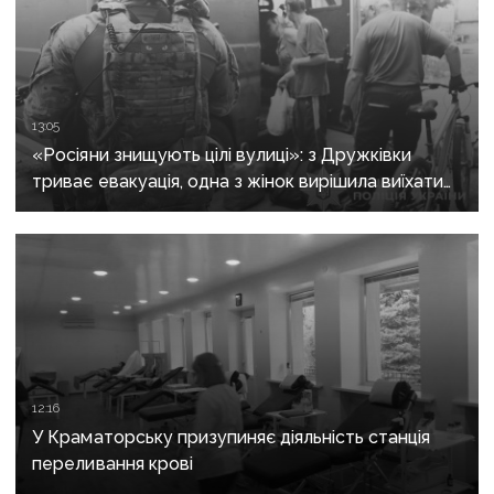
13:05
«Росіяни знищують цілі вулиці»: з Дружківки
триває евакуація, одна з жінок вирішила виїхати
після загибелі чоловіка
12:16
У Краматорську призупиняє діяльність станція
переливання крові