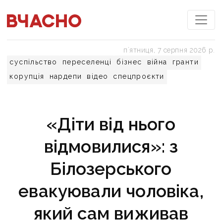
пʼятниця, 7 серпня 2026 р.
суспільство
переселенці
бізнес
війна
гранти
корупція
нардепи
відео
спецпроєкти
«Діти від нього
відмовилися»: з
Білозерського
евакуювали чоловіка,
який сам виживав