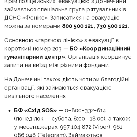
Крім поліцейських, евакуацією з Донеччини
займається спеціальна група рятувальників
ДСНС «Фенікс». Записатися на евакуацію
можна за номерами
800 500 121, 730 500 121.
Основною «гарячою лінією» з евакуації є
короткий номер 203 —
БО «Координаційний
гуманітарний центр»
. Організація координує
запити на виїзд між різними фондами.
На Донеччині також діють чотири благодійні
організації, які займаються евакуацією
цивільного населення:
БФ «Схід SOS»
— 0−800−332−614
(понеділок — субота,
8:00—18:00
), а також
у месенджерах: 997 104 872 (Viber), 961
086 048 (Telegram). Займаються