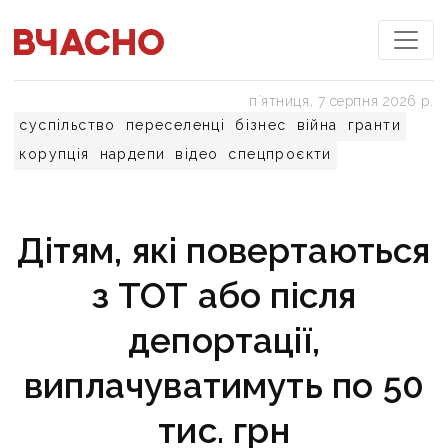
пʼятниця, 7 серпня 2026 р.
суспільство
переселенці
бізнес
війна
гранти
корупція
нардепи
відео
спецпроєкти
Дітям, які повертаються
з ТОТ або після
депортації,
виплачуватимуть по 50
тис. грн