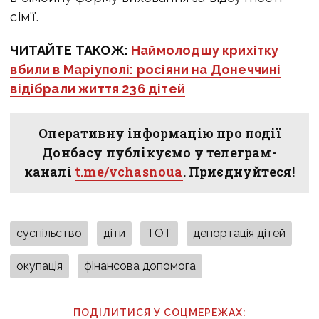
сім'ї.
ЧИТАЙТЕ ТАКОЖ:
Наймолодшу крихітку
вбили в Маріуполі: росіяни на Донеччині
відібрали життя 236 дітей
Оперативну інформацію про події
Донбасу публікуємо у телеграм-
каналі
t.me/vchasnoua
. Приєднуйтеся!
суспільство
діти
ТОТ
депортація дітей
окупація
фінансова допомога
ПОДІЛИТИСЯ У СОЦМЕРЕЖАХ: