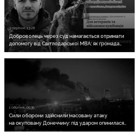
3 серпня, 13:28
Доброволець через суд намагається отримати
допомогу від Світлодарської МВА: як громада
руйнує довіру до влади
1 серпня, 05:35
Сили оборони здійснили масовану атаку
на окуповану Донеччину: під ударом опинилася
Зуївська ТЕС