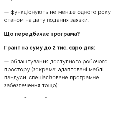
— функціонують не менше одного року
станом на дату подання заявки.
Що передбачає програма?
Грант на суму до 2 тис. євро для:
— облаштування доступного робочого
простору (зокрема: адаптовані меблі,
пандуси, спеціалізоване програмне
забезпечення тощо);
— придбання обладнання для створення
інклюзивного робочого місця; консультаційну
підтримку з адаптування робочого
середовища до потреб людей з інвалідністю;