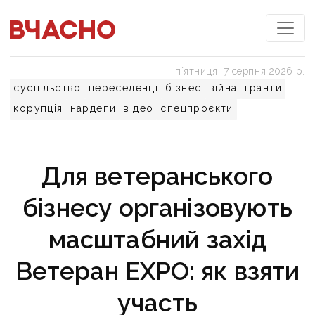
пʼятниця, 7 серпня 2026 р.
суспільство
переселенці
бізнес
війна
гранти
корупція
нардепи
відео
спецпроєкти
Для ветеранського
бізнесу організовують
масштабний захід
Ветеран EXPO: як взяти
участь