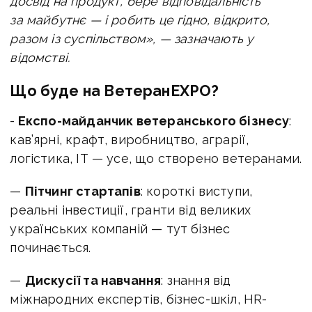
досвід на продукт, бере відповідальність
за майбутнє — і робить це гідно, відкрито,
разом із суспільством», — зазначають у
відомстві.
Що буде на
ВетеранEXPO
?
-
Експо-майданчик ветеранського бізнесу
:
кав’ярні, крафт, виробництво, аграрії,
логістика, ІТ — усе, що створено ветеранами.
—
Пітчинг стартапів
: короткі виступи,
реальні інвестиції, гранти від великих
українських компаній — тут бізнес
починається.
—
Дискусії та навчання
: знання від
міжнародних експертів, бізнес-шкіл, HR-