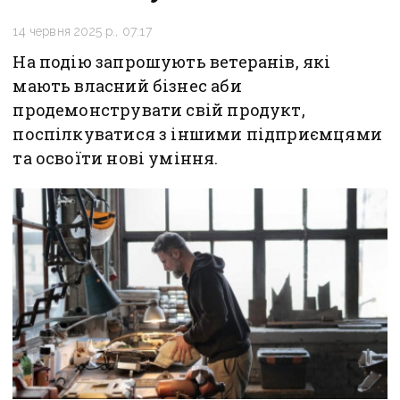
14 червня 2025 р., 07:17
На подію запрошують ветеранів, які
мають власний бізнес аби
продемонструвати свій продукт,
поспілкуватися з іншими підприємцями
та освоїти нові уміння.