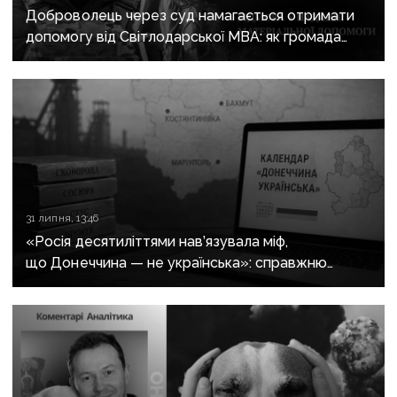
Доброволець через суд намагається отримати
допомогу від Світлодарської МВА: як громада
руйнує довіру до влади
31 липня, 13:46
«Росія десятиліттями нав’язувала міф,
що Донеччина — не українська»: справжню
історію регіону зберуть в унікальному календарі