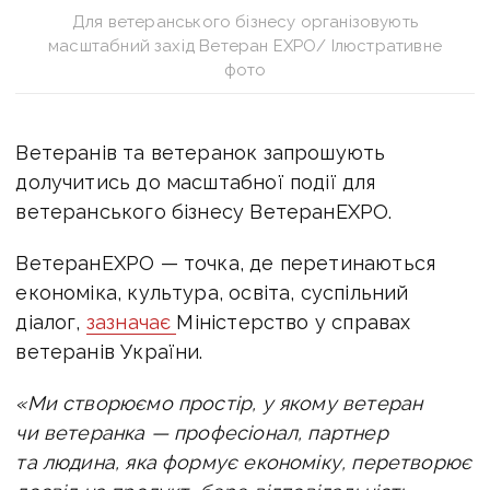
Для ветеранського бізнесу організовують
масштабний захід Ветеран EXPO/ Ілюстративне
фото
Ветеранів та ветеранок запрошують
долучитись до масштабної події
для
ветеранського бізнесу
ВетеранEXPO.
ВетеранEXPO — точка, де перетинаються
економіка, культура, освіта, суспільний
діалог,
зазначає
Міністерство у справах
ветеранів України.
«Ми створюємо простір, у якому ветеран
чи ветеранка — професіонал, партнер
та людина, яка формує економіку, перетворює