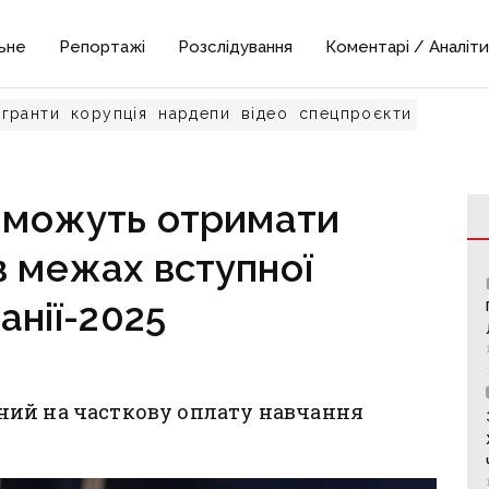
ьне
Репортажі
Розслідування
Коментарі / Аналіти
гранти
корупція
нардепи
відео
спецпроєкти
н можуть отримати
в межах вступної
анії-2025
ний на часткову оплату навчання