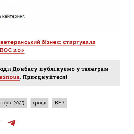
а ветеранський бізнес: стартувала
ВОЄ 2.0»
одії Донбасу публікуємо у телеграм-
hasnoua
. Приєднуйтеся!
вступ-2025
гроші
ВНЗ