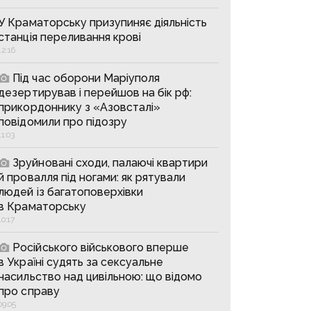
У Краматорську призупиняє діяльність
станція переливання крові
12:16
Під час оборони Маріуполя
дезертирував і перейшов на бік рф:
прикордоннику з «Азовсталі»
повідомили про підозру
11:03
Зруйновані сходи, палаючі квартири
й провалля під ногами: як рятували
людей із багатоповерхівки
в Краматорську
10:17
Російського військового вперше
в Україні судять за сексуальне
насильство над цивільною: що відомо
про справу
09:05