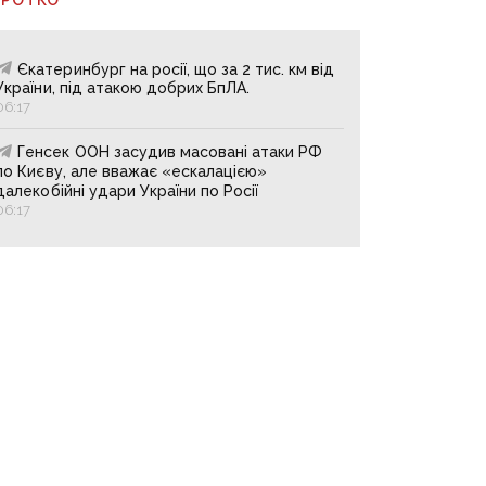
Єкатеринбург на росії, що за 2 тис. км від
України, під атакою добрих БпЛА.
06:17
Генсек ООН засудив масовані атаки РФ
по Києву, але вважає «ескалацією»
далекобійні удари України по Росії
06:17