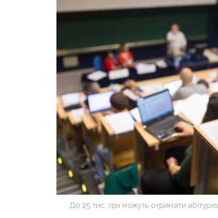
До 25 тис. грн можуть отримати абітуріє