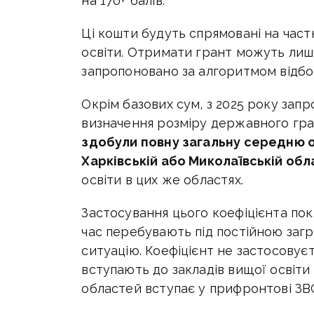
на 170+ балів.
Ці кошти будуть спрямовані на част
освіти. Отримати грант можуть лиш
запропоновано за алгоритмом відб
Окрім базових сум, з 2025 року за
визначення розміру державного гра
здобули повну загальну середню осв
Харківській або Миколаївській обл
освіти в цих же областях.
Застосування цього коефіцієнта пок
час перебувають під постійною загр
ситуацію. Коефіцієнт не застосовуєть
вступають до закладів вищої освіти в
областей вступає у прифронтові ЗВ