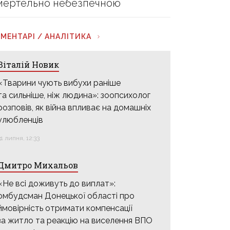
мертельно небезпечною
МЕНТАРІ / АНАЛІТИКА
Віталій Новик
«Тварини чують вибухи раніше
та сильніше, ніж людина»: зоопсихолог
розповів, як війна впливає на домашніх
улюбленців
31 липня, 12:33
Дмитро Михальов
«Не всі доживуть до виплат»:
омбудсман Донецької області про
ймовірність отримати компенсації
за житло та реакцію на виселення ВПО