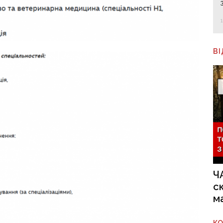
В
Ч
с
м
К