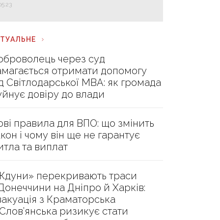
05:23
КТУАЛЬНЕ
оброволець через суд
амагається отримати допомогу
ід Світлодарської МВА: як громада
уйнує довіру до влади
ові правила для ВПО: що змінить
акон і чому він ще не гарантує
итла та виплат
Ждуни» перекривають траси
 Донеччини на Дніпро й Харків:
вакуація з Краматорська
 Слов’янська ризикує стати