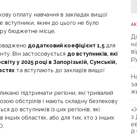
кову оплату навчання в закладах вищої
е вступники, яким до цього не було
А
ору бюджетне місце.
Д
н
проваджено
додатковий коефіцієнт 1,5
для
в
нту. Він застосовується
до вступників, які
р
іту у 2025 році в Запорізькій, Сумській,
астях
та вступають до закладів вищої
Н
з
ж
ликано підтримати регіони, які тривалий
озою обстрілів і мають складну безпекову
«
ся до вступників із цих регіонів, які
з
 інших областях, або для тих, хто з інших
е
О.
й