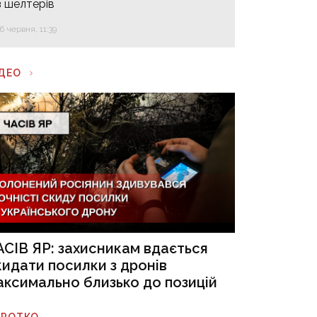
з шелтерів
16 червня, 11:39
ІДЕО
АСІВ ЯР: захисникам вдається
кидати посилки з дронів
аксимально близько до позицій
ОРОТКО