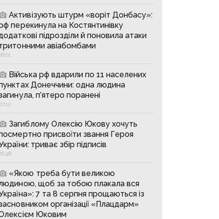
Активізують штурм «воріт Донбасу»:
рф перекинула на Костянтинівку
додаткові підрозділи й поновила атаки
тритонними авіабомбами
08:01
Війська рф вдарили по 11 населених
пунктах Донеччини: одна людина
загинула, п’ятеро поранені
07:12
Загиблому Олексію Юкову хочуть
посмертно присвоїти звання Героя
України: триває збір підписів
06:48
«Якою треба бути великою
людиною, щоб за тобою плакала вся
Україна»: 7 та 8 серпня прощаються із
засновником організації «Плацдарм»
Олексієм Юковим