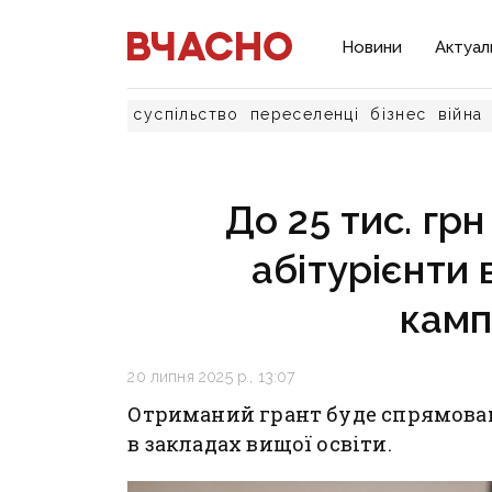
Новини
Актуал
суспільство
переселенці
бізнес
війна
До 25 тис. гр
абітурієнти 
камп
20 липня 2025 р., 13:07
Отриманий грант буде спрямова
в закладах вищої освіти.