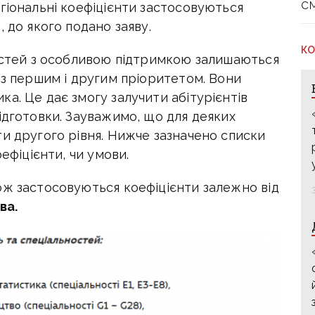
с
гіональні коефіцієнти застосовуються
 до якого подано заяву.
КО
ностей з особливою підтримкою залишаються
із першим і другим пріоритетом. Вони
а. Це дає змогу залучити абітурієнтів
ідготовки. Зауважимо, що для деяких
и другого рівня. Нижче зазначено списки
ефіцієнти, чи умови.
ож застосовуються коефіцієнти залежно від
ва.