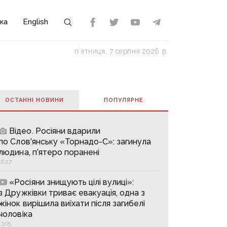
ка
English
пʼятниця, 7 серпня 2026 р.
ОСТАННІ НОВИНИ
ПОПУЛЯРНE
Відео. Росіяни вдарили
по Слов’янську «Торнадо-С»: загинула
людина, п’ятеро поранені
16:27
«Росіяни знищують цілі вулиці»:
з Дружківки триває евакуація, одна з
жінок вирішила виїхати після загибелі
чоловіка
13:05