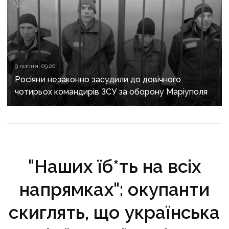
9 липня, 09:20
Росіяни незаконно засудили до довічного
чотирьох командирів ЗСУ за оборону Маріуполя
"Наших їб*ть на всіх
напрямках": окупанти
скиглять, що українська