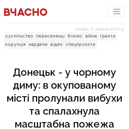
четвер, 6 серпня 2026 р.
суспільство
переселенці
бізнес
війна
гранти
корупція
нардепи
відео
спецпроєкти
Донецьк - у чорному
диму: в окупованому
місті пролунали вибухи
та спалахнула
масштабна пожежа