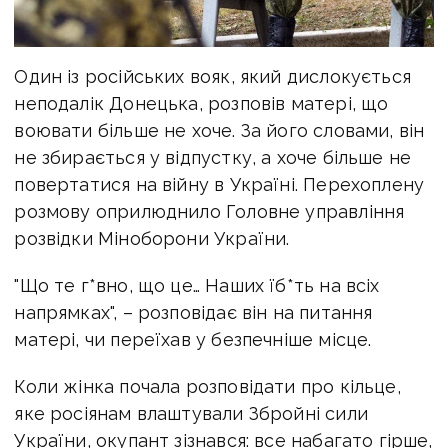
Один із російських вояк, який дислокується
неподалік Донецька, розповів матері, що
воювати більше не хоче. За його словами, він
не збирається у відпустку, а хоче більше не
повертатися на війну в Україні. Перехоплену
розмову оприлюднило Головне управління
розвідки Міноборони України.
"Що те г*вно, що це… Наших їб*ть на всіх
напрямках", – розповідає він на питання
матері, чи переїхав у безпечніше місце.
Коли жінка почала розповідати про кільце,
яке росіянам влаштували Збройні сили
України, окупант зізнався: все набагато гірше,