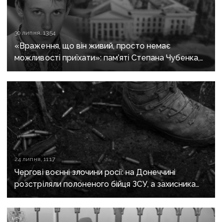
30 липня, 13:54
«Враження, що він живий, просто немає
можливості приїхати»: пам’яті Степана Чубенка,
якого закатували бойовики за любов до України
24 липня, 11:17
Чергові воєнні злочини росії: на Донеччині
розстріляли полоненого бійця ЗСУ, а захисника
Маріуполя відправили до колонії на 21 рік