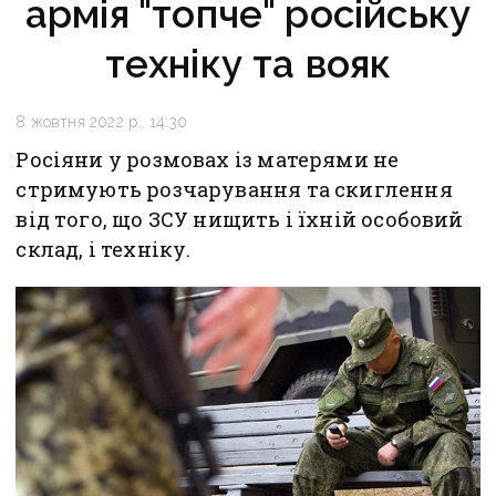
армія "топче" російську
техніку та вояк
8 жовтня 2022 р., 14:30
Росіяни у розмовах із матерями не
стримують розчарування та скиглення
від того, що ЗСУ нищить і їхній особовий
склад, і техніку.