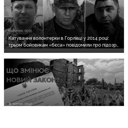
5 серпня, 05:55
Катування волонтерки в Горлівці у 2014 році:
трьом бойовикам «бєса» повідомили про підозру
у воєнних злочинах
31 липня, 10:12
Нові правила для ВПО: що змінить закон і чому він
ще не гарантує житла та виплат