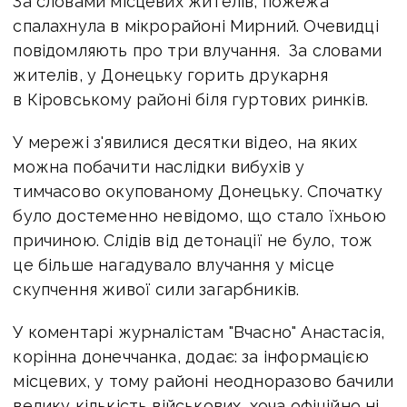
За словами місцевих жителів, пожежа
спалахнула в мікрорайоні Мирний. Очевидці
повідомляють про три влучання. За словами
жителів, у Донецьку горить друкарня
в Кіровському районі біля гуртових ринків.
У мережі з'явилися десятки відео, на яких
можна побачити наслідки вибухів у
тимчасово окупованому Донецьку. Спочатку
було достеменно невідомо, що стало їхньою
причиною. Слідів від детонації не було, тож
це більше нагадувало влучання у місце
скупчення живої сили загарбників.
У коментарі журналістам "Вчасно" Анастасія,
корінна донеччанка, додає: за інформацією
місцевих, у тому районі неодноразово бачили
велику кількість військових, хоча офіційно ні