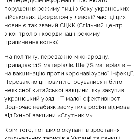
Це передусім інформація про нібито
порушення режиму тиші з боку українських
військових. Джерелом у левовій частці цих
новин є так званий СЦКК (Спільний центр
з контролю і координації режиму
припинення вогню).
На політику, переважно міжнародну,
припадає 11% матеріалів. Ще 7% матеріалів —
на вакцинацію проти коронавірусної інфекції.
Переважно ці новини стосувалися нібито
неякісної китайської вакцини, яку закупив
український уряд, і її малої ефективності.
Водночас неабияк засмутила росіян відмова
від їхньої вакцини «Спутник V».
Крім того, потішило окупантів зростання
комунальних тарифів в Україні та санкції