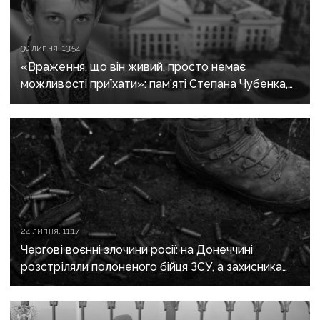
30 липня, 13:54
«Враження, що він живий, просто немає
можливості приїхати»: пам’яті Степана Чубенка,
якого закатували бойовики за любов до України
24 липня, 11:17
Чергові воєнні злочини росії: на Донеччині
розстріляли полоненого бійця ЗСУ, а захисника
Маріуполя відправили до колонії на 21 рік