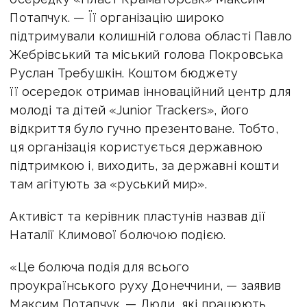
Потапчук. — Її організацію широко
підтримували колишній голова області Павло
Жебрівський та міський голова Покровська
Руслан Требушкін. Коштом бюджету
її осередок отримав інноваційний центр для
молоді та дітей «Junior Trackers», його
відкриття було гучно презентоване. Тобто,
ця організація користується державною
підтримкою і, виходить, за державні кошти
там агітують за «руський мир».
Активіст та керівник пластунів назвав дії
Наталії Климової болючою подією.
«Це болюча подія для всього
проукраїнського руху Донеччини, — заявив
Максим Потапчук. — Люди, які працюють