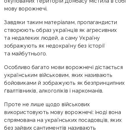
окупованих територій Донбасу містила в собі
мову ворожнечі.
Завдяки таким матеріалам, пропагандисти
створюють образ українців як агресивних
та недалеких людей, а саму Україну
зображують як недокраїну без історії
та майбутнього.
Особливо багато мови ворожнечі дістається
українським військовим, яких називають
бойовиками й зображують як безпринципних
ґвалтівників, алкоголіків і наркоманів.
Проте не лише щодо військових
використовують мову ворожнечі: іноді вона
спрямована на українських посадовців, яких
без зайвих сантиментів називають