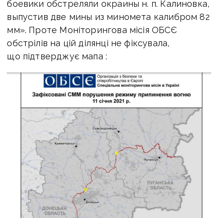
боевики обстреляли окраины н. п. Калиновка,
выпустив две мины из миномета калибром 82
мм». Проте Моніторингова місія ОБСЄ
обстрілів на цій ділянці не фіксувала,
що підтверджує мапа :