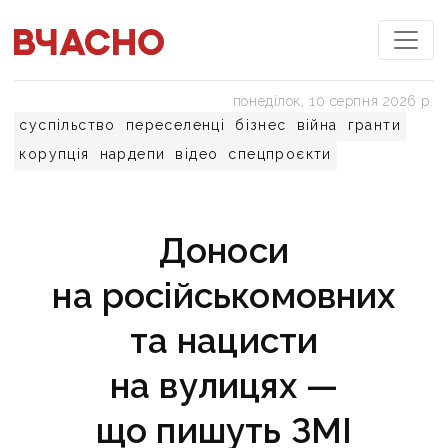
понеділок, 10 серпня 2026 р.
суспільство
переселенці
бізнес
війна
гранти
корупція
нардепи
відео
спецпроєкти
Доноси
на російськомовних
та нацисти
на вулицях —
що пишуть ЗМІ