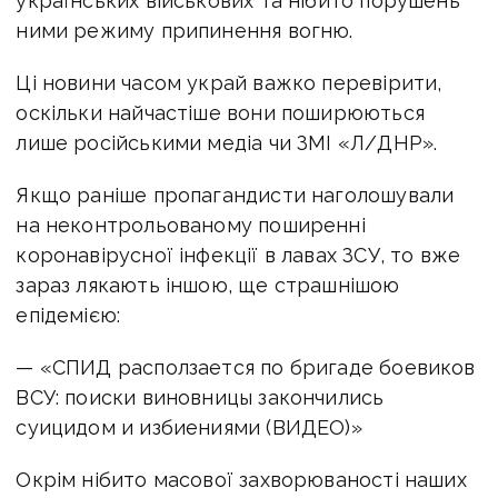
українських військових та нібито порушень
ними режиму припинення вогню.
Ці новини часом украй важко перевірити,
оскільки найчастіше вони поширюються
лише російськими медіа чи ЗМІ «Л/ДНР».
Якщо раніше пропагандисти наголошували
на неконтрольованому поширенні
коронавірусної інфекції в лавах ЗСУ, то вже
зараз лякають іншою, ще страшнішою
епідемією:
— «СПИД расползается по бригаде боевиков
ВСУ: поиски виновницы закончились
суицидом и избиениями (ВИДЕО)»
Окрім нібито масової захворюваності наших