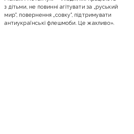
з дітьми, не повинні агітувати за „руський
мир“, повернення „совку“, підтримувати
антиукраїнські флешмоби. Це жахливо».
У коментарях до репосту Наталії Климової
користувачі пишуть про те, що такі заяви
сумно читати від скаута.
«Якщо живете в Україні, знайте мову,
культуру, традиції, — пишуть мешканці
Донеччини. — Сумно читати це, ще й від
скаута».
Журналісти «Вчасно» зв’язалися з Наталією
Климовою та попросили прокоментувати
свої дії.