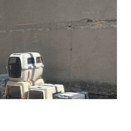
уйованих з-під Покровська бабусь із 45 тваринами
з села на Вінниччині