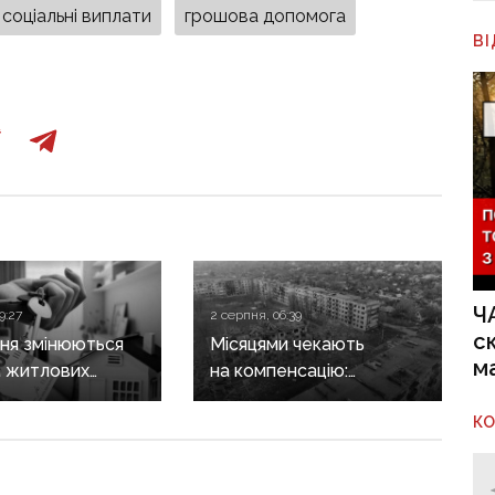
соціальні виплати
грошова допомога
В
Ч
9:27
2 серпня, 06:39
с
пня змінюються
Місяцями чекають
м
 житлових
на компенсацію:
в для ВПО: кого
Лубінець заявив про
К
ть із програми
системну проблему
з отриманням
сертифікатів