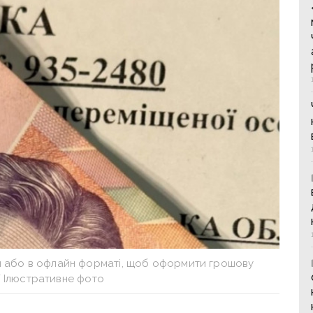
н або в офлайн форматі, щоб оформити грошову
 Ілюстративне фото