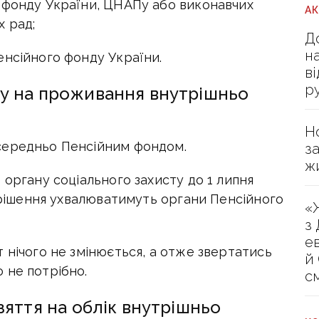
 фонду України, ЦНАПу або виконавчих
А
х рад;
Д
н
енсійного фонду України.
в
р
у на проживання внутрішньо
Н
середньо Пенсійним фондом.
з
ж
 органу соціального захисту до 1 липня
, рішення ухвалюватимуть органи Пенсійного
«
з
е
 нічого не змінюється, а отже звертатись
й
 не потрібно.
с
зяття на облік внутрішньо