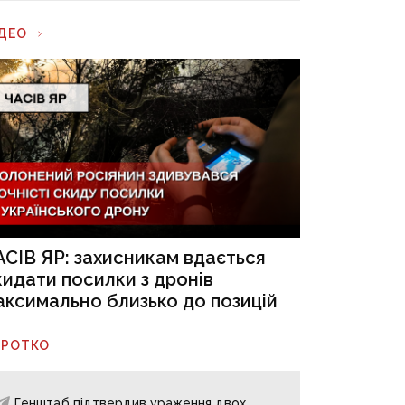
ІДЕО
АСІВ ЯР: захисникам вдається
кидати посилки з дронів
аксимально близько до позицій
ОРОТКО
Генштаб підтвердив ураження двох