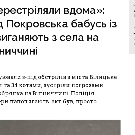
за зруйноване житло
ерестріляли вдома»:
д Покровська бабусь із
иганяють з села на
ниччині
ювали з-під обстрілів з міста Білицьке
и та 34 котами, зустріли погрозами
Добрянка на Вінниччині. Поліція
ри наполягають: акт був, просто