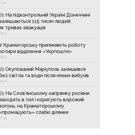
10:20
На підконтрольній Україні Донеччині
залишаються 115 тисяч людей:
як триває евакуація
09:54
У Краматорську припиняють роботу
чотири відділення «Укрпошти»
08:46
Окупований Маріуполь залишився
без світла та води після нічних вибухів
08:36
На Слов’янському напрямку росіяни
заходять в тил і коригують ворожий
вогонь, на Краматорському
«промацують» слабкі ділянки
07:45