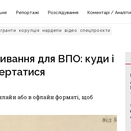
ьне
Репортажі
Розслідування
Коментарі / Аналіти
гранти
корупція
нардепи
відео
спецпроєкти
вання для ВПО: куди і
вертатися
лайн або в офлайн форматі, щоб