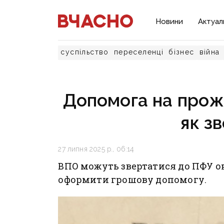
Новини
Актуал
суспільство
переселенці
бізнес
війна
Допомога на прожи
як з
27 липня 2025 р., 06:14
ВПО можуть звертатися до ПФУ он
оформити грошову допомогу.