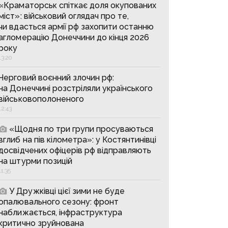
«Краматорськ спіткає доля окупованих
міст»: військовий оглядач про те,
чи вдасться армії рф захопити останню
агломерацію Донеччини до кінця 2026
року
13:20
Черговий воєнний злочин рф:
на Донеччині розстріляли українського
військовополоненого
12:43
«Щодня по три групи просуваються
вглиб на пів кілометра»: у Костянтинівці
досвідчених офіцерів рф відправляють
на штурми позицій
11:35
У Дружківці цієї зими не буде
опалювального сезону: фронт
наближається, інфраструктура
критично зруйнована