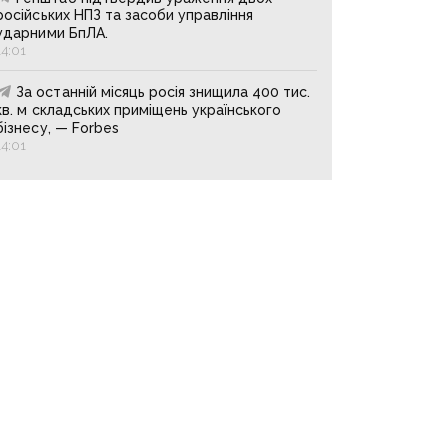
російських НПЗ та засоби управління
ударними БпЛА.
14:01
За останній місяць росія знищила 400 тис.
кв. м складських приміщень українського
бізнесу, — Forbes
14:01