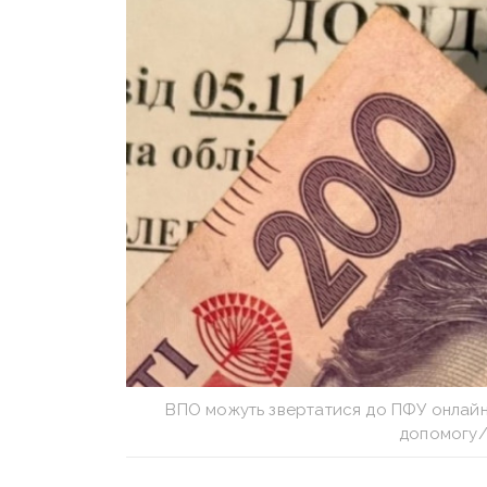
ВПО можуть звертатися до ПФУ онлай
допомогу/