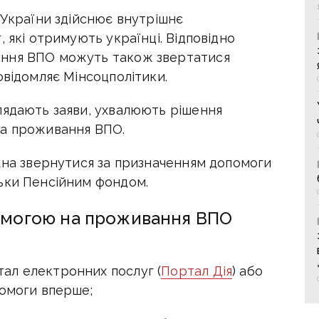
 України здійснює внутрішнє
 які отримують українці. Відповідно
ання ВПО можуть також звертатися
овідомляє Мінсоцполітики.
лядають заяви, ухвалюють рішення
на проживання ВПО.
ожна звернутися за призначенням допомоги
ьки Пенсійним фондом.
помогою на проживання ВПО
ал електронних послуг (
Портал Дія
) або
помоги вперше;