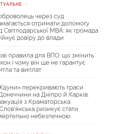
КТУАЛЬНЕ
оброволець через суд
амагається отримати допомогу
ід Світлодарської МВА: як громада
уйнує довіру до влади
ові правила для ВПО: що змінить
акон і чому він ще не гарантує
итла та виплат
Ждуни» перекривають траси
 Донеччини на Дніпро й Харків:
вакуація з Краматорська
 Слов’янська ризикує стати
мертельно небезпечною