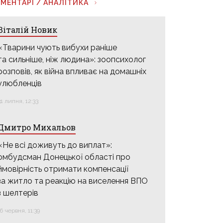
МЕНТАРІ / АНАЛІТИКА
Віталій Новик
«Тварини чують вибухи раніше
та сильніше, ніж людина»: зоопсихолог
розповів, як війна впливає на домашніх
улюбленців
31 липня, 12:33
Дмитро Михальов
«Не всі доживуть до виплат»:
омбудсман Донецької області про
ймовірність отримати компенсації
за житло та реакцію на виселення ВПО
з шелтерів
16 червня, 11:39