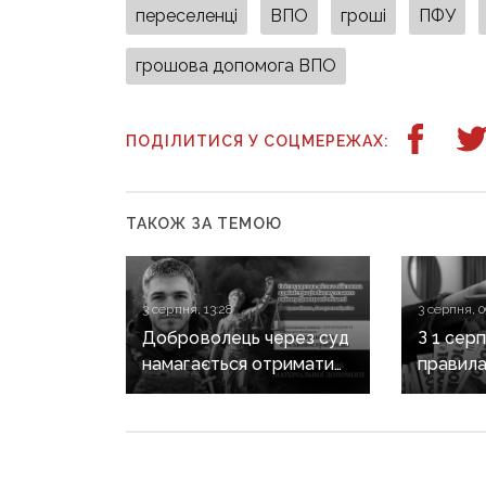
переселенці
ВПО
гроші
ПФУ
грошова допомога ВПО
ПОДІЛИТИСЯ У СОЦМЕРЕЖАХ:
ТАКОЖ ЗА ТЕМОЮ
3 серпня, 13:28
3 серпня, 0
Доброволець через суд
З 1 сер
намагається отримати
правила
допомогу від
ваучері
Світлодарської МВА:
виключа
як громада руйнує
довіру до влади