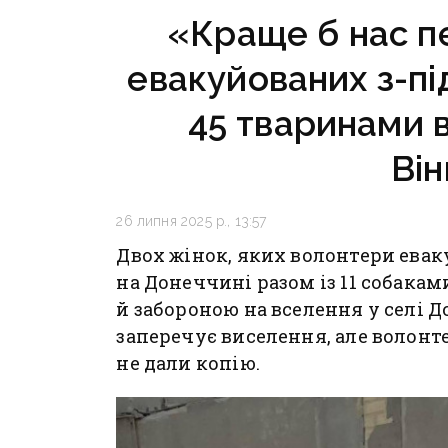
«Краще б нас п
евакуйованих з-пі
45 тваринами в
Він
26 липня 2025 р., 13:57
Двох жінок, яких волонтери еваку
на Донеччині разом із 11 собакам
й забороною на вселення у селі 
заперечує виселення, але волонте
не дали копію.