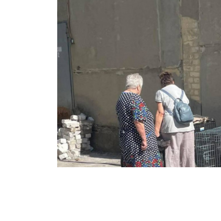
«Краще б нас перестріляли вдома»: евак
виганяють 