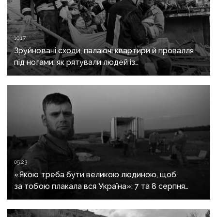
10:17
Зруйновані сходи, палаючі квартири й провалля
під ногами: як рятували людей із
багатоповерхівки в Краматорську
05:23
«Якою треба бути великою людиною, щоб
за тобою плакала вся Україна»: 7 та 8 серпня
прощаються із засновником організації
«Плацдарм» Олексієм Юковим