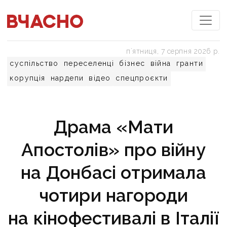
пʼятниця, 7 серпня 2026 р.
суспільство
переселенці
бізнес
війна
гранти
корупція
нардепи
відео
спецпроєкти
Драма «Мати
Апостолів» про війну
на Донбасі отримала
чотири нагороди
на кінофестивалі в Італії