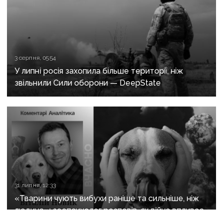
3 серпня, 05:54
У липні росія захопила більше території, ніж
звільнили Сили оборони — DeepState
31 липня, 12:33
«Тварини чують вибухи раніше та сильніше, ніж
людина»: зоопсихолог розповів, як війна впливає
на домашніх улюбленців