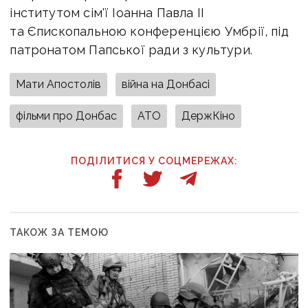
інститутом сім'ї Іоанна Павла II
та Єпископальною конференцією Умбрії, під
патронатом Папської ради з культури.
Мати Апостолів
війна на Донбасі
фільми про Донбас
АТО
ДержКіно
ПОДІЛИТИСЯ У СОЦМЕРЕЖАХ:
ТАКОЖ ЗА ТЕМОЮ