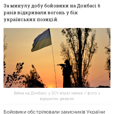
За минулу добу бойовики на Донбасі 6
разів відкривали вогонь у бік
українських позицій.
Війна на Донбасі: у ЗСУ втрат немає / фото з
відкритих джерел
Бойовики обстрілювали захисників України