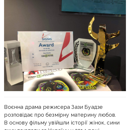
Воєнна драма режисера Зази Буадзе
розповідає про безмірну материну любов.
В основу фільму увійшли історії жінок, сини