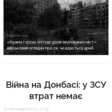
6 серпня, 13:20
«Краматорськ спіткає доля окупованих міст»:
військовий оглядач про те, чи вдасться армії
рф захопити останню агломерацію Донеччини до
кінця 2026 року
Війна на Донбасі: у ЗСУ
втрат немає
16 листопада 2021 р., 07:35