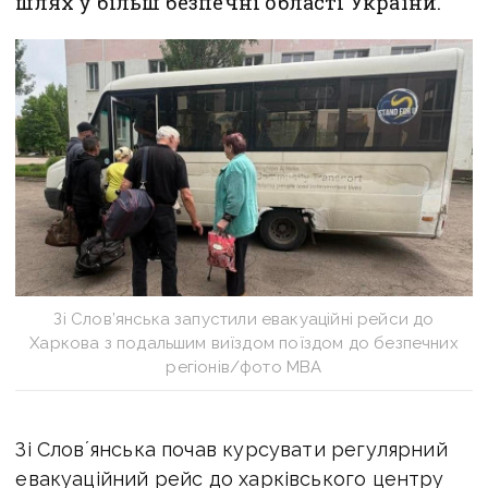
шлях у більш безпечні області України.
Зі Слов’янська запустили евакуаційні рейси до
Харкова з подальшим виїздом поїздом до безпечних
регіонів/фото МВА
Зі Словʼянська почав курсувати регулярний
евакуаційний рейс до харківського центру