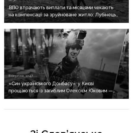
ВПО втрачають виплати та місяцями чекають
на компенсації за зруйноване житло: Лубінець
вимагає змін від уряду
8 серпня, 10:47
«Син українського Донбасу»: у Києві
прощаються із загиблим Олексієм Юковим —
пошуковцем загону «Плацдарм»