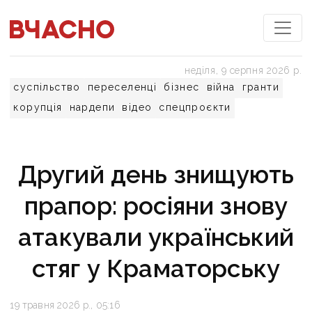
неділя, 9 серпня 2026 р.
суспільство
переселенці
бізнес
війна
гранти
корупція
нардепи
відео
спецпроєкти
Другий день знищують
прапор: росіяни знову
атакували український
стяг у Краматорську
19 травня 2026 р., 05:16