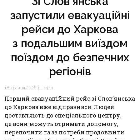
Зі Слов’янська
запустили евакуаційні
рейси до Харкова
з подальшим виїздом
поїздом до безпечних
регіонів
18 травня 2026 р., 14:11
Перший евакуаційний рейс зі Слов’янська
до Харкова вже відправився. Людей
доставляють до спеціального центру,
де вони можуть отримати допомогу,
перепочити та за потреби продовжити