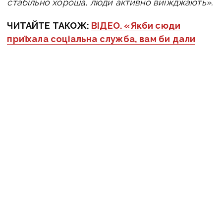
стабільно хороша, люди активно виїжджають».
ЧИТАЙТЕ ТАКОЖ:
ВІДЕО. «Якби сюди
приїхала соціальна служба, вам би дали
прочуханки»: із прифронтового
Селидового евакуювали сім'ю з чотирма
дітьми
Оперативну інформацію про події
Донбасу публікуємо у телеграм-
каналі
t.me/vchasnoua
. Приєднуйтеся!
війна
евакуація
діти
Костянтинівка
примусова евакуація дітей