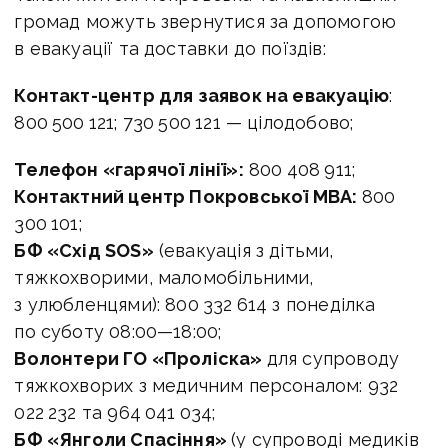
громад можуть звернутися за допомогою
в евакуації та доставки до поїздів:
Контакт-центр для заявок на евакуацію
:
800 500 121; 730 500 121 — цілодобово;
Телефон «гарячої лінії»:
800 408 911;
Контактний центр Покровської МВА:
800
300 101;
БФ «Схід SOS»
(евакуація з дітьми,
тяжкохворими, маломобільними,
з улюбленцями): 800 332 614 з понеділка
по суботу
08:00—18:00
;
Волонтери ГО «Проліска»
для супроводу
тяжкохворих з медичним персоналом: 932
022 232 та 964 041 034;
БФ «Янголи Спасіння»
(у супроводі медиків