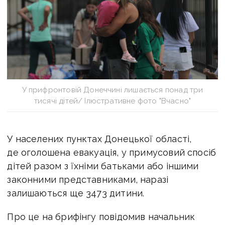
У прифронтовій Донеччині лишається понад три
тисячі дітей/ Ілюстративне фото "Вчасно"
У населених пунктах Донецької області,
де оголошена евакуація, у примусовий спосіб
дітей разом з їхніми батьками або іншими
законними представниками, наразі
залишаються ще 3473 дитини.
Про це на брифінгу повідомив начальник