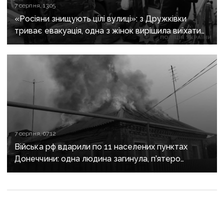
7 серпня, 13:05
«Росіяни знищують цілі вулиці»: з Дружківки
триває евакуація, одна з жінок вирішила виїхати
після загибелі чоловіка
7 серпня, 07:12
Війська рф вдарили по 11 населених пунктах
Донеччини: одна людина загинула, п’ятеро
поранені