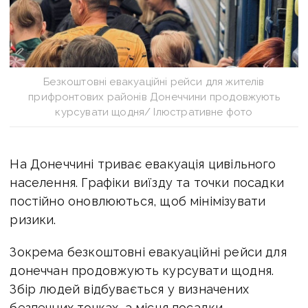
Безкоштовні евакуаційні рейси для жителів
прифронтових районів Донеччини продовжують
курсувати щодня/ Ілюстративне фото
На Донеччині триває евакуація цивільного
населення. Графіки виїзду та точки посадки
постійно оновлюються, щоб мінімізувати
ризики.
Зокрема безкоштовні евакуаційні рейси для
донеччан продовжують курсувати щодня.
Збір людей відбувається у визначених
безпечних точках, а місця посадки