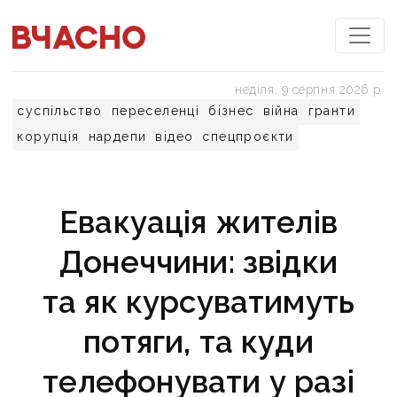
неділя, 9 серпня 2026 р.
суспільство
переселенці
бізнес
війна
гранти
корупція
нардепи
відео
спецпроєкти
Евакуація жителів
Донеччини: звідки
та як курсуватимуть
потяги, та куди
телефонувати у разі