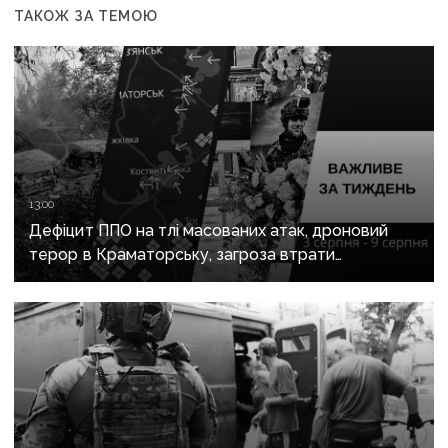
ТАКОЖ ЗА ТЕМОЮ
13:00
Дефіцит ППО на тлі масованих атак, дроновий
терор в Краматорську, загроза втрати
Костянтинівки та прощання з Олексієм Юковим:
важливе за тиждень