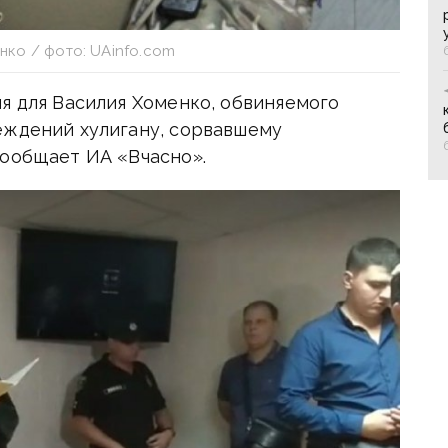
нко / фото: UAinfo.com
я для Василия Хоменко, обвиняемого
еждений хулигану, сорвавшему
сообщает ИА «Вчасно».