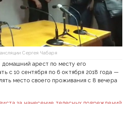
рансляции Сергея Чабаря
д домашний арест по месту его
ь с 10 сентября по 6 октября 2018 года —
ять место своего проживания с 8 вечера
виста за нанесение телесных повреждений
лаги
апретили общаться со свидетелями