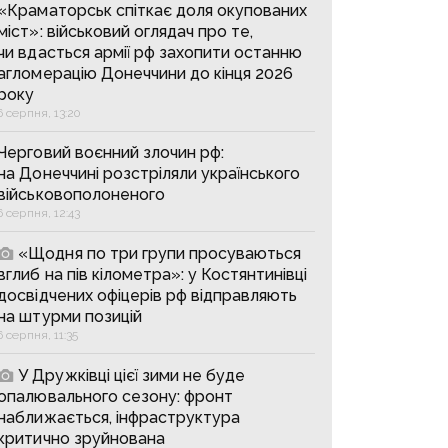
«Краматорськ спіткає доля окупованих
міст»: військовий оглядач про те,
чи вдасться армії рф захопити останню
агломерацію Донеччини до кінця 2026
року
6 серпня, 13:20
Черговий воєнний злочин рф:
на Донеччині розстріляли українського
військовополоненого
6 серпня, 12:43
«Щодня по три групи просуваються
вглиб на пів кілометра»: у Костянтинівці
досвідчених офіцерів рф відправляють
на штурми позицій
6 серпня, 11:35
У Дружківці цієї зими не буде
опалювального сезону: фронт
наближається, інфраструктура
критично зруйнована