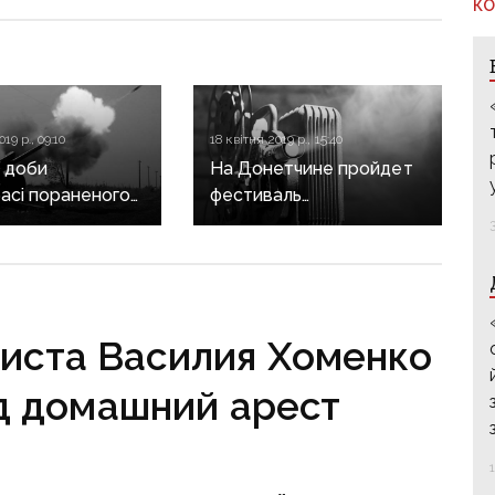
КО
19 р., 09:10
18 квітня 2019 р., 15:40
 доби
На Донетчине пройдет
асі пораненого
фестиваль
ького
французского кино
вого
виста Василия Хоменко
д домашний арест