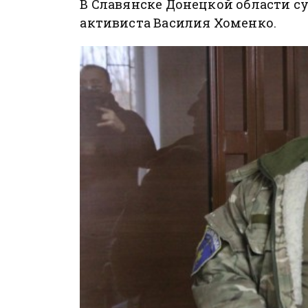
В Славянске Донецкой области с
активиста Василия Хоменко.