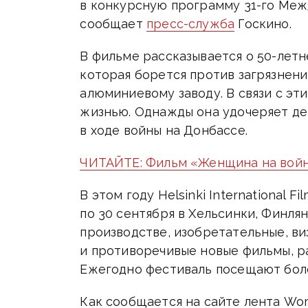
в конкурсную программу 31-го Меж
сообщает
пресс-служба
Госкино.
В фильме рассказывается о 50-лет
которая борется против загрязнени
алюминиевому заводу. В связи с эт
жизнью. Однажды она удочеряет де
в ходе войны на Донбассе.
ЧИТАЙТЕ: Фильм «Женщина на войн
В этом году Helsinki International F
по 30 сентября в Хельсинки, Финлян
производстве, изобретательные, в
и противоречивые новые фильмы, 
Ежегодно фестиваль посещают боле
Как сообщается на сайте лента Woman