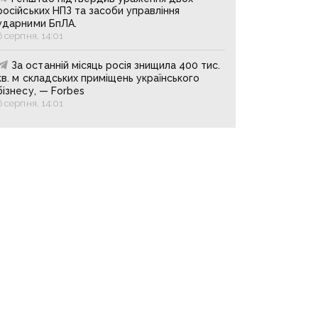
російських НПЗ та засоби управління
ударними БпЛА.
6 серпня, 14:01
За останній місяць росія знищила 400 тис.
кв. м складських приміщень українського
бізнесу, — Forbes
6 серпня, 14:01