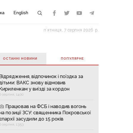
ка
English
пʼятниця, 7 серпня 2026 р.
ОСТАННІ НОВИНИ
ПОПУЛЯРНE
Відрядження, відпочинок і поїздка за
дітьми: ВАКС знову відмовив
Кириленкам у виїзді за кордон
6 серпня, 14:00
Працював на ФСБ і наводив вогонь
на позиції ЗСУ: священника Покровської
єпархії засудили до 15 років
6 серпня, 13:53