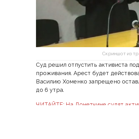
Скриншот из т
Суд решил отпустить активиста по
проживания. Арест будет действоват
Василию Хоменко запрещено оставл
до 6 утра.
ЧИТАЙТЕ: На Донетчине судят акти
хулигану, укравшему украинские ф
Также в рамках решения Хоменко з
и потерпевшими по делу.