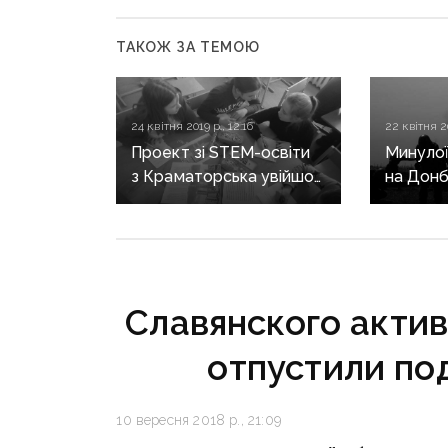
ТАКОЖ ЗА ТЕМОЮ
24 квітня 2019 р., 12:16
22 квітня 20
Проект зі STEM-освіти
Минулої
з Краматорська увійшов
на Донб
в топ-10 кращих
українс
у Фінляндії
військо
Славянского акти
отпустили по
10 вересня 2018 р., 21:09