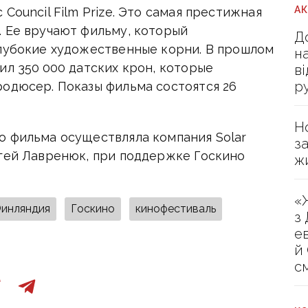
А
Council Film Prize. Это самая престижная
. Ее вручают фильму, который
Д
глубокие художественные корни. В прошлом
н
ил 350 000 датских крон, которые
в
р
родюсер. Показы фильма состоятся 26
Н
о фильма осуществляла компания Solar
з
ргей Лавренюк, при поддержке Госкино
ж
«
инляндия
Госкино
кинофестиваль
з
е
й
с