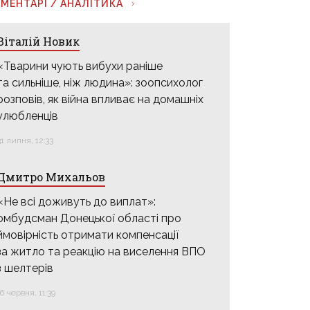
МЕНТАРІ / АНАЛІТИКА
Віталій Новик
«Тварини чують вибухи раніше
та сильніше, ніж людина»: зоопсихолог
розповів, як війна впливає на домашніх
улюбленців
31 липня, 12:33
Дмитро Михальов
«Не всі доживуть до виплат»:
омбудсман Донецької області про
ймовірність отримати компенсації
за житло та реакцію на виселення ВПО
з шелтерів
16 червня, 11:39