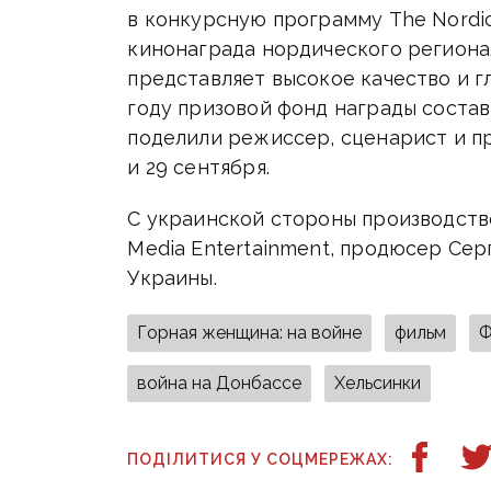
в конкурсную программу The Nordic 
кинонаграда нордического региона
представляет высокое качество и 
году призовой фонд награды состав
поделили режиссер, сценарист и п
и 29 сентября.
С украинской стороны производств
Media Entertainment, продюсер Се
Украины.
Горная женщина: на войне
фильм
Ф
война на Донбассе
Хельсинки
ПОДІЛИТИСЯ У СОЦМЕРЕЖАХ: