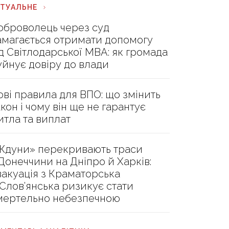
КТУАЛЬНЕ
оброволець через суд
амагається отримати допомогу
ід Світлодарської МВА: як громада
уйнує довіру до влади
ові правила для ВПО: що змінить
акон і чому він ще не гарантує
итла та виплат
Ждуни» перекривають траси
 Донеччини на Дніпро й Харків:
вакуація з Краматорська
 Слов’янська ризикує стати
мертельно небезпечною