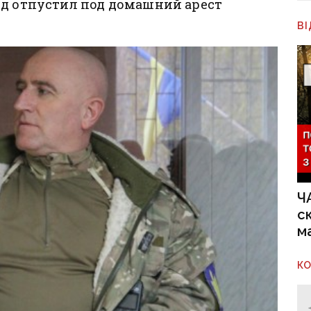
уд отпустил под домашний арест
В
Ч
с
м
К