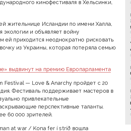
дународного кинофестиваля в Хельсинки,
ней жительнице Исландии по имени Халла,
я экологии и объявляет войну
им ей приходится неоднократно рисковать
вочку из Украины, которая потеряла семью
е» выдвинут на премию Европарламента
ilm Festival — Love & Anarchy пройдет с 20
дия. Фестиваль поддерживает мастеров в ​​
изуально привлекательные
раскрывающие перспективные таланты.
е 60 000 зрителей.
 at war / Kona fer í stríð вошла