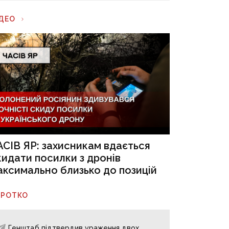
ІДЕО
АСІВ ЯР: захисникам вдається
кидати посилки з дронів
аксимально близько до позицій
ОРОТКО
Генштаб підтвердив ураження двох