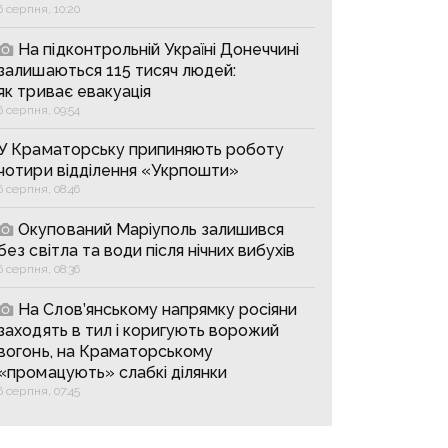
6 серпня, 10:20
На підконтрольній Україні Донеччині
залишаються 115 тисяч людей:
як триває евакуація
6 серпня, 09:54
У Краматорську припиняють роботу
чотири відділення «Укрпошти»
6 серпня, 08:46
Окупований Маріуполь залишився
без світла та води після нічних вибухів
6 серпня, 08:36
На Слов’янському напрямку росіяни
заходять в тил і коригують ворожий
вогонь, на Краматорському
«промацують» слабкі ділянки
6 серпня, 07:45