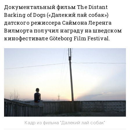
Документальный фильм The Distant
Barking of Dogs («Далекий лай собак»)
датского режиссера Саймона Леренга
Вилморта получил награду на шведском
кинофестивале Göteborg Film Festival.
Кадр из фильма "Далекий лай собак"