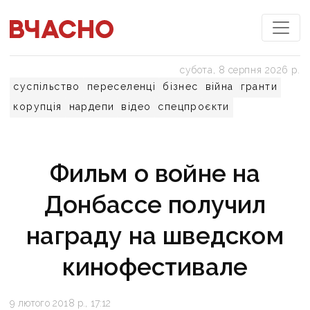
субота, 8 серпня 2026 р.
суспільство
переселенці
бізнес
війна
гранти
корупція
нардепи
відео
спецпроєкти
Фильм о войне на
Донбассе получил
награду на шведском
кинофестивале
9 лютого 2018 р., 17:12