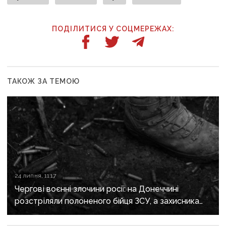
ПОДІЛИТИСЯ У СОЦМЕРЕЖАХ:
ТАКОЖ ЗА ТЕМОЮ
24 липня, 11:17
Чергові воєнні злочини росії: на Донеччині
розстріляли полоненого бійця ЗСУ, а захисника
Маріуполя відправили до колонії на 21 рік