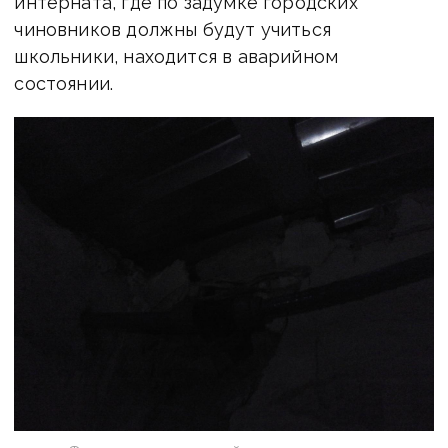
интерната, где по задумке городских
чиновников должны будут учиться
школьники, находится в аварийном
состоянии.