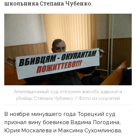
школьника Степана Чубенко.
Апелляционный суд отклонил жалобу адвоката
убийцы Степана Чубенко / Фото из соцсетей
В ноябре минувшего года Торецкий суд
признал вину боевиков Вадима Погодина,
Юрия Москалева и Максима Сухомлинова,