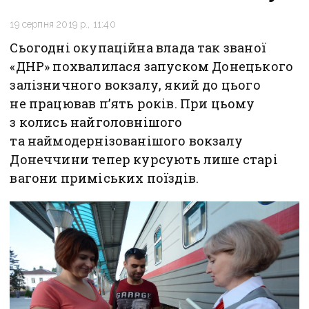
19 серпня 2019 р., 11:40
Сьогодні окупаційна влада так званої
«ДНР» похвалилася запуском Донецького
залізничного вокзалу, який до цього
не працював п’ять років. При цьому
з колись найголовнішого
та наймодернізованішого вокзалу
Донеччини тепер курсують лише старі
вагони приміських поїздів.