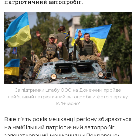
патріотичний автопробіг.
За підтримки штабу ООС на Донеччині пройде
найбільший патріотичний автопробіг / фото з архіву
ІА "Вчасно"
Вже п`ять років мешканці регіону збираються
на найбільший патріотичний автопробіг,
започаткований мешканцями Покровську