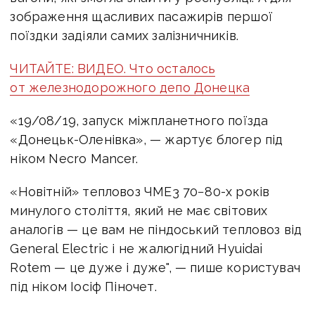
зображення щасливих пасажирів першої
поїздки задіяли самих залізничників.
ЧИТАЙТЕ: ВИДЕО. Что осталось
от железнодорожного депо Донецка
«19/08/19, запуск міжпланетного поїзда
«Донецьк-Оленівка», — жартує блогер під
ніком Necro Mancer.
«Новітній» тепловоз ЧМЕ3 70−80-х років
минулого століття, який не має світових
аналогів — це вам не піндоський тепловоз від
General Electric і не жалюгідний Hyuidai
Rotem — це дуже і дуже", — пише користувач
під ніком Іосіф Піночет.