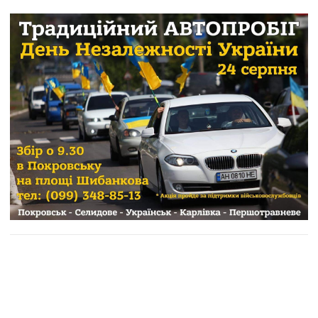
День незалежності
автопробіг
штаб ООС
Покровськ
новини Донеччини
Донецьк