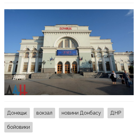
Донецьк
вокзал
новини Донбасу
ДНР
бойовики