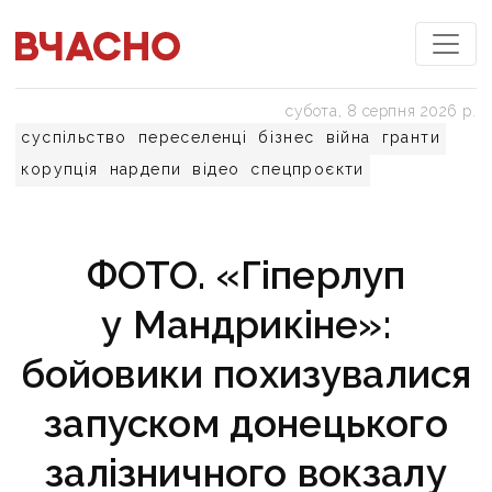
субота, 8 серпня 2026 р.
суспільство
переселенці
бізнес
війна
гранти
корупція
нардепи
відео
спецпроєкти
ФОТО. «Гіперлуп
у Мандрикіне»:
бойовики похизувалися
запуском донецького
залізничного вокзалу