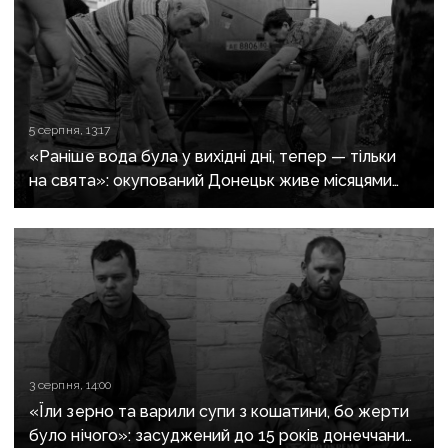
5 серпня, 13:17
«Раніше вода була у вихідні дні, тепер — тільки
на свята»: окупований Донецьк живе місяцями
без води
3 серпня, 14:00
«Їли зерно та варили супи з кошатини, бо жерти
було нічого»: засуджений до 15 років донеччанин