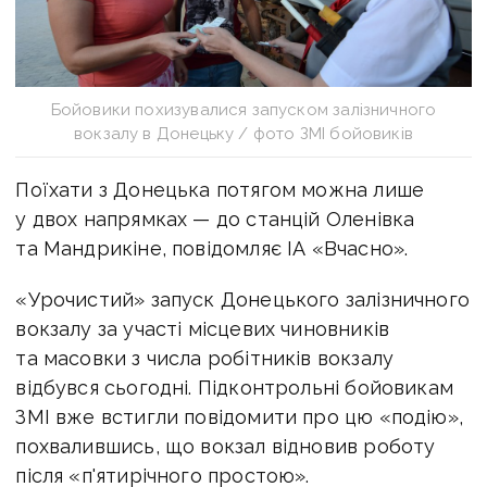
Бойовики похизувалися запуском залізничного
вокзалу в Донецьку / фото ЗМІ бойовиків
Поїхати з Донецька потягом можна лише
у двох напрямках — до станцій Оленівка
та Мандрикіне, повідомляє ІА «Вчасно».
«Урочистий» запуск Донецького залізничного
вокзалу за участі місцевих чиновників
та масовки з числа робітників вокзалу
відбувся сьогодні. Підконтрольні бойовикам
ЗМІ вже встигли повідомити про цю «подію»,
похвалившись, що вокзал відновив роботу
після «п'ятирічного простою».