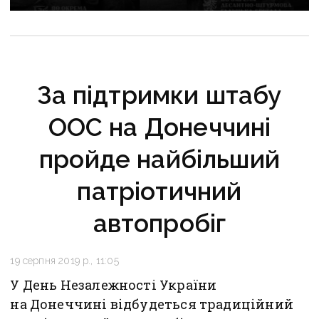
розповів, як воював за «ДНР» і потрапив у полон
при першому ж штурмі
За підтримки штабу
ООС на Донеччині
пройде найбільший
патріотичний
автопробіг
19 серпня 2019 р., 11:05
У День Незалежності України
на Донеччині відбудеться традиційний