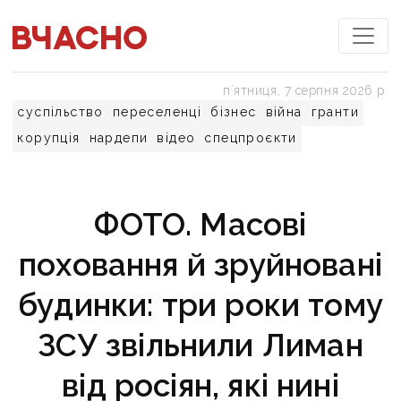
пʼятниця, 7 серпня 2026 р.
суспільство
переселенці
бізнес
війна
гранти
корупція
нардепи
відео
спецпроєкти
ФОТО. Масові
поховання й зруйновані
будинки: три роки тому
ЗСУ звільнили Лиман
від росіян, які нині