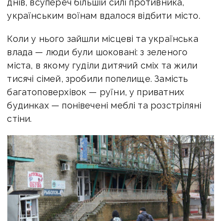
днів, всупереч більшій силі противника,
українським воїнам вдалося відбити місто.
Коли у нього зайшли місцеві та українська
влада — люди були шоковані: з зеленого
міста, в якому гуділи дитячий сміх та жили
тисячі сімей, зробили попелище. Замість
багатоповерхівок — руїни, у приватних
будинках — понівечені меблі та розстріляні
стіни.