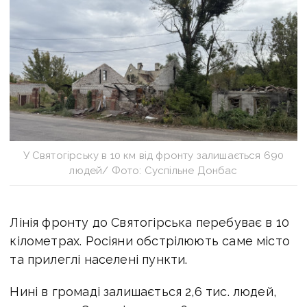
У Святогірську в 10 км від фронту залишається 690
людей/ Фото: Суспільне Донбас
Лінія фронту до Святогірська перебуває в 10
кілометрах. Росіяни обстрілюють саме місто
та прилеглі населені пункти.
Нині в громаді залишається 2,6 тис. людей,