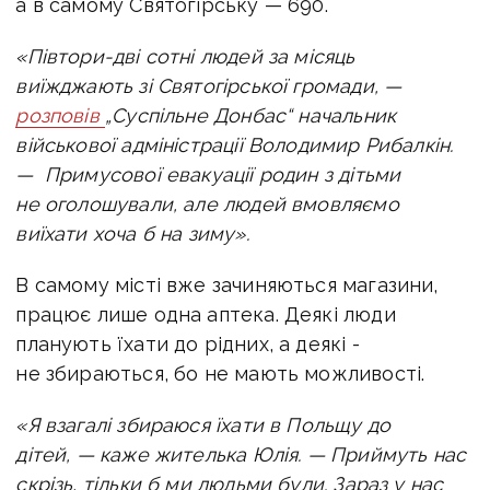
а в самому Святогірську — 690.
«Півтори-дві сотні людей за місяць
виїжджають зі Святогірської громади, —
розповів
„Суспільне Донбас“ начальник
військової адміністрації Володимир Рибалкін.
— Примусової евакуації родин з дітьми
не оголошували, але людей вмовляємо
виїхати хоча б на зиму».
В самому місті вже зачиняються магазини,
працює лише одна аптека. Деякі люди
планують їхати до рідних, а деякі -
не збираються, бо не мають можливості.
«Я взагалі збираюся їхати в Польщу до
дітей, — каже жителька Юлія. — Приймуть нас
скрізь, тільки б ми людьми були. Зараз у нас