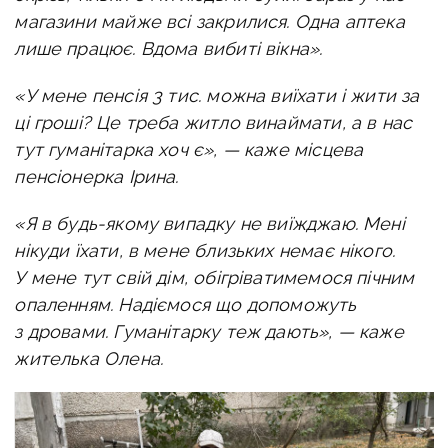
магазини майже всі закрилися. Одна аптека
лише працює. Вдома вибиті вікна».
«У мене пенсія 3 тис. можна виїхати і жити за
ці гроші? Це треба житло винаймати, а в нас
тут гуманітарка хоч є», — каже місцева
пенсіонерка Ірина.
«Я в будь-якому випадку не виїжджаю. Мені
нікуди їхати, в мене близьких немає нікого.
У мене тут свій дім, обігріватимемося пічним
опаленням. Надіємося що допоможуть
з дровами. Гуманітарку теж дають», — каже
жителька Олена.