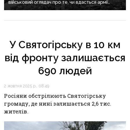
військовий оглядач про те, чи вдасться армії
рф захопити останню агломерацію Донеччини до
кінця 2026 року
У Святогірську в 10 км
від фронту залишається
690 людей
2 жовтня 2025 р., 08:49
Росіяни обстрілюють Святогірську
громаду, де нині залишається 2,6 тис.
жителів.