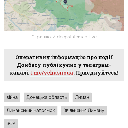
Скриншот/ deepstatemap. live
Оперативну інформацію про події
Донбасу публікуємо у телеграм-
каналі
t.me/vchasnoua
. Приєднуйтеся!
війна
Донецька область
Лиман
Лиманський напрямок
Звільнення Лиману
ЗСУ