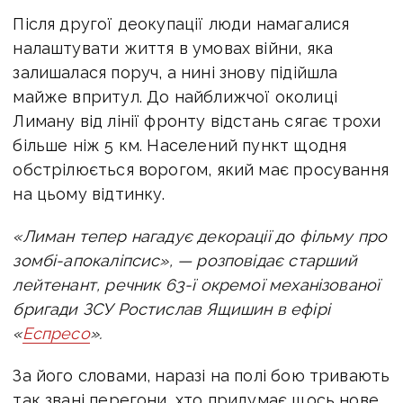
Після другої деокупації люди намагалися
налаштувати життя в умовах війни, яка
залишалася поруч, а нині знову підійшла
майже впритул.
До найближчої околиці
Лиману від лінії фронту відстань сягає трохи
більше ніж 5 км. Населений пункт щодня
обстрілюється ворогом, який має просування
на цьому відтинку.
«Лиман тепер нагадує декорації до фільму про
зомбі-апокаліпсис», — розповідає старший
лейтенант, речник 63-ї окремої механізованої
бригади ЗСУ Ростислав Ящишин
в ефірі
«
Еспресо
».
За його словами, наразі на полі бою тривають
так звані перегони, хто придумає щось нове.