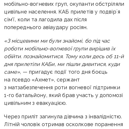
мобільно-вогневих груп, окупанти обстріляли
цивільне населення. КАБ прилетів у подвірʼя
сім'ї, коли та лагодила дах після
попереднього авіаудару росіян.
«З місцевими ми були знайомі, бо під час
роботи мобільно-вогневої групи вирішив їх
обійти. познайомитися. Тому коли десь об 11-й
дня прилетіли КАБи, ми пішли дивитися, куди
саме»,
— пригадує події того дня боєць
на псевдо «Ахмет», сержант
з матзабезпечення роти вогневої підтримки
1-го батальйону, який брав участь у допомозі
цивільним з евакуацією.
Через приліт загинула дівчина з інвалідністю.
Літній чоловік отримав осколкове поранення