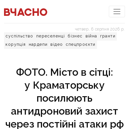
четвер, 6 серпня 2026 р.
суспільство
переселенці
бізнес
війна
гранти
корупція
нардепи
відео
спецпроєкти
ФОТО. Місто в сітці:
у Краматорську
посилюють
антидроновий захист
через постійні атаки рф