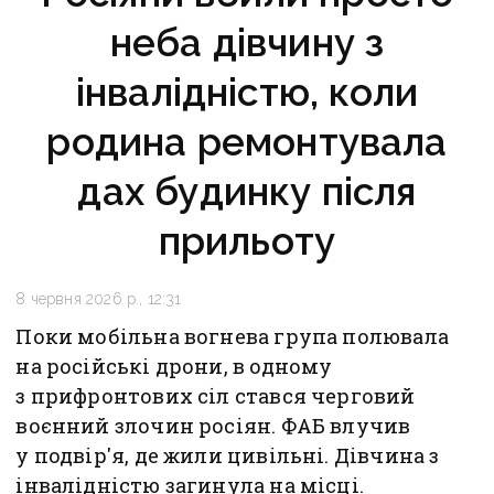
неба дівчину з
інвалідністю, коли
родина ремонтувала
дах будинку після
прильоту
8 червня 2026 р., 12:31
Поки мобільна вогнева група полювала
на російські дрони, в одному
з прифронтових сіл стався черговий
воєнний злочин росіян. ФАБ влучив
у подвір'я, де жили цивільні. Дівчина з
інвалідністю загинула на місці.