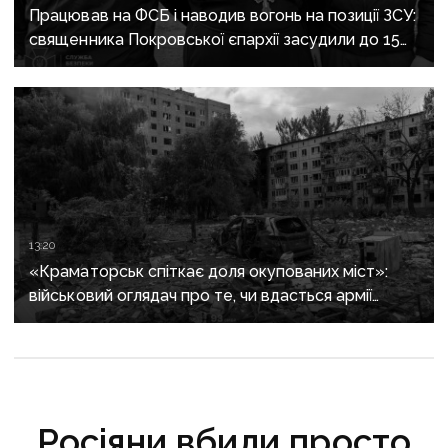
Працював на ФСБ і наводив вогонь на позиції ЗСУ:
священника Покровської єпархії засудили до 15
років
13:20
«Краматорськ спіткає доля окупованих міст»:
військовий оглядач про те, чи вдасться армії
рф захопити останню агломерацію Донеччини до
кінця 2026 року
Росіяни вбили просто