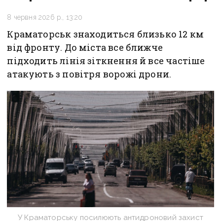
8 червня 2026 р., 13:20
Краматорськ знаходиться близько 12 км
від фронту. До міста все ближче
підходить лінія зіткнення й все частіше
атакують з повітря ворожі дрони.
У Краматорську посилюють антидроновий захист