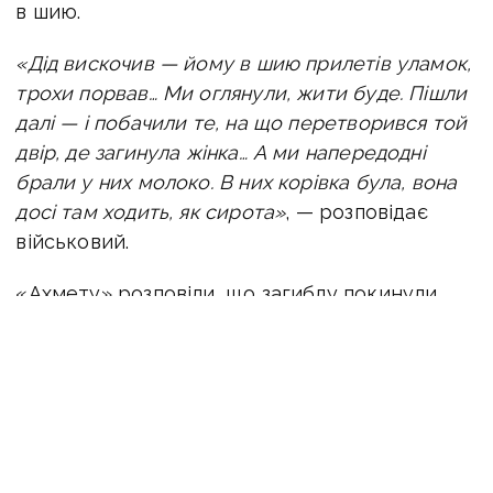
в шию.
«Дід вискочив — йому в шию прилетів уламок,
трохи порвав… Ми оглянули, жити буде. Пішли
далі — і побачили те, на що перетворився той
двір, де загинула жінка… А ми напередодні
брали у них молоко. В них корівка була, вона
досі там ходить, як сирота»
, — розповідає
військовий.
«Ахмету» розповіли, що загиблу покинули
власні батьки — вони евакуювалися раніше,
а доньку з інвалідністю залишили в селі.