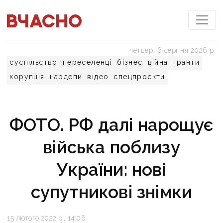
четвер, 6 серпня 2026 р.
суспільство
переселенці
бізнес
війна
гранти
корупція
нардепи
відео
спецпроєкти
ФОТО. РФ далі нарощує
війська поблизу
України: нові
супутникові знімки
15 лютого 2022 р., 14:06