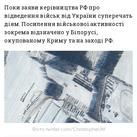
Поки заяви керівництва РФ про
відведення військ від України суперечать
діям. Посилення військової активності
зокрема відзначено у Білорусі,
окупованому Криму та на заході РФ.
Фото twitter.com/ChristopherJM