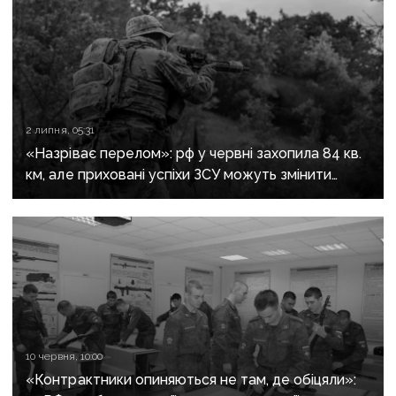
2 липня, 05:31
«Назріває перелом»: рф у червні захопила 84 кв.
км, але приховані успіхи ЗСУ можуть змінити
загальну картину — DeepState
10 червня, 10:00
«Контрактники опиняються не там, де обіцяли»: