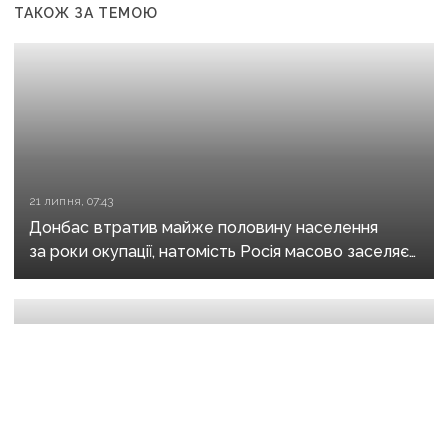
ТАКОЖ ЗА ТЕМОЮ
21 липня, 07:43
Донбас втратив майже половину населення
за роки окупації, натомість Росія масово заселяє
регіон своїми громадянами — ГУР