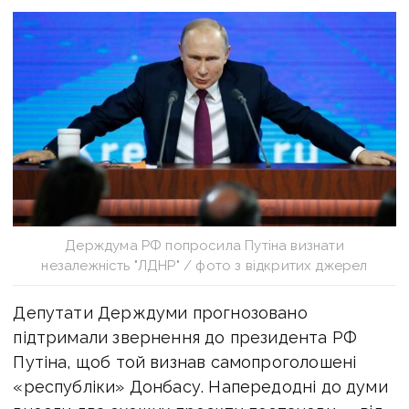
Держдума РФ попросила Путіна визнати
незалежність "ЛДНР" / фото з відкритих джерел
Депутати Держдуми прогнозовано
підтримали звернення до президента РФ
Путіна, щоб той визнав самопроголошені
«республіки» Донбасу. Напередодні до думи