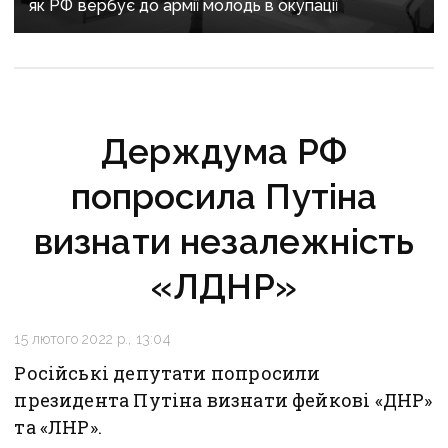
як РФ вербує до армії молодь в окупації
Держдума РФ
попросила Путіна
визнати незалежність
«ЛДНР»
15 лютого 2022 р., 13:04
Російські депутати попросили
президента Путіна визнати фейкові «ДНР»
та «ЛНР».